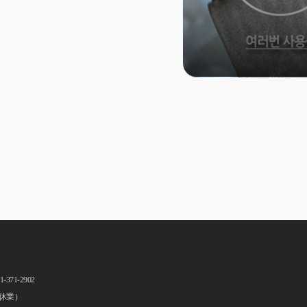
71-2902
は休業）