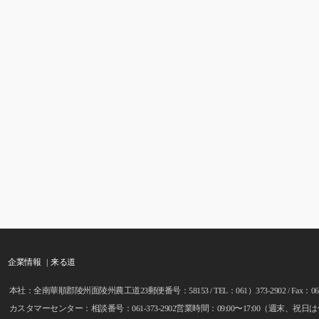
企業情報 |
来る道
本社：全南華順郡陵州面陵州農工道23郵便番号：58153 / TEL：061）373-2902 / Fax：061-3
カスタマーセンター：相談番号：061-373-2902営業時間：09:00〜17:00（週末、祝日