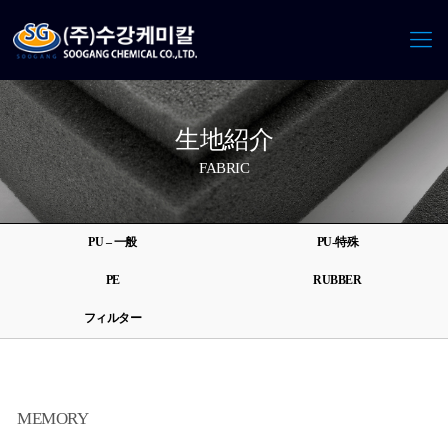
生地紹介
FABRIC
PU – 一般
PU-特殊
PE
RUBBER
フィルター
MEMORY