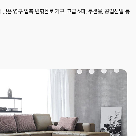
 낮은 영구 압축 변형율로 가구, 고급쇼파, 쿠션용, 공업신발 등