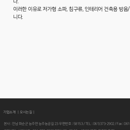
다.
이러한 이유로 저가형 소파, 침구류, 인테리어 건축용 방음
니다.
기업소개 |
오시는길
|
본사 : 전남 화순군 능주면 능주농공길 23 우편번호 : 58153 / TEL : 061)373-2902 / Fax : 061