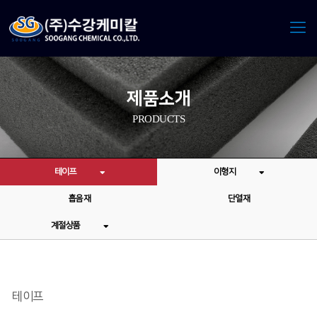
제품소개
PRODUCTS
테이프
이형지
흡음재
단열재
계절상품
테이프