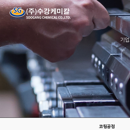
기업
코팅공정