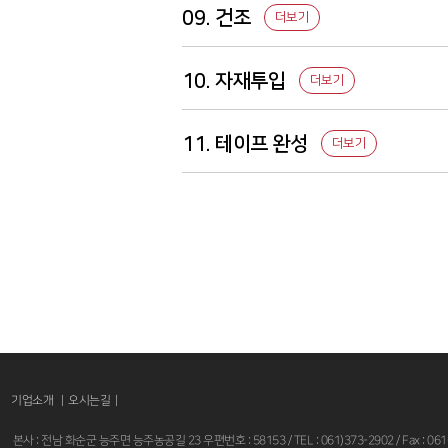
09. 건조
더보기
10. 자재투입
더보기
11. 테이프 완성
더보기
기업소개 |
오시는길
|
본사 : 전남 화순군 능주면 능주농공길 23 우편번호 : 58153 / TEL : 061)373-2902 / Fax : 061