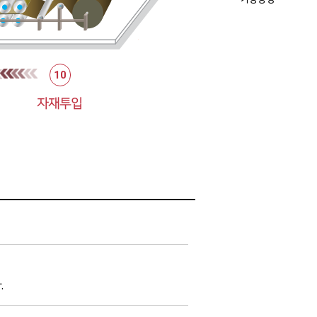
10
자재투입
.