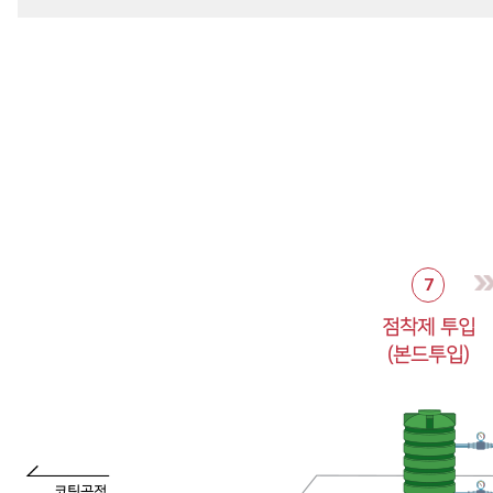
7
점착제 투입
(본드투입)
코팅공정