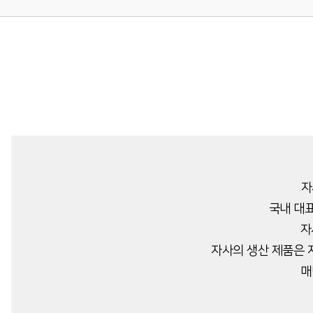
자
국내 대
자
자사의 생산 제품은 
매