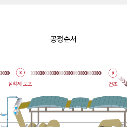
공정순서
8
9
점착제 도포
건조