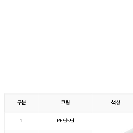
구분
코팅
색상
1
PE단S단