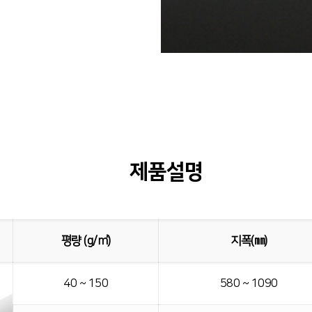
제품설명
평량 (g/㎡)
지폭(㎜)
40 ~ 150
580 ~ 1090