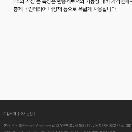
PE의 가장 큰 특징은 완충제로서의 기능성 대비 가격면에서
충제나 인테리어 내장재 등으로 폭넓게 사용됩니다.
기업소개 |
오시는길
|
본사 : 전남 화순군 능주면 능주농공길 23 우편번호 : 58153 / TEL : 061)373-2902 / Fax : 061