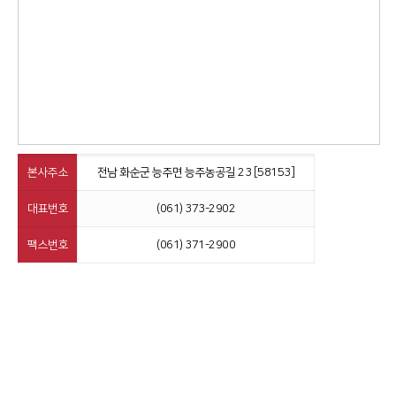
본사주소
전남 화순군 능주면 능주농공길 23 [58153]
대표번호
(061) 373-2902
팩스번호
(061) 371-2900