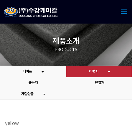
제품소개
PRODUCTS
테이프
이형지
흡음재
단열재
계절상품
yellow