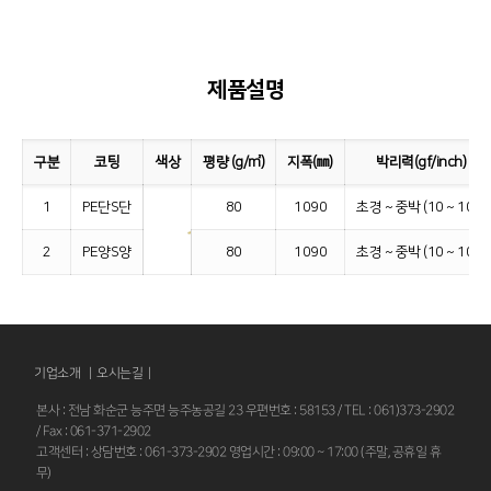
제품설명
구분
코팅
색상
평량 (g/㎡)
지폭(㎜)
박리력(gf/inch)
1
PE단S단
80
1090
초경 ~ 중박 (10 ~ 100)
2
PE양S양
80
1090
초경 ~ 중박 (10 ~ 100)
기업소개 |
오시는길
|
본사 : 전남 화순군 능주면 능주농공길 23 우편번호 : 58153 / TEL : 061)373-2902
/ Fax : 061-371-2902
고객센터 : 상담번호 : 061-373-2902 영업시간 : 09:00 ~ 17:00 (주말, 공휴일 휴
무)