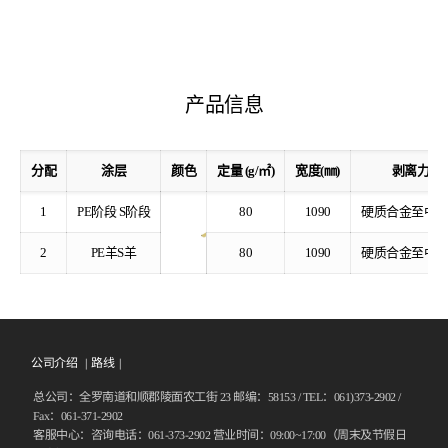
产品信息
分配
涂层
颜色
定量 (g/㎡)
宽度(㎜)
剥离力(gf/i
1
PE阶段 S阶段
80
1090
硬质合金至中薄 (10
2
PE羊S羊
80
1090
硬质合金至中薄 (10
公司介绍 |
路线
|
总公司：全罗南道和顺郡陵面农工街 23 邮编：58153 / TEL：061)373-2902 /
Fax：061-371-2902
客服中心：咨询电话：061-373-2902 营业时间：09:00~17:00（周末及节假日