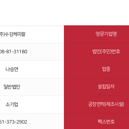
영문기업명
(주)수강케미칼
법인(주민)번호
08-81-31180
업종
나승면
설립일자
일반법인
공장면적(제조시설)
소기업
팩스번호
61-373-2902