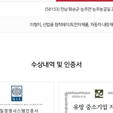
(58153) 전남 화순군 능주면 능주농공길 
이형지, 산업용 점착테이프(전자제품, 자동차 내장재)
수상내역 및 인증서