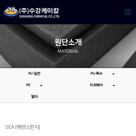
원단소개
MATERIAL
PU-일반
PU-특수
PE
RUBBER
필터
SEA (해면스펀지)