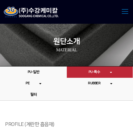
원단소개
MATERIAL
PU-일반
PU-특수
PE
RUBBER
필터
PROFILE (계란판 흡음재)