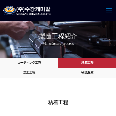
製造工程紹介
Manufacture process
コーティング工程
粘着工程
加工工程
物流倉庫
粘着工程