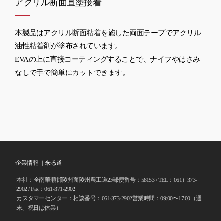
アクリル断面直塗接着
本製品はアクリル断面粘着を施した両面テープでアクリル
油性粘着剤が塗布されています。
EVAの上に直接コーティングすることで、ナイフやはさみ
なしで手で簡単にカットできます。
企業情報 |
来る道
本社：全南華順郡陵州面陵州農工道23郵便番号：58153 / TEL：061）373-
2902 / Fax：061-371-2902
カスタマーセンター：相談番号：061-373-2902営業時間：09:00〜17:00（週
末、祝日は休業）