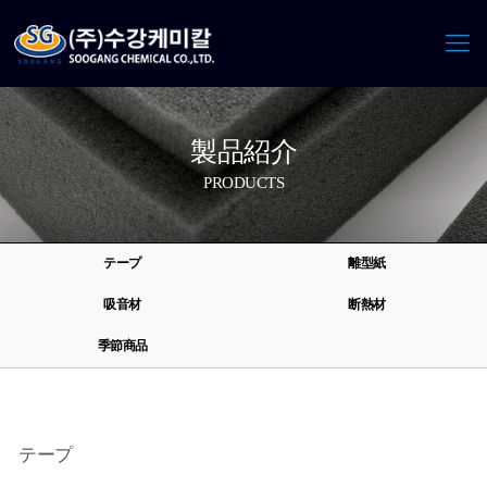
製品紹介
PRODUCTS
テープ
離型紙
吸音材
断熱材
季節商品
テープ