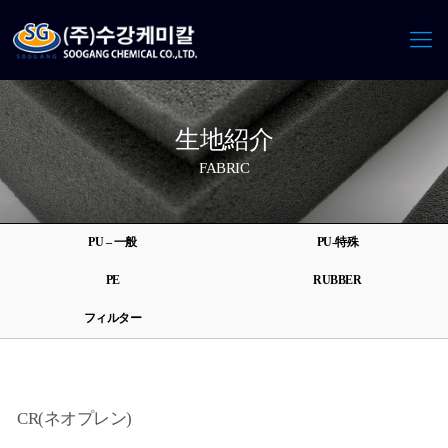
生地紹介
FABRIC
PU – 一般
PU-特殊
PE
RUBBER
フィルター
CR(ネオプレン)