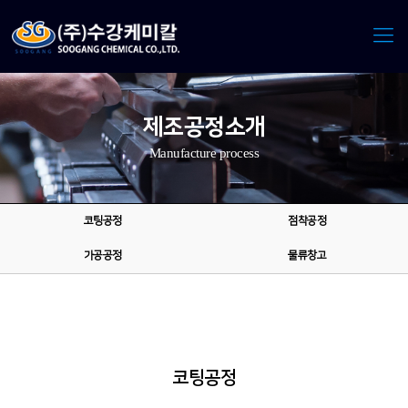
제조공정소개
Manufacture process
코팅공정
점착공정
가공공정
물류창고
코팅공정