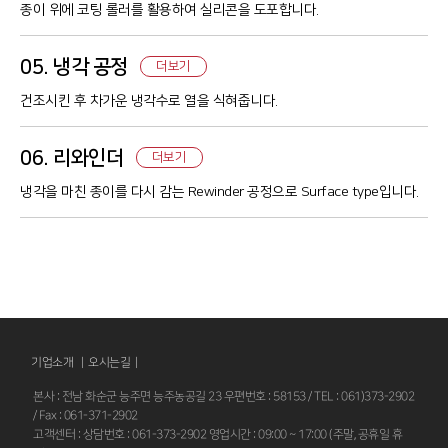
종이 위에 코팅 롤러를 활용하여 실리콘을 도포합니다.
05. 냉각 공정
더보기
건조시킨 후 차가운 냉각수로 열을 식혀줍니다.
06. 리와인더
더보기
냉각을 마친 종이를 다시 감는 Rewinder 공정으로 Surface type입니다.
기업소개 |
오시는길
|
본사 : 전남 화순군 능주면 능주농공길 23 우편번호 : 58153 / TEL : 061)373-2902
/ Fax : 061-371-2902
고객센터 : 상담번호 : 061-373-2902 영업시간 : 09:00 ~ 17:00 (주말, 공휴일 휴