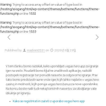
Warning
: Trying to access array offset on value of type bool in
/hosting/soogang/html/wp-content/themes/betheme/functions/theme-
functions.php
on line
1532
Warning
: Trying to access array offset on value of type bool in
/hosting/soogang/html/wp-content/themes/betheme/functions/theme-
functions.php
on line
1533
Published by
madmin0531
on
2026년 6월 29일
V tem članku bomo raziskali, kako uporabljati
vegas hero app
za igranje
iger na srečo. Poudarili bomo ključne značilnosti aplikacije, razložili
postopek registracije ter ponudili nasvete za odgovorno igranje. Prav
tako bomo predstavili razne vrste iger, ki jih lahko najdete v
vegas hero
casino
, in možnosti, ki jih ponuja
vegas hero bonus
za nove uporabnike.
Na koncu boste našli tudi nekaj koristnih nasvetov za izboljšanje vaše
izkušnje pri igranju.
Kako se registrirati in začeti z uporabo vegas hero app