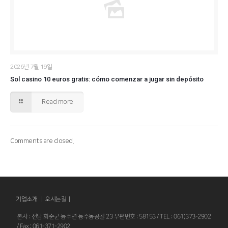
2026년 7월 19일
Sol casino 10 euros gratis: cómo comenzar a jugar sin depósito
Read more
Comments are closed.
기업소개 |
오시는길
|
본사 : 전남 화순군 능주면 능주농공길 23 우편번호 : 58153 / TEL : 061)373-2902
/ Fax : 061-371-2902