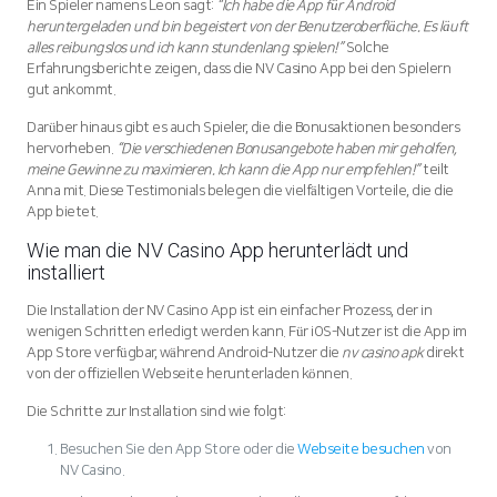
Ein Spieler namens Leon sagt:
“Ich habe die App für Android
heruntergeladen und bin begeistert von der Benutzeroberfläche. Es läuft
alles reibungslos und ich kann stundenlang spielen!”
Solche
Erfahrungsberichte zeigen, dass die NV Casino App bei den Spielern
gut ankommt.
Darüber hinaus gibt es auch Spieler, die die Bonusaktionen besonders
hervorheben.
“Die verschiedenen Bonusangebote haben mir geholfen,
meine Gewinne zu maximieren. Ich kann die App nur empfehlen!”
teilt
Anna mit. Diese Testimonials belegen die vielfältigen Vorteile, die die
App bietet.
Wie man die NV Casino App herunterlädt und
installiert
Die Installation der NV Casino App ist ein einfacher Prozess, der in
wenigen Schritten erledigt werden kann. Für iOS-Nutzer ist die App im
App Store verfügbar, während Android-Nutzer die
nv casino apk
direkt
von der offiziellen Webseite herunterladen können.
Die Schritte zur Installation sind wie folgt:
Besuchen Sie den App Store oder die
Webseite besuchen
von
NV Casino.