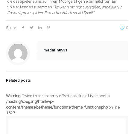
die das Spielerlebnis auf ihrem Mobilgerät genießen möchten. Ein
Spieler fasst es zusammen:
“Ich kann mir nicht vorstellen, ohne die NV
Casino App zu spielen. Es macht einfach so viel Spaß!”
Share
0
Warning
: Trying to access array offset on value of type null in
/hosting/soogang/html/wp-content/themes/betheme/includes/content-single.php
on line
286
madmin0531
Related posts
Warning
: Trying to access array offset on value of type bool in
/hosting/soogang/html/wp-
content/themes/betheme/functions/theme-functions.php
on line
1627
/hosting/soogang/html/wp-content/themes/betheme/functions/theme-functions.php
Warning
: Trying to access array offset on value of type bool in
1627
on line