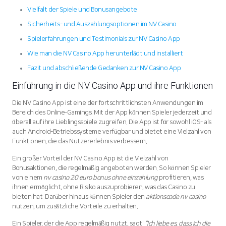
Vielfalt der Spiele und Bonusangebote
Sicherheits- und Auszahlungsoptionen im NV Casino
Spielerfahrungen und Testimonials zur NV Casino App
Wie man die NV Casino App herunterlädt und installiert
Fazit und abschließende Gedanken zur NV Casino App
Einführung in die NV Casino App und ihre Funktionen
Die NV Casino App ist eine der fortschrittlichsten Anwendungen im
Bereich des Online-Gamings. Mit der App können Spieler jederzeit und
überall auf ihre Lieblingsspiele zugreifen. Die App ist für sowohl iOS- als
auch Android-Betriebssysteme verfügbar und bietet eine Vielzahl von
Funktionen, die das Nutzererlebnis verbessern.
Ein großer Vorteil der NV Casino App ist die Vielzahl von
Bonusaktionen, die regelmäßig angeboten werden. So können Spieler
von einem
nv casino 20 euro bonus ohne einzahlung
profitieren, was
ihnen ermöglicht, ohne Risiko auszuprobieren, was das Casino zu
bieten hat. Darüber hinaus können Spieler den
aktionscode nv casino
nutzen, um zusätzliche Vorteile zu erhalten.
Ein Spieler, der die App regelmäßig nutzt, sagt:
“Ich liebe es, dass ich die