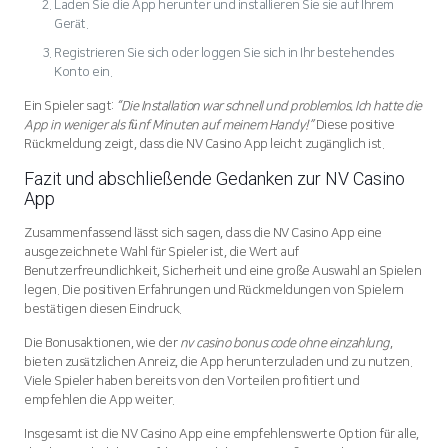
Laden Sie die App herunter und installieren Sie sie auf Ihrem
Gerät.
Registrieren Sie sich oder loggen Sie sich in Ihr bestehendes
Konto ein.
Ein Spieler sagt:
“Die Installation war schnell und problemlos. Ich hatte die
App in weniger als fünf Minuten auf meinem Handy!”
Diese positive
Rückmeldung zeigt, dass die NV Casino App leicht zugänglich ist.
Fazit und abschließende Gedanken zur NV Casino
App
Zusammenfassend lässt sich sagen, dass die NV Casino App eine
ausgezeichnete Wahl für Spieler ist, die Wert auf
Benutzerfreundlichkeit, Sicherheit und eine große Auswahl an Spielen
legen. Die positiven Erfahrungen und Rückmeldungen von Spielern
bestätigen diesen Eindruck.
Die Bonusaktionen, wie der
nv casino bonus code ohne einzahlung
,
bieten zusätzlichen Anreiz, die App herunterzuladen und zu nutzen.
Viele Spieler haben bereits von den Vorteilen profitiert und
empfehlen die App weiter.
Insgesamt ist die NV Casino App eine empfehlenswerte Option für alle,