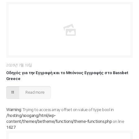
/hosting/soogang/html/wp-content/themes/betheme/functions/theme-functions.php
Warning
: Trying to access array offset on value of type bool in
1627
on line
2026년 7월 19일
Οδηγός για την Εγγραφή και το Μπόνους Εγγραφής στο Bassbet
Greece
Read more
Warning
: Trying to access array offset on value of type bool in
/hosting/soogang/html/wp-
content/themes/betheme/functions/theme-functions.php
on line
1627
/hosting/soogang/html/wp-content/themes/betheme/functions/theme-functions.php
Warning
: Trying to access array offset on value of type bool in
1627
on line