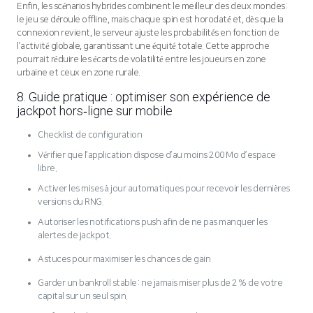
Enfin, les scénarios hybrides combinent le meilleur des deux mondes :
le jeu se déroule offline, mais chaque spin est horodaté et, dès que la
connexion revient, le serveur ajuste les probabilités en fonction de
l’activité globale, garantissant une équité totale. Cette approche
pourrait réduire les écarts de volatilité entre les joueurs en zone
urbaine et ceux en zone rurale.
8. Guide pratique : optimiser son expérience de
jackpot hors‑ligne sur mobile
Checklist de configuration
Vérifier que l’application dispose d’au moins 200 Mo d’espace
libre.
Activer les mises à jour automatiques pour recevoir les dernières
versions du RNG.
Autoriser les notifications push afin de ne pas manquer les
alertes de jackpot.
Astuces pour maximiser les chances de gain
Garder un bankroll stable : ne jamais miser plus de 2 % de votre
capital sur un seul spin.