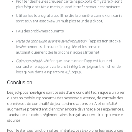
Profiter des heures creuses : certains jackpots « mystère » sont
plus fréquents tôt le matin, quand le trafic serveur est moindre.
Utiliser les tours gratuits offline dès la première connexion, car ils
sont souvent associés à un multiplicateur de jackpot.
FAQ des problèmes courants
Perte de connexion avant la synchronisation
: l’application stocke
les événements dans une file cryptée et les renvoie
automatiquement dès le prochain accès à Internet.
Gain non crédité
: vérifier que la version de l’app est à jour et
contacter le support via le chat intégré, en joignant le fichier de
logs généré dans le répertoire « /Logs ».
Conclusion
Les jackpots hors‑ligne sont passés d’une curiosité technique à un pilier
du casino mobile, répondant à des besoins de latence, de contrôle des
données et de continuité de jeu. Les innovations en IA et en réalité
augmentée promettent d’enrichir encore davantage ces expériences,
tandis que les cadres réglementaires français assurent transparence et
sécurité.
Pour tester ces fonctionnalités, n’hésitez pas à explorer les ressources