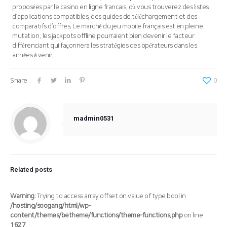
proposées par le casino en ligne francais, où vous trouverez des listes
d’applications compatibles, des guides de téléchargement et des
comparatifs d’offres. Le marché du jeu mobile français est en pleine
mutation ; les jackpots offline pourraient bien devenir le facteur
différenciant qui façonnera les stratégies des opérateurs dans les
années à venir.
Share
0
Warning
: Trying to access array offset on value of type null in
/hosting/soogang/html/wp-content/themes/betheme/includes/content-single.php
on line
286
madmin0531
Related posts
Warning
: Trying to access array offset on value of type bool in
/hosting/soogang/html/wp-
content/themes/betheme/functions/theme-functions.php
on line
1627