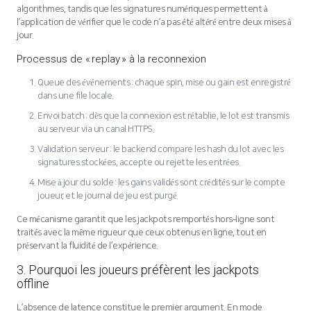
algorithmes, tandis que les signatures numériques permettent à
l’application de vérifier que le code n’a pas été altéré entre deux mises à
jour.
Processus de « replay » à la reconnexion
Queue des événements : chaque spin, mise ou gain est enregistré
dans une file locale.
Envoi batch : dès que la connexion est rétablie, le lot est transmis
au serveur via un canal HTTPS.
Validation serveur : le backend compare les hash du lot avec les
signatures stockées, accepte ou rejette les entrées.
Mise à jour du solde : les gains validés sont crédités sur le compte
joueur, et le journal de jeu est purgé.
Ce mécanisme garantit que les jackpots remportés hors‑ligne sont
traités avec la même rigueur que ceux obtenus en ligne, tout en
préservant la fluidité de l’expérience.
3. Pourquoi les joueurs préfèrent les jackpots
offline
L’absence de latence constitue le premier argument. En mode