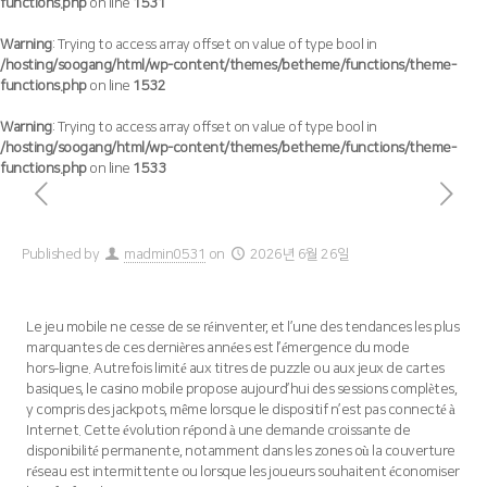
functions.php
on line
1531
Warning
: Trying to access array offset on value of type bool in
/hosting/soogang/html/wp-content/themes/betheme/functions/theme-
functions.php
on line
1532
Warning
: Trying to access array offset on value of type bool in
/hosting/soogang/html/wp-content/themes/betheme/functions/theme-
functions.php
on line
1533
Published by
madmin0531
on
2026년 6월 26일
Le jeu mobile ne cesse de se réinventer, et l’une des tendances les plus
marquantes de ces dernières années est l’émergence du mode
hors‑ligne. Autrefois limité aux titres de puzzle ou aux jeux de cartes
basiques, le casino mobile propose aujourd’hui des sessions complètes,
y compris des jackpots, même lorsque le dispositif n’est pas connecté à
Internet. Cette évolution répond à une demande croissante de
disponibilité permanente, notamment dans les zones où la couverture
réseau est intermittente ou lorsque les joueurs souhaitent économiser