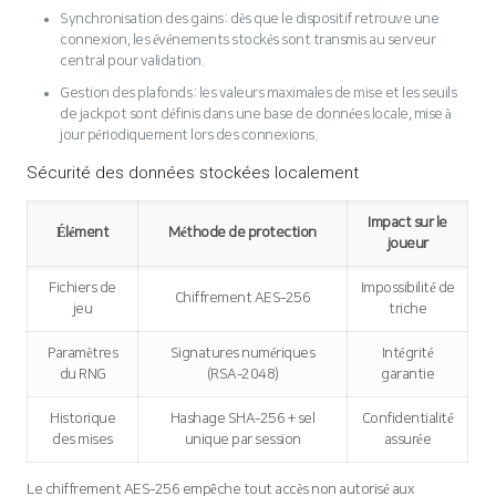
Synchronisation des gains : dès que le dispositif retrouve une
connexion, les événements stockés sont transmis au serveur
central pour validation.
Gestion des plafonds : les valeurs maximales de mise et les seuils
de jackpot sont définis dans une base de données locale, mise à
jour périodiquement lors des connexions.
Sécurité des données stockées localement
Impact sur le
Élément
Méthode de protection
joueur
Fichiers de
Impossibilité de
Chiffrement AES‑256
jeu
triche
Paramètres
Signatures numériques
Intégrité
du RNG
(RSA‑2048)
garantie
Historique
Hashage SHA‑256 + sel
Confidentialité
des mises
unique par session
assurée
Le chiffrement AES‑256 empêche tout accès non autorisé aux