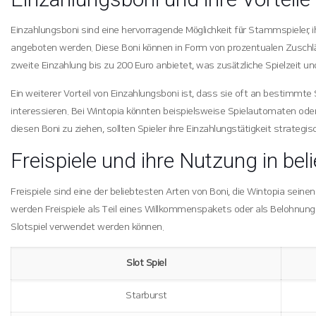
Einzahlungsboni sind eine hervorragende Möglichkeit für Stammspieler, 
angeboten werden. Diese Boni können in Form von prozentualen Zuschlä
zweite Einzahlung bis zu 200 Euro anbietet, was zusätzliche Spielzeit un
Ein weiterer Vorteil von Einzahlungsboni ist, dass sie oft an bestimmte
interessieren. Bei Wintopia könnten beispielsweise Spielautomaten ode
diesen Boni zu ziehen, sollten Spieler ihre Einzahlungstätigkeit strate
Freispiele und ihre Nutzung in bel
Freispiele sind eine der beliebtesten Arten von Boni, die Wintopia seine
werden Freispiele als Teil eines Willkommenspakets oder als Belohnung
Slotspiel verwendet werden können.
Slot Spiel
Starburst