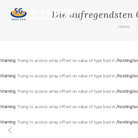
Die aufregendsten 
Home
기업
Warning
: Trying to access array offset on value of type bool in
/hosting/s
Warning
: Trying to access array offset on value of type bool in
/hosting/s
Warning
: Trying to access array offset on value of type bool in
/hosting/s
Warning
: Trying to access array offset on value of type bool in
/hosting/s
Warning
: Trying to access array offset on value of type bool in
/hosting/s