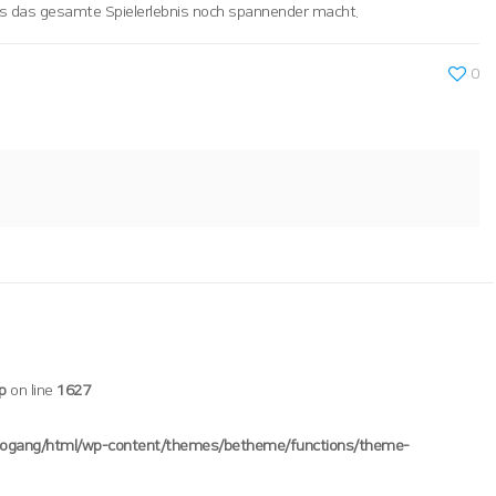
was das gesamte Spielerlebnis noch spannender macht.
0
p
on line
1627
oogang/html/wp-content/themes/betheme/functions/theme-