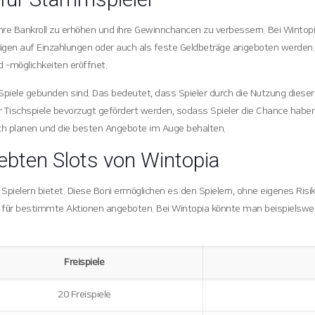
ihre Bankroll zu erhöhen und ihre Gewinnchancen zu verbessern. Bei Wintopi
gen auf Einzahlungen oder auch als feste Geldbeträge angeboten werden. 
d -möglichkeiten eröffnet.
 Spiele gebunden sind. Das bedeutet, dass Spieler durch die Nutzung dieser
r Tischspiele bevorzugt gefördert werden, sodass Spieler die Chance hab
gisch planen und die besten Angebote im Auge behalten.
iebten Slots von Wintopia
n Spielern bietet. Diese Boni ermöglichen es den Spielern, ohne eigenes Ris
 für bestimmte Aktionen angeboten. Bei Wintopia könnte man beispielsweis
Freispiele
20 Freispiele