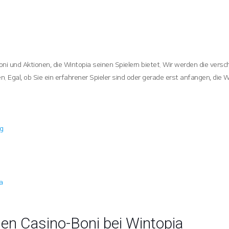
oni und Aktionen, die Wintopia seinen Spielern bietet. Wir werden die vers
 Egal, ob Sie ein erfahrener Spieler sind oder gerade erst anfangen, die W
ng
a
nen Casino-Boni bei Wintopia