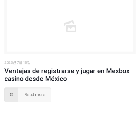
/hosting/soogang/html/wp-content/themes/betheme/functions/theme-functions.php
Warning
: Trying to access array offset on value of type bool in
1627
on line
2026년 7월 19일
Ventajas de registrarse y jugar en Mexbox
casino desde México
Read more