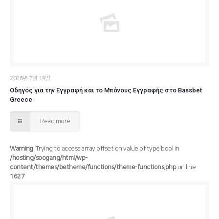
2026년 7월 19일
Οδηγός για την Εγγραφή και το Μπόνους Εγγραφής στο Bassbet
Greece
Read more
Warning
: Trying to access array offset on value of type bool in
/hosting/soogang/html/wp-
content/themes/betheme/functions/theme-functions.php
on line
1627
/hosting/soogang/html/wp-content/themes/betheme/functions/theme-functions.php
Warning
: Trying to access array offset on value of type bool in
1627
on line