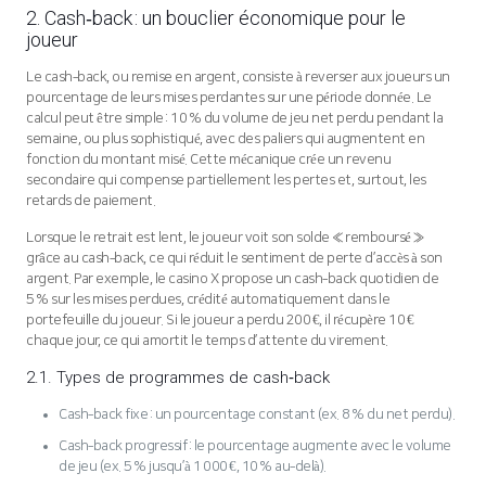
2. Cash‑back : un bouclier économique pour le
joueur
Le cash‑back, ou remise en argent, consiste à reverser aux joueurs un
pourcentage de leurs mises perdantes sur une période donnée. Le
calcul peut être simple : 10 % du volume de jeu net perdu pendant la
semaine, ou plus sophistiqué, avec des paliers qui augmentent en
fonction du montant misé. Cette mécanique crée un revenu
secondaire qui compense partiellement les pertes et, surtout, les
retards de paiement.
Lorsque le retrait est lent, le joueur voit son solde « remboursé »
grâce au cash‑back, ce qui réduit le sentiment de perte d’accès à son
argent. Par exemple, le casino X propose un cash‑back quotidien de
5 % sur les mises perdues, crédité automatiquement dans le
portefeuille du joueur. Si le joueur a perdu 200 €, il récupère 10 €
chaque jour, ce qui amortit le temps d’attente du virement.
2.1. Types de programmes de cash‑back
Cash‑back fixe : un pourcentage constant (ex. 8 % du net perdu).
Cash‑back progressif : le pourcentage augmente avec le volume
de jeu (ex. 5 % jusqu’à 1 000 €, 10 % au‑delà).