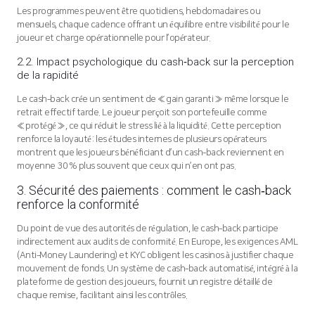
Les programmes peuvent être quotidiens, hebdomadaires ou
mensuels, chaque cadence offrant un équilibre entre visibilité pour le
joueur et charge opérationnelle pour l’opérateur.
2.2. Impact psychologique du cash‑back sur la perception
de la rapidité
Le cash‑back crée un sentiment de « gain garanti » même lorsque le
retrait effectif tarde. Le joueur perçoit son portefeuille comme
« protégé », ce qui réduit le stress lié à la liquidité. Cette perception
renforce la loyauté : les études internes de plusieurs opérateurs
montrent que les joueurs bénéficiant d’un cash‑back reviennent en
moyenne 30 % plus souvent que ceux qui n’en ont pas.
3. Sécurité des paiements : comment le cash‑back
renforce la conformité
Du point de vue des autorités de régulation, le cash‑back participe
indirectement aux audits de conformité. En Europe, les exigences AML
(Anti‑Money Laundering) et KYC obligent les casinos à justifier chaque
mouvement de fonds. Un système de cash‑back automatisé, intégré à la
plateforme de gestion des joueurs, fournit un registre détaillé de
chaque remise, facilitant ainsi les contrôles.