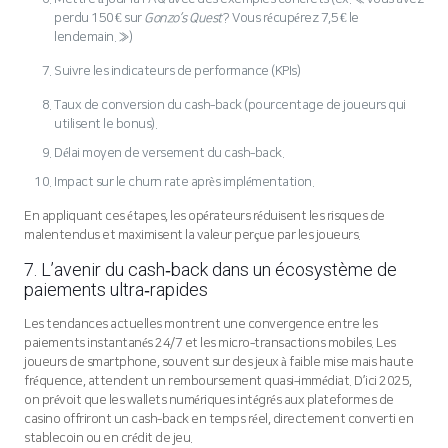
perdu 150 € sur
Gonzo’s Quest
? Vous récupérez 7,5 € le
lendemain. »)
Suivre les indicateurs de performance (KPIs)
Taux de conversion du cash‑back (pourcentage de joueurs qui
utilisent le bonus).
Délai moyen de versement du cash‑back.
Impact sur le churn rate après implémentation.
En appliquant ces étapes, les opérateurs réduisent les risques de
malentendus et maximisent la valeur perçue par les joueurs.
7. L’avenir du cash‑back dans un écosystème de
paiements ultra‑rapides
Les tendances actuelles montrent une convergence entre les
paiements instantanés 24/7 et les micro‑transactions mobiles. Les
joueurs de smartphone, souvent sur des jeux à faible mise mais haute
fréquence, attendent un remboursement quasi‑immédiat. D’ici 2025,
on prévoit que les wallets numériques intégrés aux plateformes de
casino offriront un cash‑back en temps réel, directement converti en
stablecoin ou en crédit de jeu.