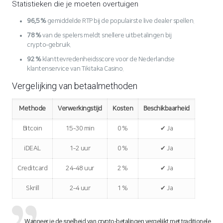
Statistieken die je moeten overtuigen
96,5 %
gemiddelde RTP bij de populairste live dealer spellen.
78 %
van de spelers meldt snellere uitbetalingen bij
crypto‑gebruik.
92 %
klanttevredenheidsscore voor de Nederlandse
klantenservice van Tikitaka Casino.
Vergelijking van betaalmethoden
Methode
Verwerkingstijd
Kosten
Beschikbaarheid
Bitcoin
15‑30 min
0 %
✔︎ Ja
iDEAL
1‑2 uur
0 %
✔︎ Ja
Creditcard
24‑48 uur
2 %
✔︎ Ja
Skrill
2‑4 uur
1 %
✔︎ Ja
Wanneer je de snelheid van crypto‑betalingen vergelijkt met traditionele