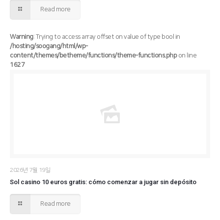
Read more
Warning
: Trying to access array offset on value of type bool in
/hosting/soogang/html/wp-
content/themes/betheme/functions/theme-functions.php
on line
1627
/hosting/soogang/html/wp-content/themes/betheme/functions/theme-functions.php
Warning
: Trying to access array offset on value of type bool in
1627
on line
2026년 7월 19일
Sol casino 10 euros gratis: cómo comenzar a jugar sin depósito
Read more