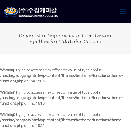
Expertstrategieën voor Live Dealer
Spellen bij Tikitaka Casino
Warning
: Trying to access array offset on value of type bool in
/hosting/soogang/html/wp-content/themes/betheme/functions/theme-
functions.php
on line
1505
Warning
: Trying to access array offset on value of type bool in
/hosting/soogang/html/wp-content/themes/betheme/functions/theme-
functions.php
on line
1510
Warning
: Trying to access array offset on value of type bool in
/hosting/soogang/html/wp-content/themes/betheme/functions/theme-
functions.php
on line
1531