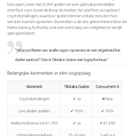
bonussen, meer dan 5.000 spellen en een gebruiksvriendelijke
interface voor zowel desktop als mobiel. Het platform accepteert
cryptobetalingen, waardoor spelers binnen enkele minuten hun
winsten kunnen opnemen. Bovendien is de site gelicentieerd door de
Malta Gaming Authority, wat een extra laag van veiligheid en eerlijk
spel garandeert.
“Wil je profiteren van snelle crypto‑opnames en een uitgebreid live
dealer aanbod? Dan is Tikitaka Casino een logische keus.”
Belangrijke kenmerken in één oogopslag
Kenmerk
Tikitaka Casino
Concurrent A
Cryptobetalingen
✔︎ Ja
❌ Nee
Live dealer spellen
✔︎ 150+
✔︎ 100+
Welkomstbonus tot €1.750
✔︎ Ja
✔︎ €1.000
Uitbetalingssnelheid
15‑30 min
2‑48 uur