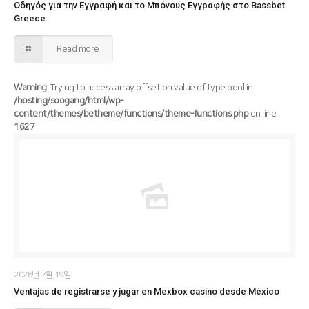
Οδηγός για την Εγγραφή και το Μπόνους Εγγραφής στο Bassbet
Greece
Read more
Warning
: Trying to access array offset on value of type bool in
/hosting/soogang/html/wp-
content/themes/betheme/functions/theme-functions.php
on line
1627
/hosting/soogang/html/wp-content/themes/betheme/functions/theme-functions.php
Warning
: Trying to access array offset on value of type bool in
1627
on line
2026년 7월 19일
Ventajas de registrarse y jugar en Mexbox casino desde México