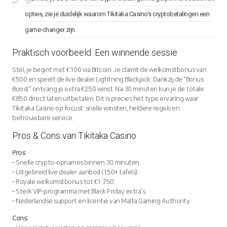
opties, zie je duidelijk waarom Tikitaka Casino’s cryptobetalingen een
game‑changer zijn.
Praktisch voorbeeld: Een winnende sessie
Stel, je begint met €100 via Bitcoin. Je claimt de welkomstbonus van
€500 en speelt de live dealer Lightning Blackjack. Dankzij de “Bonus
Boost” ontvang je extra €250 winst. Na 30 minuten kun je de totale
€850 direct laten uitbetalen. Dit is precies het type ervaring waar
Tikitaka Casino op focust: snelle winsten, heldere regels en
betrouwbare service.
Pros & Cons van Tikitaka Casino
Pros:
– Snelle crypto‑opnames binnen 30 minuten.
– Uitgebreid live dealer aanbod (150+ tafels).
– Royale welkomstbonus tot €1.750.
– Sterk VIP‑programma met Black Friday extra’s.
– Nederlandse support en licentie van Malta Gaming Authority.
Cons: