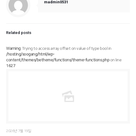
madmin0531
Related posts
Warning
: Trying to access array offset on value of type bool in
/hosting/soogang/html/wp-
content/themes/betheme/functions/theme-functions.php
on line
1627
/hosting/soogang/html/wp-content/themes/betheme/functions/theme-functions.php
Warning
: Trying to access array offset on value of type bool in
1627
on line
2026년 7월 19일