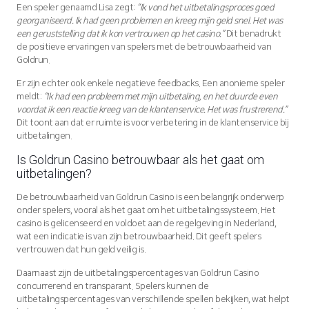
Een speler genaamd Lisa zegt:
“Ik vond het uitbetalingsproces goed
georganiseerd. Ik had geen problemen en kreeg mijn geld snel. Het was
een geruststelling dat ik kon vertrouwen op het casino.”
Dit benadrukt
de positieve ervaringen van spelers met de betrouwbaarheid van
Goldrun.
Er zijn echter ook enkele negatieve feedbacks. Een anonieme speler
meldt:
“Ik had een probleem met mijn uitbetaling, en het duurde even
voordat ik een reactie kreeg van de klantenservice. Het was frustrerend.”
Dit toont aan dat er ruimte is voor verbetering in de klantenservice bij
uitbetalingen.
Is Goldrun Casino betrouwbaar als het gaat om
uitbetalingen?
De betrouwbaarheid van Goldrun Casino is een belangrijk onderwerp
onder spelers, vooral als het gaat om het uitbetalingssysteem. Het
casino is gelicenseerd en voldoet aan de regelgeving in Nederland,
wat een indicatie is van zijn betrouwbaarheid. Dit geeft spelers
vertrouwen dat hun geld veilig is.
Daarnaast zijn de uitbetalingspercentages van Goldrun Casino
concurrerend en transparant. Spelers kunnen de
uitbetalingspercentages van verschillende spellen bekijken, wat helpt