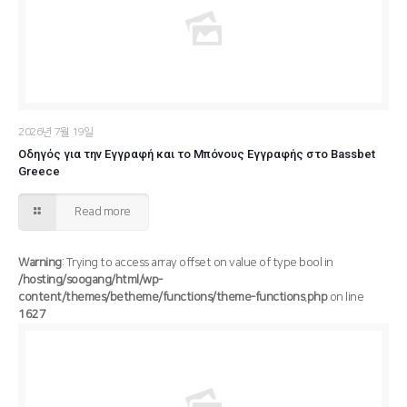
2026년 7월 19일
Οδηγός για την Εγγραφή και το Μπόνους Εγγραφής στο Bassbet
Greece
Read more
Warning
: Trying to access array offset on value of type bool in
/hosting/soogang/html/wp-
content/themes/betheme/functions/theme-functions.php
on line
1627
/hosting/soogang/html/wp-content/themes/betheme/functions/theme-functions.php
Warning
: Trying to access array offset on value of type bool in
1627
on line