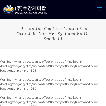
Uitbetaling Goldrun Casino Een
Overzicht Van Het Systeem En De
Snelheid
Warning
: Trying to access array offset on value of type bool in
/hosting/soogang/html/wp-content/themes/betheme/functions/theme-
functions.php
on line
1505
Warning
: Trying to access array offset on value of type bool in
/hosting/soogang/html/wp-content/themes/betheme/functions/theme-
functions.php
on line
1510
Warning
: Trying to access array offset on value of type bool in
/hosting/soogang/html/wp-content/themes/betheme/functions/theme-