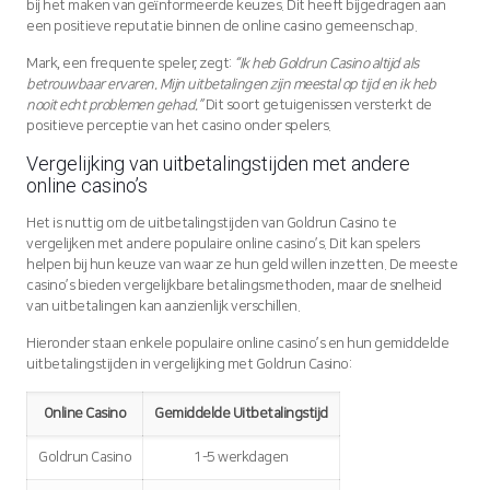
bij het maken van geïnformeerde keuzes. Dit heeft bijgedragen aan
een positieve reputatie binnen de online casino gemeenschap.
Mark, een frequente speler, zegt:
“Ik heb Goldrun Casino altijd als
betrouwbaar ervaren. Mijn uitbetalingen zijn meestal op tijd en ik heb
nooit echt problemen gehad.”
Dit soort getuigenissen versterkt de
positieve perceptie van het casino onder spelers.
Vergelijking van uitbetalingstijden met andere
online casino’s
Het is nuttig om de uitbetalingstijden van Goldrun Casino te
vergelijken met andere populaire online casino’s. Dit kan spelers
helpen bij hun keuze van waar ze hun geld willen inzetten. De meeste
casino’s bieden vergelijkbare betalingsmethoden, maar de snelheid
van uitbetalingen kan aanzienlijk verschillen.
Hieronder staan enkele populaire online casino’s en hun gemiddelde
uitbetalingstijden in vergelijking met Goldrun Casino:
Online Casino
Gemiddelde Uitbetalingstijd
Goldrun Casino
1-5 werkdagen