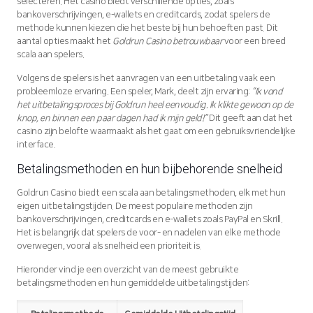
selecteren. Het casino biedt verschillende opties, zoals
bankoverschrijvingen, e-wallets en creditcards, zodat spelers de
methode kunnen kiezen die het beste bij hun behoeften past. Dit
aantal opties maakt het
Goldrun Casino betrouwbaar
voor een breed
scala aan spelers.
Volgens de spelers is het aanvragen van een uitbetaling vaak een
probleemloze ervaring. Een speler, Mark, deelt zijn ervaring:
“Ik vond
het uitbetalingsproces bij Goldrun heel eenvoudig. Ik klikte gewoon op de
knop, en binnen een paar dagen had ik mijn geld!”
Dit geeft aan dat het
casino zijn belofte waarmaakt als het gaat om een gebruiksvriendelijke
interface.
Betalingsmethoden en hun bijbehorende snelheid
Goldrun Casino biedt een scala aan betalingsmethoden, elk met hun
eigen uitbetalingstijden. De meest populaire methoden zijn
bankoverschrijvingen, creditcards en e-wallets zoals PayPal en Skrill.
Het is belangrijk dat spelers de voor- en nadelen van elke methode
overwegen, vooral als snelheid een prioriteit is.
Hieronder vind je een overzicht van de meest gebruikte
betalingsmethoden en hun gemiddelde uitbetalingstijden: