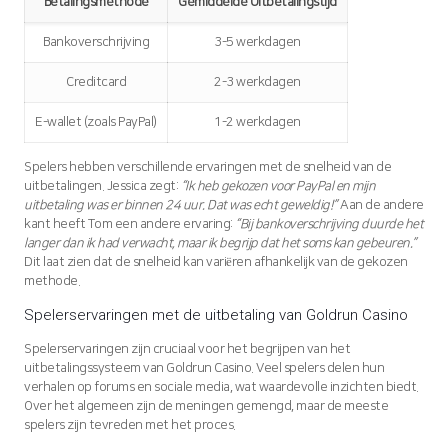
Betalingsmethode
Gemiddelde Uitbetalingstijd
Bankoverschrijving
3-5 werkdagen
Creditcard
2-3 werkdagen
E-wallet (zoals PayPal)
1-2 werkdagen
Spelers hebben verschillende ervaringen met de snelheid van de
uitbetalingen. Jessica zegt:
“Ik heb gekozen voor PayPal en mijn
uitbetaling was er binnen 24 uur. Dat was echt geweldig!”
Aan de andere
kant heeft Tom een andere ervaring:
“Bij bankoverschrijving duurde het
langer dan ik had verwacht, maar ik begrijp dat het soms kan gebeuren.”
Dit laat zien dat de snelheid kan variëren afhankelijk van de gekozen
methode.
Spelerservaringen met de uitbetaling van Goldrun Casino
Spelerservaringen zijn cruciaal voor het begrijpen van het
uitbetalingssysteem van Goldrun Casino. Veel spelers delen hun
verhalen op forums en sociale media, wat waardevolle inzichten biedt.
Over het algemeen zijn de meningen gemengd, maar de meeste
spelers zijn tevreden met het proces.