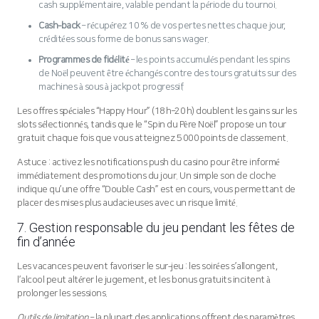
cash supplémentaire, valable pendant la période du tournoi.
Cash‑back
– récupérez 10 % de vos pertes nettes chaque jour,
créditées sous forme de bonus sans wager.
Programmes de fidélité
– les points accumulés pendant les spins
de Noël peuvent être échangés contre des tours gratuits sur des
machines à sous à jackpot progressif.
Les offres spéciales “Happy Hour” (18 h–20 h) doublent les gains sur les
slots sélectionnés, tandis que le “Spin du Père Noël” propose un tour
gratuit chaque fois que vous atteignez 5 000 points de classement.
Astuce : activez les notifications push du casino pour être informé
immédiatement des promotions du jour. Un simple son de cloche
indique qu’une offre “Double Cash” est en cours, vous permettant de
placer des mises plus audacieuses avec un risque limité.
7. Gestion responsable du jeu pendant les fêtes de
fin d’année
Les vacances peuvent favoriser le sur‑jeu : les soirées s’allongent,
l’alcool peut altérer le jugement, et les bonus gratuits incitent à
prolonger les sessions.
Outils de limitation
– la plupart des applications offrent des paramètres