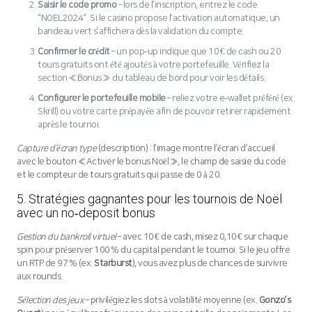
Saisir le code promo
– lors de l’inscription, entrez le code
“NOEL2024”. Si le casino propose l’activation automatique, un
bandeau vert s’affichera dès la validation du compte.
Confirmer le crédit
– un pop‑up indique que 10 € de cash ou 20
tours gratuits ont été ajoutés à votre portefeuille. Vérifiez la
section « Bonus » du tableau de bord pour voir les détails.
Configurer le portefeuille mobile
– reliez votre e‑wallet préféré (ex.
Skrill) ou votre carte prépayée afin de pouvoir retirer rapidement
après le tournoi.
Capture d’écran type
(description) : l’image montre l’écran d’accueil
avec le bouton « Activer le bonus Noël », le champ de saisie du code
et le compteur de tours gratuits qui passe de 0 à 20.
5. Stratégies gagnantes pour les tournois de Noël
avec un no‑deposit bonus
Gestion du bankroll virtuel
– avec 10 € de cash, misez 0,10 € sur chaque
spin pour préserver 100 % du capital pendant le tournoi. Si le jeu offre
un RTP de 97 % (ex.
Starburst
), vous avez plus de chances de survivre
aux rounds.
Sélection des jeux
– privilégiez les slots à volatilité moyenne (ex.
Gonzo’s