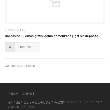
2026년 7월 19일
Sol casino 10 euros gratis: cómo comenzar a jugar sin depósito
Read more
Comments are closed.
기업소개 |
오시는길
|
본사 : 전남 화순군 능주면 능주농공길 23 우편번호 : 58153 / TEL : 061)373-2902
/ Fax : 061-371-2902