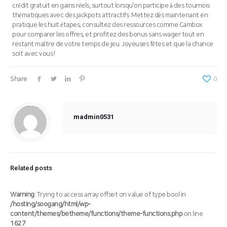
crédit gratuit en gains réels, surtout lorsqu’on participe à des tournois
thématiques avec des jackpots attractifs. Mettez dès maintenant en
pratique les huit étapes, consultez des ressources comme Cambox
pour comparer les offres, et profitez des bonus sans wager tout en
restant maître de votre temps de jeu. Joyeuses fêtes et que la chance
soit avec vous !
Share
0
Warning
: Trying to access array offset on value of type null in
/hosting/soogang/html/wp-content/themes/betheme/includes/content-single.php
on line
286
madmin0531
Related posts
Warning
: Trying to access array offset on value of type bool in
/hosting/soogang/html/wp-
content/themes/betheme/functions/theme-functions.php
on line
1627