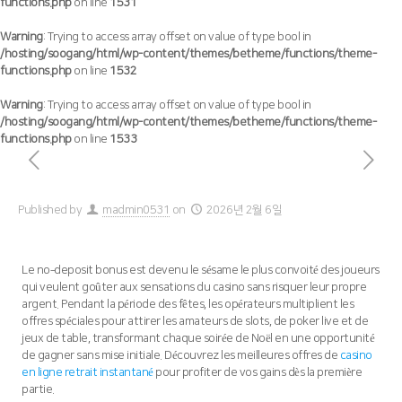
functions.php
on line
1531
Warning
: Trying to access array offset on value of type bool in
/hosting/soogang/html/wp-content/themes/betheme/functions/theme-
functions.php
on line
1532
Warning
: Trying to access array offset on value of type bool in
/hosting/soogang/html/wp-content/themes/betheme/functions/theme-
functions.php
on line
1533
Published by
madmin0531
on
2026년 2월 6일
Le no‑deposit bonus est devenu le sésame le plus convoité des joueurs
qui veulent goûter aux sensations du casino sans risquer leur propre
argent. Pendant la période des fêtes, les opérateurs multiplient les
offres spéciales pour attirer les amateurs de slots, de poker live et de
jeux de table, transformant chaque soirée de Noël en une opportunité
de gagner sans mise initiale. Découvrez les meilleures offres de
casino
en ligne retrait instantané
pour profiter de vos gains dès la première
partie.