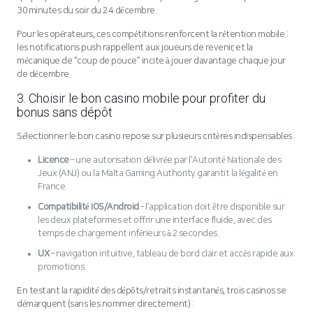
30 minutes du soir du 24 décembre.
Pour les opérateurs, ces compétitions renforcent la rétention mobile :
les notifications push rappellent aux joueurs de revenir, et la
mécanique de “coup de pouce” incite à jouer davantage chaque jour
de décembre.
3. Choisir le bon casino mobile pour profiter du
bonus sans dépôt
Sélectionner le bon casino repose sur plusieurs critères indispensables :
Licence
– une autorisation délivrée par l’Autorité Nationale des
Jeux (ANJ) ou la Malta Gaming Authority garantit la légalité en
France.
Compatibilité iOS/Android
– l’application doit être disponible sur
les deux plateformes et offrir une interface fluide, avec des
temps de chargement inférieurs à 2 secondes.
UX
– navigation intuitive, tableau de bord clair et accès rapide aux
promotions.
En testant la rapidité des dépôts/retraits instantanés, trois casinos se
démarquent (sans les nommer directement) :