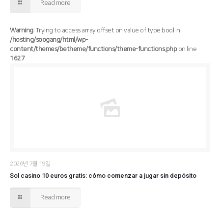
Read more
Warning
: Trying to access array offset on value of type bool in
/hosting/soogang/html/wp-
content/themes/betheme/functions/theme-functions.php
on line
1627
/hosting/soogang/html/wp-content/themes/betheme/functions/theme-functions.php
Warning
: Trying to access array offset on value of type bool in
1627
on line
2026년 7월 19일
Sol casino 10 euros gratis: cómo comenzar a jugar sin depósito
Read more