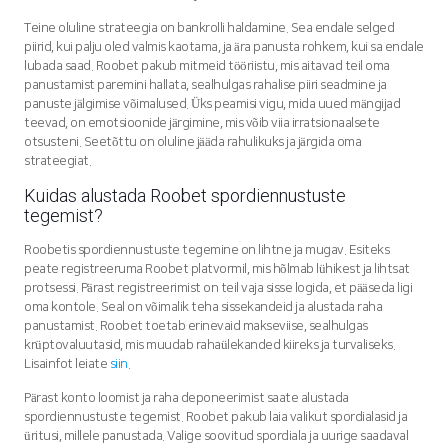
Teine oluline strateegia on bankrolli haldamine. Sea endale selged
piirid, kui palju oled valmis kaotama, ja ära panusta rohkem, kui sa endale
lubada saad. Roobet pakub mitmeid tööriistu, mis aitavad teil oma
panustamist paremini hallata, sealhulgas rahalise piiri seadmine ja
panuste jälgimise võimalused. Üks peamisi vigu, mida uued mängijad
teevad, on emotsioonide järgimine, mis võib viia irratsionaalsete
otsusteni. Seetõttu on oluline jääda rahulikuks ja järgida oma
strateegiat.
Kuidas alustada Roobet spordiennustuste
tegemist?
Roobetis spordiennustuste tegemine on lihtne ja mugav. Esiteks
peate registreeruma Roobet platvormil, mis hõlmab lühikest ja lihtsat
protsessi. Pärast registreerimist on teil vaja sisse logida, et pääseda ligi
oma kontole. Seal on võimalik teha sissekandeid ja alustada raha
panustamist. Roobet toetab erinevaid makseviise, sealhulgas
krüptovaluutasid, mis muudab rahaülekanded kiireks ja turvaliseks.
Lisainfot leiate
siin
.
Pärast konto loomist ja raha deponeerimist saate alustada
spordiennustuste tegemist. Roobet pakub laia valikut spordialasid ja
üritusi, millele panustada. Valige soovitud spordiala ja uurige saadaval