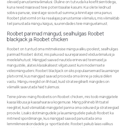
olevaid panustamisvõimalusi. Oluline on tutvuda ka koefitsientidega,
kuna need määravad teie potentsiaalse kasumi. Kui olete leidnud
sobiva panuse, sisestage soovitud summa ja kinnitage oma panus.
Roobet platvormil on ka reaalajas panustamise võimalus, mis võimaldab
teil panustada mängu käigus, suurendades teie mänguelamust.
Roobet parimad mängud, sealhulgas Roobet
blackjack ja Roobet chicken
Roobet on tuntud oma mitmekesise mänguvaliku poolest, sealhulgas
parimad Roobet slotid, mis pakuvad suurepäraseid võiduvõimalusi ja
meelelahutust. Mängijad saavad nautida erinevaid teemasid ja
mängustiile, alates klassikalisest vilgatusest kuni modernsete
videomängudeni. Roobet blackjack on üks populaarsemaid lauamänge
platvormil, kus mängijad saavad proovida oma õnne ja oskusi diileri
vastu. Mängu reeglid on lihtsad, kuid strateegiliselt mängides on
võimalik saavutada häid tulemusi.
Teine põnev mäng Roobetis on Roobet chicken, mis toob mängijatele
kaasa lõbusa ja kaasahaarava kogemuse. Mäng põhineb lihtsatel
reeglitel, kuid võimaldab mängijatel panna oma oskused ja strateegiad
proovile. Lisaks slotimängudele ja lauamängudele pakub Roobet ka
mitmeid spordimänge, kus mängijad saavad panustada oma
lemmikmeeskondadele ja -sportlastele. Roobet pakub laias valikus