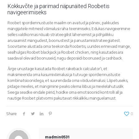
Kokkuvõte ja parimad näpunäited Roobetis
navigeerimiseks
Roobet spordiennustuste maailm on avatud ja põnev, pakkudes
mängijatele mitmeid võimalusi raha teenimiseks. Edukas navigeerimine
selles valdkonnas nõuab strateegilist lähenemist ja põhjalikku
arusaamist mängudest, boonustest ja panustamisstrateegiatest.
Soovitame alustada oma teekonda Roobetis, uurides erinevaid mänge,
sealhulgas Roobet blackjack ja Roobet chicken, ning kasutades ära
saadaval olevaid boonuseid, nagu deposiidi boonused ja cashback.
Ärge unustage kasutada Roobet rakeback calculator’i, et
maksimeerida oma kasumivõimalusi ja tutvuge spordiennustuste
kombinatsioonidega, et suurendada oma võiduvõimalusi. Lõpetuseks,
pidage meeles, et mängimine peaks olema lõbus ja meelelahutuslik.
Seega seadke endale piirid, hoidke oma emotsioonid kontrolli all ja
nautige Roobet platvormi pakutavat rikkalikku mänguelamust.
Share
0
Warning
: Trying to access array offset on value of type null in
/hosting/soogang/html/wp-content/themes/betheme/includes/content-single.php
on line
286
madmin0531