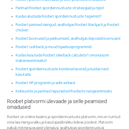
Parimad Roobet spordiennustuste strateegiad ja nipid
Kuidas alustada Roobet spordiennustuste tegemist?
Roobet parimad mängud, sealhulgas Roobet blackjack ja Roobet
chicken
Roobet boonused ja pakkumised, sealhulgas deposiidi boonused
Roobet cashback ja muud lojaalsusprogrammid
Kuidas kasutada Roobet rakeback calculator’i oma kasumi
maksimeerimiseks?
Roobet spordiennustuste kombinatsioonid ja kuidas neid
kasutada
Roobet VIP programm ja selle eelised
Kokkuvõte ja parimad näpunäited Roobetis navigeerimiseks
Roobet platvormi ülevaade ja selle peamised
omadused
Roobet on online kasiino ja spordiennustuste platvorm, mis on tuntud
oma laia mänguvaliku ja kasutajasõbraliku liidese poolest. Platvorm
pakub mitmesuguseid võimalusi, sealhulgas spordiennustusi,