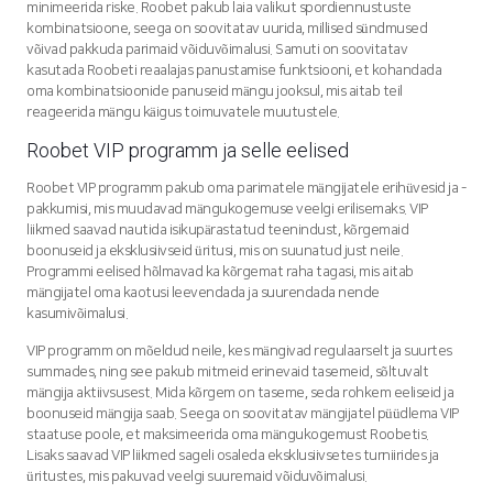
minimeerida riske. Roobet pakub laia valikut spordiennustuste
kombinatsioone, seega on soovitatav uurida, millised sündmused
võivad pakkuda parimaid võiduvõimalusi. Samuti on soovitatav
kasutada Roobeti reaalajas panustamise funktsiooni, et kohandada
oma kombinatsioonide panuseid mängu jooksul, mis aitab teil
reageerida mängu käigus toimuvatele muutustele.
Roobet VIP programm ja selle eelised
Roobet VIP programm pakub oma parimatele mängijatele erihüvesid ja -
pakkumisi, mis muudavad mängukogemuse veelgi erilisemaks. VIP
liikmed saavad nautida isikupärastatud teenindust, kõrgemaid
boonuseid ja eksklusiivseid üritusi, mis on suunatud just neile.
Programmi eelised hõlmavad ka kõrgemat raha tagasi, mis aitab
mängijatel oma kaotusi leevendada ja suurendada nende
kasumivõimalusi.
VIP programm on mõeldud neile, kes mängivad regulaarselt ja suurtes
summades, ning see pakub mitmeid erinevaid tasemeid, sõltuvalt
mängija aktiivsusest. Mida kõrgem on taseme, seda rohkem eeliseid ja
boonuseid mängija saab. Seega on soovitatav mängijatel püüdlema VIP
staatuse poole, et maksimeerida oma mängukogemust Roobetis.
Lisaks saavad VIP liikmed sageli osaleda eksklusiivsetes turniirides ja
üritustes, mis pakuvad veelgi suuremaid võiduvõimalusi.