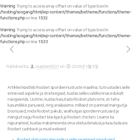
Warning
: Trying to access array offset on value of type bool in
/hosting/soogang/html/wp-content/themes/betheme/functions/theme-
functions.php
on line
1532
Warning
: Trying to access array offset on value of type bool in
/hosting/soogang/html/wp-content/themes/betheme/functions/theme-
functions.php
on line
1533
Published by
madmin0531
on
2026년 2월 6일
Artikkel käsitleb Roobet spordiennustuste maailma, tutvustades selle
erinevaid aspekte ja strateegiaid, kuidas selles valdkonnas edukalt
navigeerida. Uurime, kuidas kasutada Roobet platvormi, et teha
kasumlikke panuseid, ning analüüsime, millised on parimad mängud ja
boonused, mida Roobet pakub, sealhulgas spordiennustused ja
mängud nagu Roobet blackjack ja Roobet chicken. Lisame ka
näpunäiteid, kuidas maksimeerida oma võiduvõimalusi ja kasutada ära
Roobet cashback ja muid eeliseid.
Roobet platvormi ülevaade ja selle peamised omadused