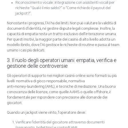
Riconoscimento vocale: integrazione con assistenti vocali per
richieste “Qual è il mio saldo?” o “Come richiedo il payout del
jackpot?”.
Nonostante i progressi, l’AI ha dei limiti. Non può valutare la validità di
documenti d’identità, né gestire dispute legali complesse. Inoltre, la
capacità di empatia resta un tratto esclusivo dell’interazione umana.
Per questi motivi, la maggior parte dei casinò di alto livello adotta un
modello ibrido, dove l’AI gestisce le richieste di routine e passa al team
umano i casi più delicati.
3. Il ruolo degli operatori umani: empatia, verifica e
gestione delle controversie
Gli operatori di supporto nei migliori casinò online sono formati su più
livelli: normativa di gioco responsabile, normativa
anti‑money‑laundering (AML), e tecniche di mediazione. Una buona
conoscenza delle licenze, come quelle AAMS o quelle offshore, è
fondamentale per rispondere con precisione alle domande dei
giocatori.
Quando un jackpot viene vinto, l’operatore deve:
Verificare l’identità del giocatore attraverso documenti
(passaporto, bollettino) e controlli AML.