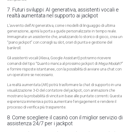
7. Futuri sviluppi: AI generativa, assistenti vocali e
realtà aumentata nel supporto ai jackpot
L’avvento dell’AI generativa, come i modelli di linguaggio di ultima
generazione, aprirà la porta a guide personalizzate in tempo reale.
Immaginate un assistente che, analizzando lo storico di gioco, crea un
“piano jackpot” con consigli su slot, orari di punta e gestione del
bankroll.
Gli assistenti vocali (Alexa, Google Assistant) potranno ricevere
comandi del tipo “Quanto manca al prossimo jackpot di
Mega Moolah
?”
e fornire risposte istantanee, con la possibilità di avviare una chat con
un operatore se necessario.
La realtà aumentata (AR) potrà trasformare la chat di supporto in una
visualizzazione 3‑D del contatore del jackpot, con animazioni che
mostrano la probabilità di vincita in base alle puntate correnti. Questa
esperienza immersiva potrà aumentare l’engagement e rendere il
processo di verifica più trasparente.
8. Come scegliere il casinò con il miglior servizio di
assistenza 24/7 per i jackpot