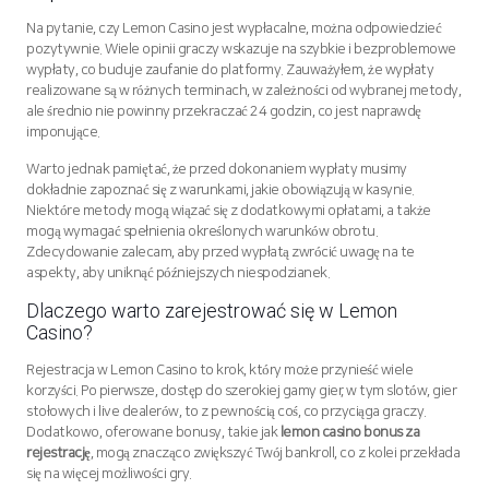
Na pytanie, czy Lemon Casino jest wypłacalne, można odpowiedzieć
pozytywnie. Wiele opinii graczy wskazuje na szybkie i bezproblemowe
wypłaty, co buduje zaufanie do platformy. Zauważyłem, że wypłaty
realizowane są w różnych terminach, w zależności od wybranej metody,
ale średnio nie powinny przekraczać 24 godzin, co jest naprawdę
imponujące.
Warto jednak pamiętać, że przed dokonaniem wypłaty musimy
dokładnie zapoznać się z warunkami, jakie obowiązują w kasynie.
Niektóre metody mogą wiązać się z dodatkowymi opłatami, a także
mogą wymagać spełnienia określonych warunków obrotu.
Zdecydowanie zalecam, aby przed wypłatą zwrócić uwagę na te
aspekty, aby uniknąć późniejszych niespodzianek.
Dlaczego warto zarejestrować się w Lemon
Casino?
Rejestracja w Lemon Casino to krok, który może przynieść wiele
korzyści. Po pierwsze, dostęp do szerokiej gamy gier, w tym slotów, gier
stołowych i live dealerów, to z pewnością coś, co przyciąga graczy.
Dodatkowo, oferowane bonusy, takie jak
lemon casino bonus za
rejestrację
, mogą znacząco zwiększyć Twój bankroll, co z kolei przekłada
się na więcej możliwości gry.