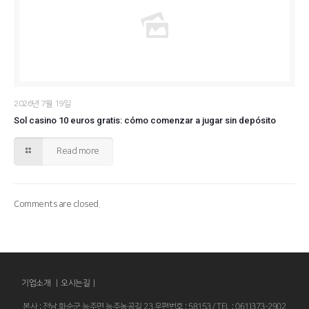
2026년 7월 19일
Sol casino 10 euros gratis: cómo comenzar a jugar sin depósito
Read more
Comments are closed.
기업소개 |
오시는길
|
본사 : 전남 화순군 능주면 능주농공길 23 우편번호 : 58153 / TEL : 061)373-2902