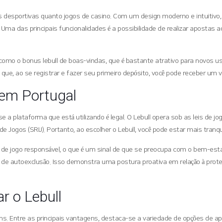
desportivas quanto jogos de casino. Com um design moderno e intuitivo, o
a das principais funcionalidades é a possibilidade de realizar apostas a
, como o bonus lebull de boas-vindas, que é bastante atrativo para novos
fica que, ao se registrar e fazer seu primeiro depósito, você pode receber 
 em Portugal
a plataforma que está utilizando é legal. O Lebull opera sob as leis de 
e Jogos (SRIJ). Portanto, ao escolher o Lebull, você pode estar mais tranq
 de jogo responsável, o que é um sinal de que se preocupa com o bem-esta
 de autoexclusão. Isso demonstra uma postura proativa em relação à prote
r o Lebull
. Entre as principais vantagens, destaca-se a variedade de opções de a