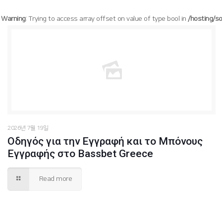
Warning
: Trying to access array offset on value of type bool in
/hosting/s
/hosting/soogang/html/wp-content/themes/betheme/functions/theme-functions.php
Warning
: Trying to access array offset on value of type bool in
1627
on line
2026년 7월 19일
Οδηγός για την Εγγραφή και το Μπόνους
Εγγραφής στο Bassbet Greece
Read more