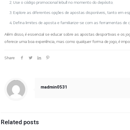
Use o código promocional lebull no momento do depósito.
Explore as diferentes opções de apostas disponíveis, tanto em es
Defina limites de aposta e familiarize-se com as ferramentas de c
Além disso, é essencial se educar sobre as apostas desportivas e os 
oferece uma boa experiência, mas como qualquer forma de jogo, é import
Share
Warning
: Trying to access array offset on value of type null in
/hosting/soogang/html/wp-content/themes/betheme/includes/content-single.php
on line
286
madmin0531
Related posts