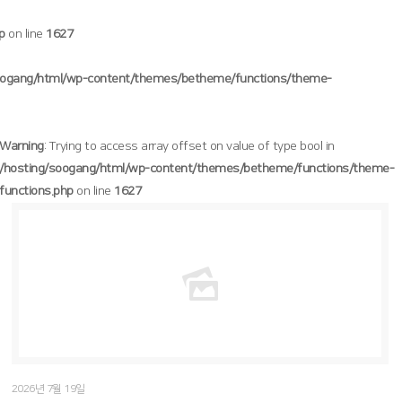
p
on line
1627
oogang/html/wp-content/themes/betheme/functions/theme-
Warning
: Trying to access array offset on value of type bool in
/hosting/soogang/html/wp-content/themes/betheme/functions/theme-
functions.php
on line
1627
/hosting/soogang/html/wp-content/themes/betheme/functions/theme-functions.php
Warning
: Trying to access array offset on value of type bool in
1627
on line
2026년 7월 19일