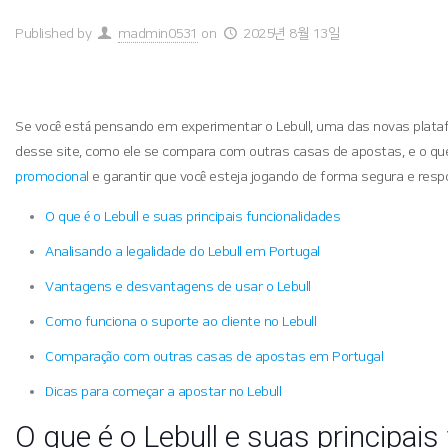
Published by
madmin0531
on
2025년 8월 13일
Se você está pensando em experimentar o Lebull, uma das novas platafo
desse site, como ele se compara com outras casas de apostas, e o que 
promocional
e garantir que você esteja jogando de forma segura e resp
O que é o Lebull e suas principais funcionalidades
Analisando a legalidade do Lebull em Portugal
Vantagens e desvantagens de usar o Lebull
Como funciona o suporte ao cliente no Lebull
Comparação com outras casas de apostas em Portugal
Dicas para começar a apostar no Lebull
O que é o Lebull e suas principais