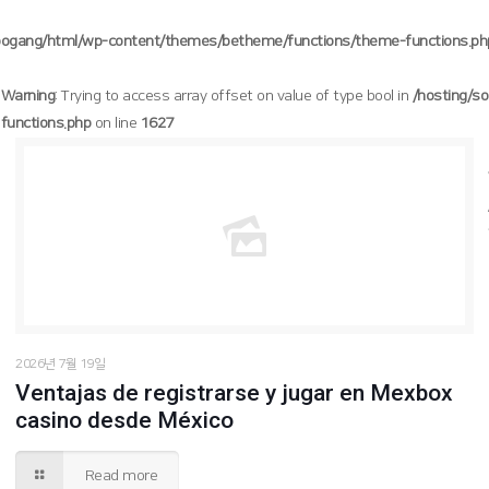
oogang/html/wp-content/themes/betheme/functions/theme-functions.ph
Warning
: Trying to access array offset on value of type bool in
/hosting/s
functions.php
on line
1627
/hosting/soogang/html/wp-content/themes/betheme/functions/theme-functions.php
Warning
: Trying to access array offset on value of type bool in
1627
on line
2026년 7월 19일
Ventajas de registrarse y jugar en Mexbox
casino desde México
Read more