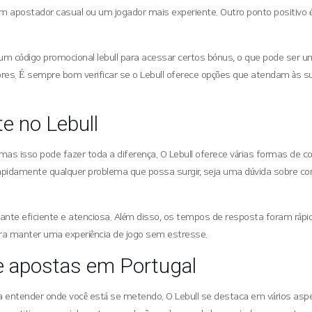
um apostador casual ou um jogador mais experiente. Outro ponto positivo é a
m código promocional lebull para acessar certos bónus, o que pode ser um
res. É sempre bom verificar se o Lebull oferece opções que atendam às s
e no Lebull
as isso pode fazer toda a diferença. O Lebull oferece várias formas de c
r rapidamente qualquer problema que possa surgir, seja uma dúvida sobre
tante eficiente e atenciosa. Além disso, os tempos de resposta foram rápidos
ara manter uma experiência de jogo sem estresse.
 apostas em Portugal
ntender onde você está se metendo. O Lebull se destaca em vários asp