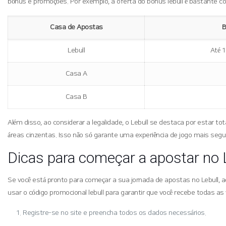
bônus e promoções. Por exemplo, a oferta do bonus lebull é bastante 
Casa de Apostas
B
Lebull
Até 
Casa A
Casa B
Além disso, ao considerar a legalidade, o Lebull se destaca por esta
áreas cinzentas. Isso não só garante uma experiência de jogo mais segu
Dicas para começar a apostar no 
Se você está pronto para começar a sua jornada de apostas no Lebull, a
usar o código promocional lebull para garantir que você recebe todas a
Registre-se no site e preencha todos os dados necessários.