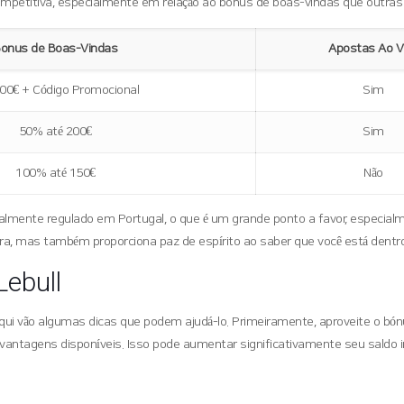
competitiva, especialmente em relação ao bonus de boas-vindas que outra
onus de Boas-Vindas
Apostas Ao V
100€ + Código Promocional
Sim
50% até 200€
Sim
100% até 150€
Não
r totalmente regulado em Portugal, o que é um grande ponto a favor, esp
ra, mas também proporciona paz de espírito ao saber que você está dentro
Lebull
qui vão algumas dicas que podem ajudá-lo. Primeiramente, aproveite o bónu
s vantagens disponíveis. Isso pode aumentar significativamente seu saldo 