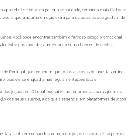
 app Lebull se destaca por sua usabilidade, tornando mais fácil para
o vivo, o que traz uma emoção extra para os usuários que gostam de
 usuários. Você pode encontrar também o famoso código promocional
um valor extra para apostar, aumentando suas chances de ganhar.
jogo de Portugal, que requerem que todas as casas de apostas online
uilo, pois ele se enquadra nas regulamentações locais.
r dos jogadores. O Lebull possui várias ferramentas para ajudar os
ção dos seus usuários, algo que é essencial em plataformas de jogos
postas, tanto em desportos quanto em jogos de casino. Isso permite