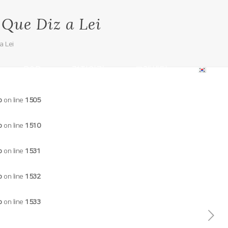
 Que Diz a Lei
a Lei
R&D
견적의뢰
고객센터
p
on line
1505
p
on line
1510
p
on line
1531
p
on line
1532
p
on line
1533