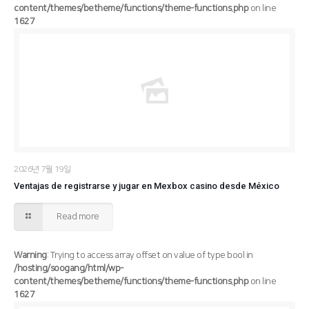
content/themes/betheme/functions/theme-functions.php
on line
1627
/hosting/soogang/html/wp-content/themes/betheme/functions/theme-functions.php
Warning
: Trying to access array offset on value of type bool in
1627
on line
2026년 7월 19일
Ventajas de registrarse y jugar en Mexbox casino desde México
Read more
Warning
: Trying to access array offset on value of type bool in
/hosting/soogang/html/wp-
content/themes/betheme/functions/theme-functions.php
on line
1627
/hosting/soogang/html/wp-content/themes/betheme/functions/theme-functions.php
Warning
: Trying to access array offset on value of type bool in
1627
on line