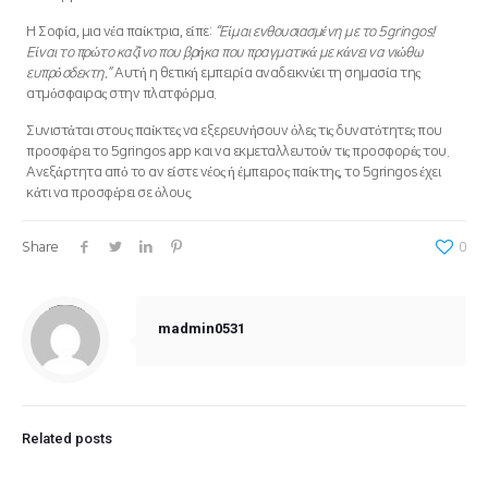
Η Σοφία, μια νέα παίκτρια, είπε:
“Είμαι ενθουσιασμένη με το 5gringos!
Είναι το πρώτο καζίνο που βρήκα που πραγματικά με κάνει να νιώθω
ευπρόσδεκτη.”
Αυτή η θετική εμπειρία αναδεικνύει τη σημασία της
ατμόσφαιρας στην πλατφόρμα.
Συνιστάται στους παίκτες να εξερευνήσουν όλες τις δυνατότητες που
προσφέρει το 5gringos app και να εκμεταλλευτούν τις προσφορές του.
Ανεξάρτητα από το αν είστε νέος ή έμπειρος παίκτης, το 5gringos έχει
κάτι να προσφέρει σε όλους.
Share
0
Warning
: Trying to access array offset on value of type null in
/hosting/soogang/html/wp-content/themes/betheme/includes/content-single.php
on line
286
madmin0531
Related posts