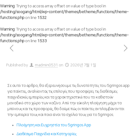
Warning
: Trying to access array offset on value of type bool in
/hosting/soogang/html/wp-content/themes/betheme/functions/theme-
functions.php
on line
1532
Warning
: Trying to access array offset on value of type bool in
/hosting/soogang/html/wp-content/themes/betheme/functions/theme-
functions.php
on line
1533
Published by
madmin0531
on
2026년 7월 1일
Σε αυτό το άρθρο, θα εξερευνήσουμε τις δυνατότητες του 5gringos app
για παίκτες, αναλύοντας τις επιλογές που προσφέρει, τις διαθέσιμες
παιχνιδιακές εμπειρίες και τα χαρακτηριστικά που το καθιστούν
μοναδικό στο χώρο των καζίνο. Από την εύκολη πλοήγηση μέχρι τα
μπόνους και τις προσφορές, θα δούμε πώς οι παίκτες αντιλαμβάνονται
την εμπειρία τους και ποια είναι τα σχόλια τους για το 5gringos.
Πλοήγηση και Ευχρηστία του 5gringos App
Διαθέσιμα Παιχνίδια και Κατηγορίες