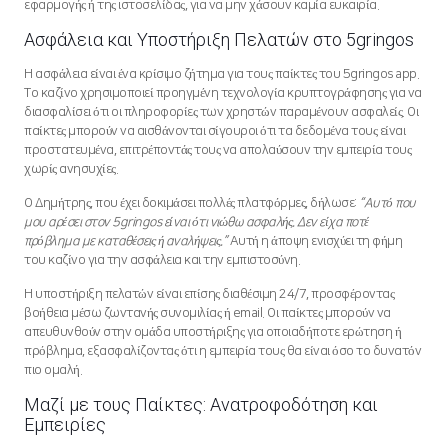
εφαρμογής ή της ιστοσελίδας, για να μην χάσουν καμία ευκαιρία.
Ασφάλεια και Υποστήριξη Πελατών στο 5gringos
Η ασφάλεια είναι ένα κρίσιμο ζήτημα για τους παίκτες του 5gringos app.
Το καζίνο χρησιμοποιεί προηγμένη τεχνολογία κρυπτογράφησης για να
διασφαλίσει ότι οι πληροφορίες των χρηστών παραμένουν ασφαλείς. Οι
παίκτες μπορούν να αισθάνονται σίγουροι ότι τα δεδομένα τους είναι
προστατευμένα, επιτρέποντάς τους να απολαύσουν την εμπειρία τους
χωρίς ανησυχίες.
Ο Δημήτρης, που έχει δοκιμάσει πολλές πλατφόρμες, δήλωσε:
“Αυτό που
μου αρέσει στον 5gringos είναι ότι νιώθω ασφαλής. Δεν είχα ποτέ
πρόβλημα με καταθέσεις ή αναλήψεις.”
Αυτή η άποψη ενισχύει τη φήμη
του καζίνο για την ασφάλεια και την εμπιστοσύνη.
Η υποστήριξη πελατών είναι επίσης διαθέσιμη 24/7, προσφέροντας
βοήθεια μέσω ζωντανής συνομιλίας ή email. Οι παίκτες μπορούν να
απευθυνθούν στην ομάδα υποστήριξης για οποιαδήποτε ερώτηση ή
πρόβλημα, εξασφαλίζοντας ότι η εμπειρία τους θα είναι όσο το δυνατόν
πιο ομαλή.
Μαζί με τους Παίκτες: Ανατροφοδότηση και
Εμπειρίες