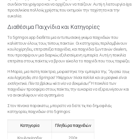
συνδέονται γρήγορα και να αρχίζουν να παίζουν. Αυτή η λειτουργία έχει
προσελκύσει πολλούς χρήστες που εκτιμούν την ταχύτητα και την
ευκολία.
Διαθέσιμα Παιχνίδια και Κατηγορίες
Το 5gringos app διαθέτει μια εντυπωσιακή γκάμα παιχνιδιών που
καλύπτουν όλους τους τύπους παικτών. Οι κατηγορίες περιλαμβάνουν
κουλοχέρηδες, επιτραπέζια παιχνίδια, και παιχνίδια ζωντανών dealers,
που προσφέρουν μια διαρκώς εξελισσόμενη εμπειρία. Αυτή η ποικιλία
επιτρέπει στους παίκτες να βρουν εύκολα το παιχνίδι που τους ταιριάζει.
Η Μαρία, μια πιστή παίκτρια, μοιράστηκε την εμπειρία της:
“Αγαπώ τους
κουλοχέρηδες στο 5gringos! Υπάρχουν τόσοι πολλοί και οι γραφικά είναι
εκπληκτικά. Πάντα βρίσκω κάτι νέο να δοκιμάσω!”
Η ποικιλία των
παιχνιδιών προσφέρει στους παίκτες την ευκαιρία να εξερευνήσουν και
να ανακαλύψουν νέα αγαπημένα.
Στον πίνακα παρακάτω, μπορείτε να δείτε τις πιο δημοφιλείς
κατηγορίες παιχνιδιών στο 5gringos:
Κατηγορία
Πληθώρα παιχνιδιών
Κουλοχέρηδες
200+