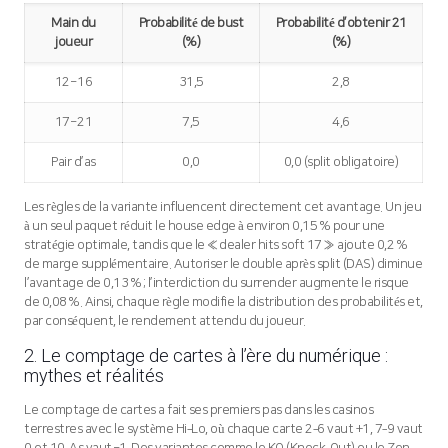
Main du
Probabilité de bust
Probabilité d’obtenir 21
joueur
(%)
(%)
12 – 16
31,5
2,8
17 – 21
7,5
4,6
Pair d’as
0,0
0,0 (split obligatoire)
Les règles de la variante influencent directement cet avantage. Un jeu
à un seul paquet réduit le house edge à environ 0,15 % pour une
stratégie optimale, tandis que le « dealer hits soft 17 » ajoute 0,2 %
de marge supplémentaire. Autoriser le double après split (DAS) diminue
l’avantage de 0,13 % ; l’interdiction du surrender augmente le risque
de 0,08 %. Ainsi, chaque règle modifie la distribution des probabilités et,
par conséquent, le rendement attendu du joueur.
2. Le comptage de cartes à l’ère du numérique :
mythes et réalités
Le comptage de cartes a fait ses premiers pas dans les casinos
terrestres avec le système Hi‑Lo, où chaque carte 2‑6 vaut +1, 7‑9 vaut