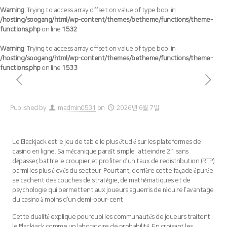
Warning
: Trying to access array offset on value of type bool in
/hosting/soogang/html/wp-content/themes/betheme/functions/theme-
functions.php
on line
1532
Warning
: Trying to access array offset on value of type bool in
/hosting/soogang/html/wp-content/themes/betheme/functions/theme-
functions.php
on line
1533
Published by
madmin0531
on
2026년 6월 7일
Le Blackjack est le jeu de table le plus étudié sur les plateformes de
casino en ligne. Sa mécanique paraît simple : atteindre 21 sans
dépasser, battre le croupier et profiter d’un taux de redistribution (RTP)
parmi les plus élevés du secteur. Pourtant, derrière cette façade épurée
se cachent des couches de stratégie, de mathématiques et de
psychologie qui permettent aux joueurs aguerris de réduire l’avantage
du casino à moins d’un demi‑pour‑cent.
Cette dualité explique pourquoi les communautés de joueurs traitent
le Blackjack comme un laboratoire de probabilité. En croisant les