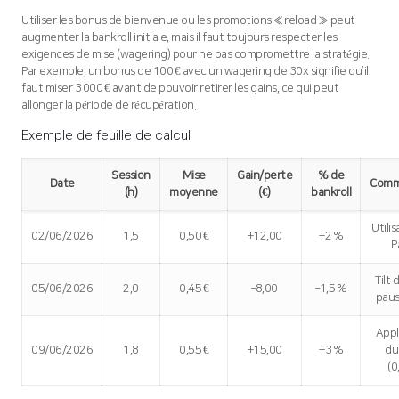
Utiliser les bonus de bienvenue ou les promotions « reload » peut
augmenter la bankroll initiale, mais il faut toujours respecter les
exigences de mise (wagering) pour ne pas compromettre la stratégie.
Par exemple, un bonus de 100 € avec un wagering de 30x signifie qu’il
faut miser 3 000 € avant de pouvoir retirer les gains, ce qui peut
allonger la période de récupération.
Exemple de feuille de calcul
Session
Mise
Gain/perte
% de
Date
Comm
(h)
moyenne
(€)
bankroll
Utili
02/06/2026
1,5
0,50 €
+12,00
+2 %
P
Tilt 
05/06/2026
2,0
0,45 €
–8,00
–1,5 %
paus
Appl
09/06/2026
1,8
0,55 €
+15,00
+3 %
du
(0