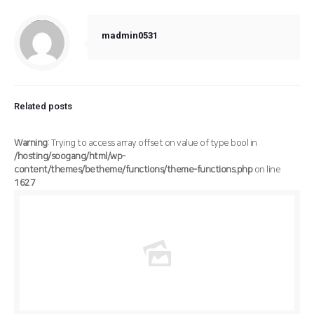
Warning
: Trying to access array offset on value of type null in
/hosting/soogang/html/wp-content/themes/betheme/includes/content-single.php
on line
286
madmin0531
Related posts
Warning
: Trying to access array offset on value of type bool in
/hosting/soogang/html/wp-
content/themes/betheme/functions/theme-functions.php
on line
1627
/hosting/soogang/html/wp-content/themes/betheme/functions/theme-functions.php
Warning
: Trying to access array offset on value of type bool in
1627
on line