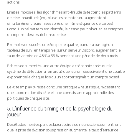
actions.
Limites imposées : les algorithmes anti‑fraude détectent les patterns
de mise inhabituels (ex. : plusieurs comptes qui augmentent
simultanément leurs mises après une même séquence de cartes).
Lorsqu’un tel pattern est identifié, le casino peut bloquer les comptes
ou imposer des restrictions de mise.
Exemples de succès : une équipe de quatre joueurs a partagé un
tableau de suivi en temps réel sur un serveur Discord, augmentant le
taux de victoire de 48 % à 55 % pendant une période de deux mois.
Échecs documentés : une autre équipe a été bannie après que le
système de détection a remarqué que leurs mises suivaient une courbe
exponentielle chaque fois qu’un spotter signalait un compte positif.
Le « team play » reste donc une pratique à haut risque, nécessitant
une coordination discrète et une connaissance approfondie des
politiques de chaque site.
5. L’influence du timing et de la psychologie du
joueur
Des études menées par des laboratoires de neurosciences montrent
que la prise de décision sous pression augmente le taux d’erreur de