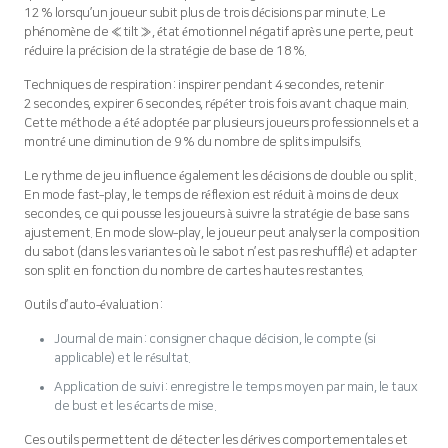
12 % lorsqu’un joueur subit plus de trois décisions par minute. Le
phénomène de « tilt », état émotionnel négatif après une perte, peut
réduire la précision de la stratégie de base de 18 %.
Techniques de respiration : inspirer pendant 4 secondes, retenir
2 secondes, expirer 6 secondes, répéter trois fois avant chaque main.
Cette méthode a été adoptée par plusieurs joueurs professionnels et a
montré une diminution de 9 % du nombre de splits impulsifs.
Le rythme de jeu influence également les décisions de double ou split.
En mode fast‑play, le temps de réflexion est réduit à moins de deux
secondes, ce qui pousse les joueurs à suivre la stratégie de base sans
ajustement. En mode slow‑play, le joueur peut analyser la composition
du sabot (dans les variantes où le sabot n’est pas reshufflé) et adapter
son split en fonction du nombre de cartes hautes restantes.
Outils d’auto‑évaluation :
Journal de main : consigner chaque décision, le compte (si
applicable) et le résultat.
Application de suivi : enregistre le temps moyen par main, le taux
de bust et les écarts de mise.
Ces outils permettent de détecter les dérives comportementales et