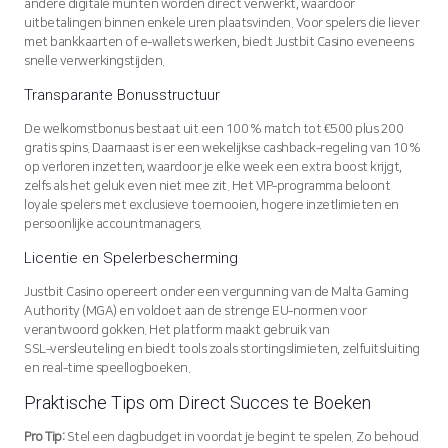
andere digitale munten worden direct verwerkt, waardoor
uitbetalingen binnen enkele uren plaatsvinden. Voor spelers die liever
met bankkaarten of e‑wallets werken, biedt Justbit Casino eveneens
snelle verwerkingstijden.
Transparante Bonusstructuur
De welkomstbonus bestaat uit een 100 % match tot €500 plus 200
gratis spins. Daarnaast is er een wekelijkse cashback‑regeling van 10 %
op verloren inzetten, waardoor je elke week een extra boost krijgt,
zelfs als het geluk even niet mee zit. Het VIP‑programma beloont
loyale spelers met exclusieve toernooien, hogere inzetlimieten en
persoonlijke accountmanagers.
Licentie en Spelerbescherming
Justbit Casino opereert onder een vergunning van de Malta Gaming
Authority (MGA) en voldoet aan de strenge EU‑normen voor
verantwoord gokken. Het platform maakt gebruik van
SSL‑versleuteling en biedt tools zoals stortingslimieten, zelfuitsluiting
en real‑time speellogboeken.
Praktische Tips om Direct Succes te Boeken
Pro Tip:
Stel een dagbudget in voordat je begint te spelen. Zo behoud