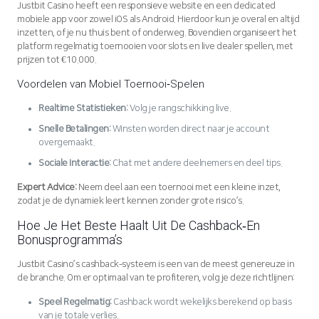
Justbit Casino heeft een responsieve website en een dedicated
mobiele app voor zowel iOS als Android. Hierdoor kun je overal en altijd
inzetten, of je nu thuis bent of onderweg. Bovendien organiseert het
platform regelmatig toernooien voor slots en live dealer spellen, met
prijzen tot €10.000.
Voordelen van Mobiel Toernooi‑Spelen
Realtime Statistieken:
Volg je rangschikking live.
Snelle Betalingen:
Winsten worden direct naar je account
overgemaakt.
Sociale Interactie:
Chat met andere deelnemers en deel tips.
Expert Advice:
Neem deel aan een toernooi met een kleine inzet,
zodat je de dynamiek leert kennen zonder grote risico’s.
Hoe Je Het Beste Haalt Uit De Cashback‑En
Bonusprogramma’s
Justbit Casino’s cashback‑systeem is een van de meest genereuze in
de branche. Om er optimaal van te profiteren, volg je deze richtlijnen:
Speel Regelmatig:
Cashback wordt wekelijks berekend op basis
van je totale verlies.