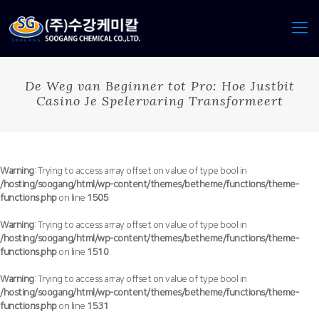
De Weg van Beginner tot Pro: Hoe Justbit
Casino Je Spelervaring Transformeert
Warning
: Trying to access array offset on value of type bool in
/hosting/soogang/html/wp-content/themes/betheme/functions/theme-
functions.php
on line
1505
Warning
: Trying to access array offset on value of type bool in
/hosting/soogang/html/wp-content/themes/betheme/functions/theme-
functions.php
on line
1510
Warning
: Trying to access array offset on value of type bool in
/hosting/soogang/html/wp-content/themes/betheme/functions/theme-
functions.php
on line
1531