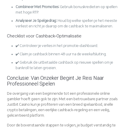
Combineer Met Promoties:
Gebruik bonuskredieten op spellen
met hoge RTP.
Analyseer Je Spelgedrag:
Houd bij welke spellen je het meeste
verliest en richt je daarop om de cashback te maximaliseren.
Checklist voor Cashback‑Optimalisatie
✔️ Controleer je verlies in het promotie‑dashboard.
✔️ Claim je cashback binnen 48 uur na de weekafsluiting.
✔️ Gebruik de uitbetaalde cashback op nieuwe spellen om je
bankroll te laten groeien.
Conclusie: Van Onzeker Begint Je Reis Naar
Professioneel Spelen
De overgang van een beginnende tot een professionele online
gambler hoeft geen gok te zijn. Met een betrouwbare partner zoals
Justbit Casino kun je profiteren van een breed spelaanbod, snelle
crypto betalingen, een eerlijke cashback‑regeling en een veilig,
gelicentieerd platform.
Door de bovenstaande stappen te volgen, je budget verstandig te