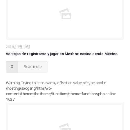
2026년 7월 19일
Ventajas de registrarse y jugar en Mexbox casino desde México
Read more
Warning
: Trying to access array offset on value of type bool in
/hosting/soogang/html/wp-
content/themes/betheme/functions/theme-functions.php
on line
1627
/hosting/soogang/html/wp-content/themes/betheme/functions/theme-functions.php
Warning
: Trying to access array offset on value of type bool in
1627
on line