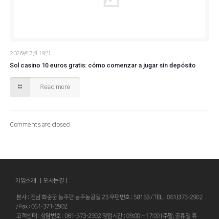
2026년 7월 19일
Sol casino 10 euros gratis: cómo comenzar a jugar sin depósito
Read more
Comments are closed.
기업소개 |
오시는길
|
본사 : 전남 화순군 능주면 능주농공길 23 우편번호 : 58153 / TEL : 061)373-2902
/ Fax : 061-371-2902
고객센터 : 상담번호 : 061-373-2902 영업시간 : 09:00 ~ 17:00 (주말, 공휴일 휴