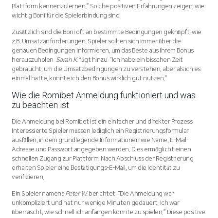
Plattform kennenzulernen.” Solche positiven Erfahrungen zeigen, wie
wichtig Boni für die Spielerbindung sind.
Zusätzlich sind die Boni oft an bestimmte Bedingungen geknüpft, wie
z.B. Umsatzanforderungen. Spieler sollten sich immer über die
genauen Bedingungen informieren, um das Beste aus ihrem Bonus
herauszuholen.
Sarah K.
fügt hinzu: “Ich habe ein bisschen Zeit
gebraucht, um die Umsatzbedingungen zu verstehen, aber als ich es
einmal hatte, konnte ich den Bonus wirklich gut nutzen.”
Wie die Romibet Anmeldung funktioniert und was
zu beachten ist
Die Anmeldung bei Romibet ist ein einfacher und direkter Prozess.
Interessierte Spieler müssen lediglich ein Registrierungsformular
ausfüllen, in dem grundlegende Informationen wie Name, E-Mail-
Adresse und Passwort angegeben werden. Dies ermöglicht einen
schnellen Zugang zur Plattform. Nach Abschluss der Registrierung
erhalten Spieler eine Bestätigungs-E-Mail, um die Identität zu
verifizieren.
Ein Spieler namens
Peter W.
berichtet: “Die Anmeldung war
unkompliziert und hat nur wenige Minuten gedauert. Ich war
überrascht, wie schnell ich anfangen konnte zu spielen.” Diese positive