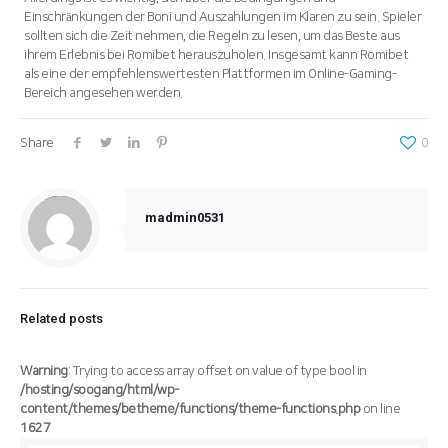
Einschränkungen der Boni und Auszahlungen im Klaren zu sein. Spieler
sollten sich die Zeit nehmen, die Regeln zu lesen, um das Beste aus
ihrem Erlebnis bei Romibet herauszuholen. Insgesamt kann Romibet
als eine der empfehlenswertesten Plattformen im Online-Gaming-
Bereich angesehen werden.
Share
0
Warning
: Trying to access array offset on value of type null in
/hosting/soogang/html/wp-content/themes/betheme/includes/content-single.php
on line
286
madmin0531
Related posts
Warning
: Trying to access array offset on value of type bool in
/hosting/soogang/html/wp-
content/themes/betheme/functions/theme-functions.php
on line
1627
/hosting/soogang/html/wp-content/themes/betheme/functions/theme-functions.php
Warning
: Trying to access array offset on value of type bool in
1627
on line