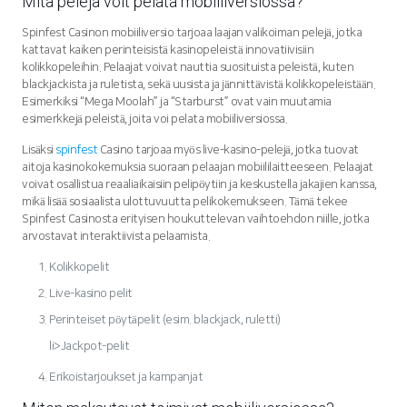
Mitä pelejä voit pelata mobiiliversiossa?
Spinfest Casinon mobiiliversio tarjoaa laajan valikoiman pelejä, jotka
kattavat kaiken perinteisistä kasinopeleistä innovatiivisiin
kolikkopeleihin. Pelaajat voivat nauttia suosituista peleistä, kuten
blackjackista ja ruletista, sekä uusista ja jännittävistä kolikkopeleistään.
Esimerkiksi “Mega Moolah” ja “Starburst” ovat vain muutamia
esimerkkejä peleistä, joita voi pelata mobiiliversiossa.
Lisäksi
spinfest
Casino tarjoaa myös live-kasino-pelejä, jotka tuovat
aitoja kasinokokemuksia suoraan pelaajan mobiililaitteeseen. Pelaajat
voivat osallistua reaaliaikaisiin pelipöytiin ja keskustella jakajien kanssa,
mikä lisää sosiaalista ulottuvuutta pelikokemukseen. Tämä tekee
Spinfest Casinosta erityisen houkuttelevan vaihtoehdon niille, jotka
arvostavat interaktiivista pelaamista.
Kolikkopelit
Live-kasino pelit
Perinteiset pöytäpelit (esim. blackjack, ruletti)
li>Jackpot-pelit
Erikoistarjoukset ja kampanjat