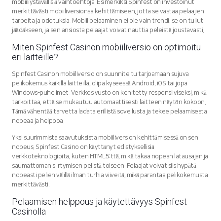
mobiiliystävällisiä vaihtoehtoja. Esimerkiksi Spinfest on investoinut
merkittävästi mobiiliversionsa kehittämiseen, jotta se vastaa pelaajien
tarpeita ja odotuksia. Mobiilipelaaminen ei ole vain trendi; se on tullut
jäädäkseen, ja sen ansiosta pelaajat voivat nauttia peleistä joustavasti.
Miten Spinfest Casinon mobiiliversio on optimoitu
eri laitteille?
Spinfest Casinon mobiiliversio on suunniteltu tarjoamaan sujuva
pelikokemus kaikilla laitteilla, olipa kyseessä Android, iOS tai jopa
Windows-puhelimet. Verkkosivusto on kehitetty responsiiviseksi, mikä
tarkoittaa, että se mukautuu automaattisesti laitteen näytön kokoon.
Tämä vähentää tarvetta ladata erillistä sovellusta ja tekee pelaamisesta
nopeaa ja helppoa.
Yksi suurimmista saavutuksista mobiiliversion kehittämisessä on sen
nopeus. Spinfest Casino on käyttänyt edistyksellisiä
verkkoteknologioita, kuten HTML5:ttä, mikä takaa nopean latausajan ja
saumattoman siirtymisen pelistä toiseen. Pelaajat voivat siis hypätä
nopeasti pelien välillä ilman turhia viiveitä, mikä parantaa pelikokemusta
merkittävästi.
Pelaamisen helppous ja käytettävyys Spinfest
Casinolla