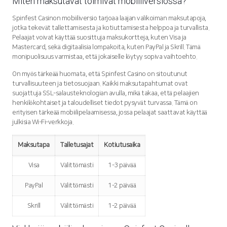
Miten maksutavat toimivat mobiiliversiossa?
Spinfest Casinon mobiiliversio tarjoaa laajan valikoiman maksutapoja,
jotka tekevät tallettamisesta ja kotiuttamisesta helppoa ja turvallista.
Pelaajat voivat käyttää suosittuja maksukortteja, kuten Visa ja
Mastercard, sekä digitaalisia lompakoita, kuten PayPal ja Skrill. Tämä
monipuolisuus varmistaa, että jokaiselle löytyy sopiva vaihtoehto.
On myös tärkeää huomata, että Spinfest Casino on sitoutunut
turvallisuuteen ja tietosuojaan. Kaikki maksutapahtumat ovat
suojattuja SSL-salausteknologian avulla, mikä takaa, että pelaajien
henkilökohtaiset ja taloudelliset tiedot pysyvät turvassa. Tämä on
erityisen tärkeää mobiilipelaamisessa, jossa pelaajat saattavat käyttää
julkisia Wi-Fi-verkkoja.
Maksutapa
Talletusajat
Kotiutusaika
Visa
Välittömästi
1-3 päivää
PayPal
Välittömästi
1-2 päivää
Skrill
Välittömästi
1-2 päivää