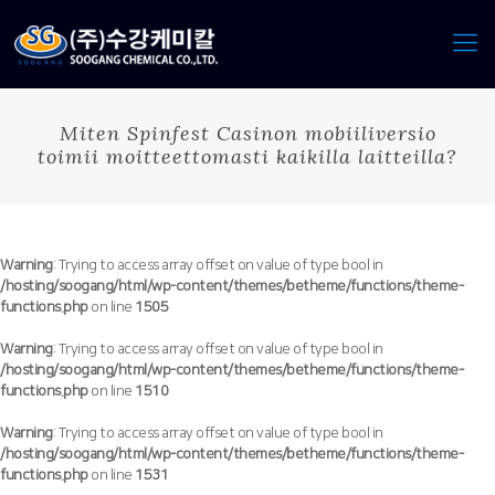
Miten Spinfest Casinon mobiiliversio
toimii moitteettomasti kaikilla laitteilla?
Warning
: Trying to access array offset on value of type bool in
/hosting/soogang/html/wp-content/themes/betheme/functions/theme-
functions.php
on line
1505
Warning
: Trying to access array offset on value of type bool in
/hosting/soogang/html/wp-content/themes/betheme/functions/theme-
functions.php
on line
1510
Warning
: Trying to access array offset on value of type bool in
/hosting/soogang/html/wp-content/themes/betheme/functions/theme-
functions.php
on line
1531