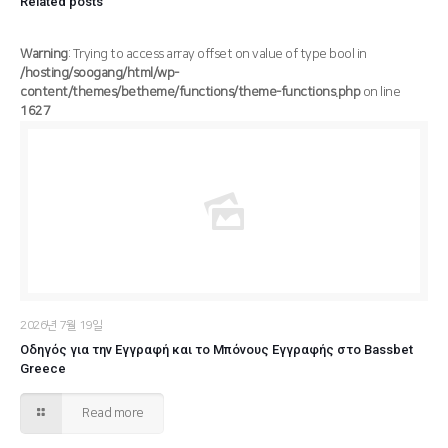
Related posts
Warning
: Trying to access array offset on value of type bool in
/hosting/soogang/html/wp-
content/themes/betheme/functions/theme-functions.php
on line
1627
/hosting/soogang/html/wp-content/themes/betheme/functions/theme-functions.php
Warning
: Trying to access array offset on value of type bool in
1627
on line
2026년 7월 19일
Οδηγός για την Εγγραφή και το Μπόνους Εγγραφής στο Bassbet
Greece
Read more