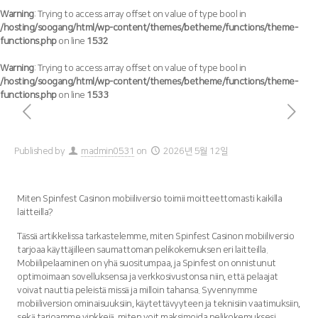
Warning
: Trying to access array offset on value of type bool in
/hosting/soogang/html/wp-content/themes/betheme/functions/theme-
functions.php
on line
1532
Warning
: Trying to access array offset on value of type bool in
/hosting/soogang/html/wp-content/themes/betheme/functions/theme-
functions.php
on line
1533
Published by
madmin0531
on
2026년 5월 12일
Miten Spinfest Casinon mobiiliversio toimii moitteettomasti kaikilla
laitteilla?
Tässä artikkelissa tarkastelemme, miten Spinfest Casinon mobiiliversio
tarjoaa käyttäjilleen saumattoman pelikokemuksen eri laitteilla.
Mobiilipelaaminen on yhä suositumpaa, ja Spinfest on onnistunut
optimoimaan sovelluksensa ja verkkosivustonsa niin, että pelaajat
voivat nauttia peleistä missä ja milloin tahansa. Syvennymme
mobiiliversion ominaisuuksiin, käytettävyyteen ja teknisiin vaatimuksiin,
sekä tarjoamme vinkkejä, miten voit maksimoida pelikokemuksesi.