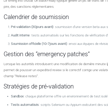
Le timing est crucial. Un Black Friday typique génère un pic de trafic de
pire, des sanctions réglementaires.
Calendrier de soumission
Pré‑validation (30 jours avant)
: soumission d’une version beta aux s
Audit interne
: tests automatisés sur les fonctions de vérification d
Soumission officielle (10‑7 jours avant)
: envoi aux équipes de révis
Gestion des “emergency patches”
Lorsque les autorités introduisent une modification de dernière minute (p
permet de pousser un expedited review si le correctif corrige une violatio
champ “Release notes”.
Stratégies de pré‑validation
Sandbox
: chaque plateforme offre un environnement de test isolé 
Tests automatisés
: scripts Selenium ou Appium exécutent des scén