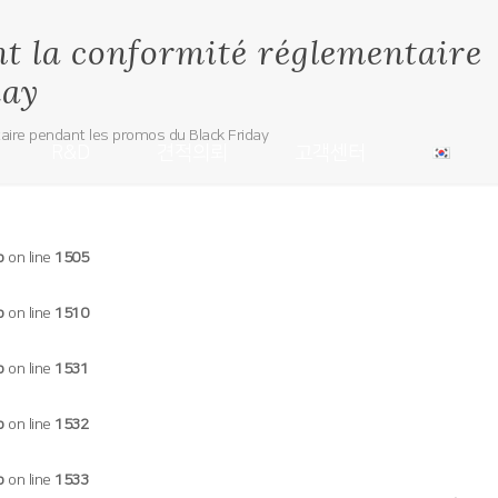
nt la conformité réglementaire
day
aire pendant les promos du Black Friday
R&D
견적의뢰
고객센터
p
on line
1505
p
on line
1510
p
on line
1531
p
on line
1532
p
on line
1533