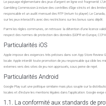
Le paysage réglementaire des jeux d’argent en ligne est fragmenté. L’Un
Gambling Commission à inclure des contrôles d’âge stricts et des limite
responsable et un audit mensuel des RTP (return to player). Le Canada, à 
sur les jeux interactifs avec des restrictions sur les bonus sans dépôt.
Parmi les règles communes, on retrouve : la détention d’une licence valide, 
respect des normes de protection des données (GDPR en Europe, CCPA e
Particularités iOS
Apple impose des exigences très précises dans son App Store Review Guide
locale. Apple interdit toute promotion de jeu responsable qui cible les m
externes vers des sites de jeu non approuvés, sous peine de rejet.
Particularités Android
Google Play suit une politique similaire mais plus souple sur la distribut
locales et d’inclure les mentions légales dans l’application. Google exi
1.1. La conformité aux standards de pr