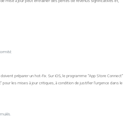
 de mise à jour peut entraîner des pertes de revenus significatives et,
ormité.
es doivent préparer un hot‑fix. Sur iOS, le programme “App Store Connect”
pour les mises à jour critiques, à condition de justifier l’urgence dans le
imulés.