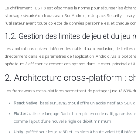
Le chiffrement TLS 1.3 est désormais la norme pour sécuriser les échang
stockage sécurisé du trousseau. Sur Android, le Jetpack Security Library
l’utilisateur avant toute collecte de données personnelles, et chaque c
1.2. Gestion des limites de jeu et du jeu
Les applications doivent intégrer des outils d’auto‑exclusion, de limit
directement dans les paramètres de l’application. Android, via la bibliot
opérateurs à afficher clairement ces options dans le menu principal et à
2. Architecture cross‑platform : c
Les frameworks cross‑platform permettent de partager jusqu’à 80 % du co
React Native
: basé sur JavaScript, il offre un accès natif aux SD
Flutter
: utilise le langage Dart et compile en code natif, garanti
comme l’ajout d’une nouvelle règle de dépôt minimum.
Unity
: préféré pour les jeux 3D et les slots à haute volatilité. Il in