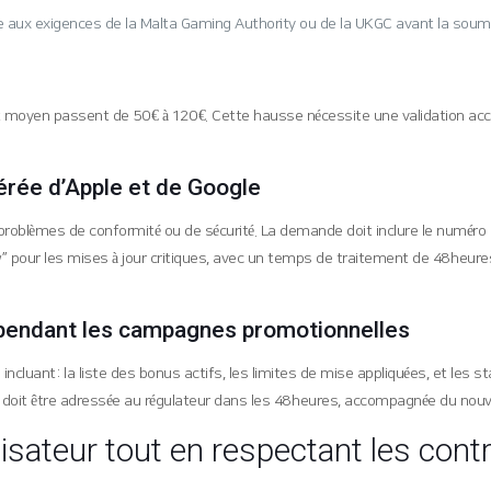
ode aux exigences de la Malta Gaming Authority ou de la UKGC avant la soum
oyen passent de 50 € à 120 €. Cette hausse nécessite une validation accéléré
lérée d’Apple et de Google
oblèmes de conformité ou de sécurité. La demande doit inclure le numéro de t
 pour les mises à jour critiques, avec un temps de traitement de 48 heures,
u pendant les campagnes promotionnelles
luant : la liste des bonus actifs, les limites de mise appliquées, et les st
t doit être adressée au régulateur dans les 48 heures, accompagnée du nouv
lisateur tout en respectant les cont