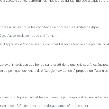
 150 % à 200 % sur les plateformes mobiles, ce qui signifie que chaque retard
tores avec les nouvelles conditions de bonus et les limites de dépôt.
’âge, d’auto‑exclusion et de chiffrement.
ion d’Apple et de Google, avec la documentation de licence et le plan de conf
ar ex., l’interdiction des bonus sans dépôt dans une juridiction), les équip
n de politique. Sur Android, le “Google Play Console” propose un “fast track” 
où les flux de paiement et les contrôles de jeu responsable peuvent être s
arios de dépôt, de retrait et de désactivation d’auto‑exclusion.