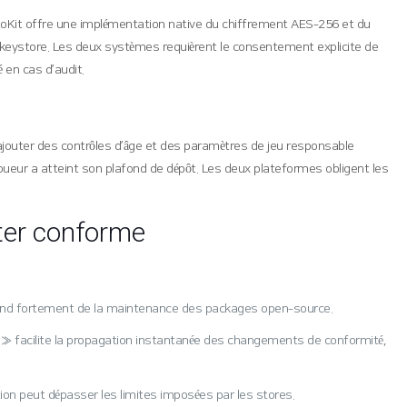
yptoKit offre une implémentation native du chiffrement AES‑256 et du
ed keystore. Les deux systèmes requièrent le consentement explicite de
 en cas d’audit.
’ajouter des contrôles d’âge et des paramètres de jeu responsable
 joueur a atteint son plafond de dépôt. Les deux plateformes obligent les
ster conforme
 dépend fortement de la maintenance des packages open‑source.
se » facilite la propagation instantanée des changements de conformité,
ication peut dépasser les limites imposées par les stores.