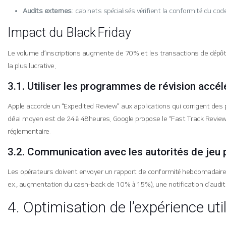
Audits externes
: cabinets spécialisés vérifient la conformité du c
Impact du Black Friday
Le volume d’inscriptions augmente de 70 % et les transactions de dépôt m
la plus lucrative.
3.1. Utiliser les programmes de révision accé
Apple accorde un “Expedited Review” aux applications qui corrigent des pr
délai moyen est de 24 à 48 heures. Google propose le “Fast Track Review”
réglementaire.
3.2. Communication avec les autorités de je
Les opérateurs doivent envoyer un rapport de conformité hebdomadaire inc
ex., augmentation du cash‑back de 10 % à 15 %), une notification d’audi
4. Optimisation de l’expérience uti