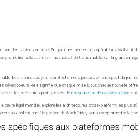
 pour les casinos en ligne. En quelques heures, les opérateurs rivalisent d
ie promotionnelle attire un flux massif de trafic mobile, car la grande maj
nable. Les licences de jeu, la protection des joueurs et le respect du jeu r
 les développeurs, cela signifie que chaque mise à jour, chaque nouvelle offr
cales et les meilleures pratiques est le
nouveau site de casino en ligne
, qu
e le cadre légal mondial, explore les architectures cross‑platform les plus
arer vos applications à la période du Black Friday sans compromettre la con
es spécifiques aux plateformes mob