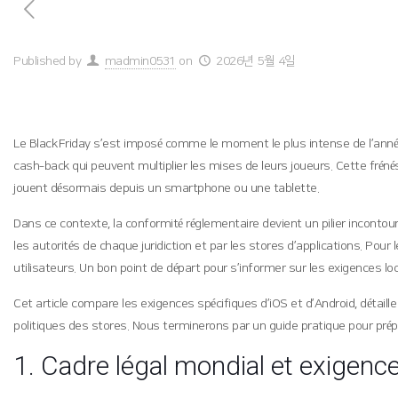
Published by
madmin0531
on
2026년 5월 4일
Le Black Friday s’est imposé comme le moment le plus intense de l’année
cash‑back qui peuvent multiplier les mises de leurs joueurs. Cette frénés
jouent désormais depuis un smartphone ou une tablette.
Dans ce contexte, la conformité réglementaire devient un pilier incontour
les autorités de chaque juridiction et par les stores d’applications. Pour
utilisateurs. Un bon point de départ pour s’informer sur les exigences lo
Cet article compare les exigences spécifiques d’iOS et d’Android, détaill
politiques des stores. Nous terminerons par un guide pratique pour prép
1. Cadre légal mondial et exigenc