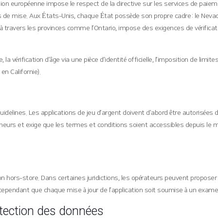
ion européenne impose le respect de la directive sur les services de paiem
s de mise. Aux États‑Unis, chaque État possède son propre cadre : le Neva
travers les provinces comme l’Ontario, impose des exigences de vérification 
la vérification d’âge via une pièce d’identité officielle, l’imposition de limit
n Californie).
lines. Les applications de jeu d’argent doivent d’abord être autorisées da
ineurs et exige que les termes et conditions soient accessibles depuis le me
ion hors‑store. Dans certaines juridictions, les opérateurs peuvent proposer
ge cependant que chaque mise à jour de l’application soit soumise à un exame
otection des données