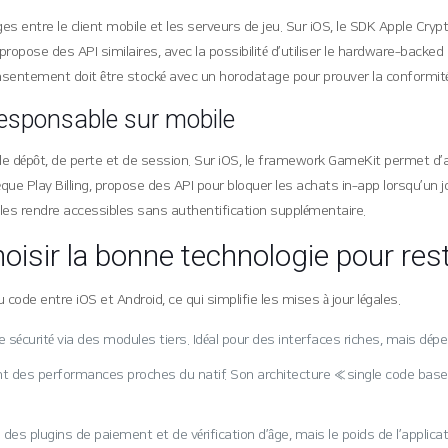
es entre le client mobile et les serveurs de jeu. Sur iOS, le SDK Apple Cr
 propose des API similaires, avec la possibilité d’utiliser le hardware‑back
onsentement doit être stocké avec un horodatage pour prouver la conformité
 responsable sur mobile
es de dépôt, de perte et de session. Sur iOS, le framework GameKit permet d
hèque Play Billing, propose des API pour bloquer les achats in‑app lorsqu’un
 les rendre accessibles sans authentification supplémentaire.
hoisir la bonne technologie pour re
de entre iOS et Android, ce qui simplifie les mises à jour légales.
K de sécurité via des modules tiers. Idéal pour des interfaces riches, mais
ssant des performances proches du natif. Son architecture « single code ba
tègre des plugins de paiement et de vérification d’âge, mais le poids de l’appl