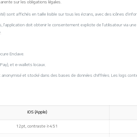
arente sur les obligations légales.
lité) sont affichés en taille lisible sur tous les écrans, avec des icônes d’in
 l’application doit obtenir le consentement explicite de l’utilisateur via u
.
ecure Enclave.
Pay), et e‑wallets locaux.
est anonymisé et stocké dans des bases de données chiffrées. Les logs c
iOS (Apple)
12 pt, contraste ≥ 4.5:1