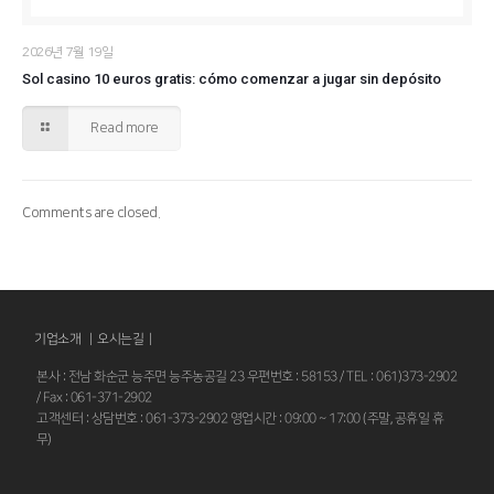
2026년 7월 19일
Sol casino 10 euros gratis: cómo comenzar a jugar sin depósito
Read more
Comments are closed.
기업소개 |
오시는길
|
본사 : 전남 화순군 능주면 능주농공길 23 우편번호 : 58153 / TEL : 061)373-2902
/ Fax : 061-371-2902
고객센터 : 상담번호 : 061-373-2902 영업시간 : 09:00 ~ 17:00 (주말, 공휴일 휴
무)