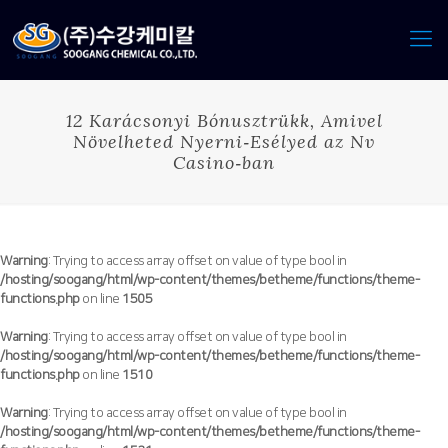
12 Karácsonyi Bónusztrükk, Amivel
Növelheted Nyerni‑Esélyed az Nv
Casino‑ban
Warning
: Trying to access array offset on value of type bool in
/hosting/soogang/html/wp-content/themes/betheme/functions/theme-
functions.php
on line
1505
Warning
: Trying to access array offset on value of type bool in
/hosting/soogang/html/wp-content/themes/betheme/functions/theme-
functions.php
on line
1510
Warning
: Trying to access array offset on value of type bool in
/hosting/soogang/html/wp-content/themes/betheme/functions/theme-