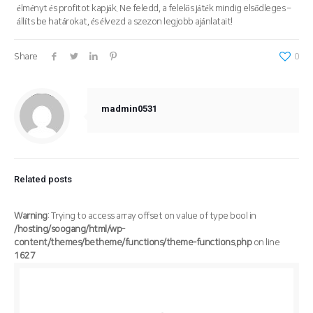
élményt és profitot kapják. Ne feledd, a felelős játék mindig elsődleges –
állíts be határokat, és élvezd a szezon legjobb ajánlatait!
Share
0
Warning
: Trying to access array offset on value of type null in
/hosting/soogang/html/wp-content/themes/betheme/includes/content-single.php
on line
286
madmin0531
Related posts
Warning
: Trying to access array offset on value of type bool in
/hosting/soogang/html/wp-
content/themes/betheme/functions/theme-functions.php
on line
1627
/hosting/soogang/html/wp-content/themes/betheme/functions/theme-functions.php
Warning
: Trying to access array offset on value of type bool in
1627
on line