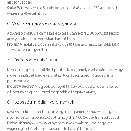
alacsonyabbak.
Quick Win:
Használd a Bitcoin befizetést, és élvezd a 10 % alacsonyabb
wagering követelményt.
6. Mobilalkalmazás exkluzív ajánlata
Az Android és iOS alkalmazás letöltése után extra 20 € bónuszt kapsz,
amely csak a mobil verzióban használható.
Pro Tip:
A mobil verzióban a játékok betöltése gyorsabb, így több köröt
tudsz játszani egy órában.
7. Hűségpontok átváltása
Minden megjátszott játékért pontot kapsz, amelyeket a bónuszra vagy
ingyenes pörgetésekre válthatsz. A karácsonyi promóciók során a
pontszorzó 2‑esre nő.
Industry Secret:
A legjobb pontgyűjtő játékok a klasszikus 5‑rekellyel
ellátott nyerőgépek, mivel magasabb a forgatási arány.
8. Közösségi média nyeremények
Kövess minket a Facebookon vagy Instagramon, és havonta egyszer
nyerhetsz extra bónuszkódot, amely akár 100 €-os extra kreditet ad.
Did You Know?
A közösségi nyeremények gyakran járnak egy „no
wagering” feltétellel, azaz azonnal felhasználhatóak.