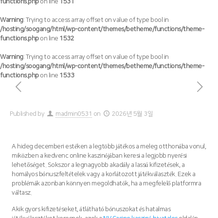
functions.php
on line
1531
Warning
: Trying to access array offset on value of type bool in
/hosting/soogang/html/wp-content/themes/betheme/functions/theme-
functions.php
on line
1532
Warning
: Trying to access array offset on value of type bool in
/hosting/soogang/html/wp-content/themes/betheme/functions/theme-
functions.php
on line
1533
Published by
madmin0531
on
2026년 5월 3일
A hideg decemberi estéken a legtöbb játékos a meleg otthonába vonul,
miközben a kedvenc online kaszinójában keresi a legjobb nyerési
lehetőséget. Sokszor a legnagyobb akadály a lassú kifizetések, a
homályos bónuszfeltételek vagy a korlátozott játékválaszték. Ezek a
problémák azonban könnyen megoldhatók, ha a megfelelő platformra
váltasz.
Akik gyors kifizetéseket, átlátható bónuszokat és hatalmas