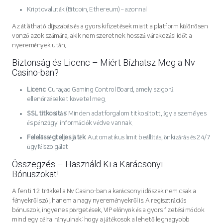
Kriptovaluták (Bitcoin, Ethereum) – azonnal
Az átlátható díjszabás és a gyors kifizetések miatt a platform különösen
vonzó azok számára, akik nem szeretnek hosszú várakozási időt a
nyeremények után.
Biztonság és Licenc – Miért Bízhatsz Meg a Nv
Casino-ban?
Licenc
: Curaçao Gaming Control Board, amely szigorú
ellenőrzéseket követel meg.
SSL titkosítás
: Minden adatforgalom titkosított, így a személyes
és pénzügyi információk védve vannak.
Felelősségteljes játék
: Automatikus limit beállítás, önkizárás és 24/7
ügyfélszolgálat.
Összegzés – Használd Ki a Karácsonyi
Bónuszokat!
A fenti 12 trükkel a Nv Casino-ban a karácsonyi időszak nem csak a
fényekről szól, hanem a nagy nyereményekről is. A regisztrációs
bónuszok, ingyenes pörgetések, VIP előnyök és a gyors fizetési módok
mind egy célra irányulnak: hogy a játékosok a lehető legnagyobb