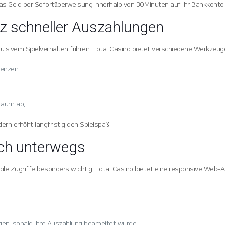
das Geld per Sofortüberweisung innerhalb von 30 Minuten auf Ihr Bankkonto 
tz schneller Auszahlungen
pulsivem Spielverhalten führen. Total Casino bietet verschiedene Werkzeuge
renzen.
traum ab.
rn erhöht langfristig den Spielspaß.
ch unterwegs
e Zugriffe besonders wichtig. Total Casino bietet eine responsive Web‑App,
gen, sobald Ihre Auszahlung bearbeitet wurde.