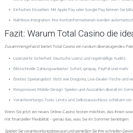
Einfaches Einzahlen: Mit Apple Pay oder Google Pay können Sie blitz
Nahtlose Integration: Ihre Kontoinformationen werden automatisch 
Fazit: Warum Total Casino die id
Zusammengefasst bietet Total Casino ein rundum überzeugendes Paket f
Lizenzierte Sicherheit: Deutsche Lizenz und regelmäßige Audits.
Blitzschnelle Zahlungsanbieter: Sofort, giropay, PayPal und mehr.
Breites Spielangebot: Slots wie Dragonia, Live‑Dealer‑Tische und 
Responsives Mobile‑Design: Spielen und Auszahlen überall im Som
Verantwortungs‑Tools: Limits und Selbstausschluss schützen vor
Wenn Sie jetzt ein neues Online‑Casino testen möchten, das Ihnen sowo
mit finanzieller Flexibilität – genau das, was Sie im Sommer benötigen.
Spielen Sie verantwortungsbewusst und genießen Sie Ihre schnellen Gewi