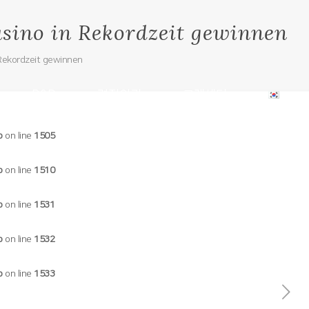
asino in Rekordzeit gewinnen
 Rekordzeit gewinnen
R&D
견적의뢰
고객센터
p
on line
1505
p
on line
1510
p
on line
1531
p
on line
1532
p
on line
1533