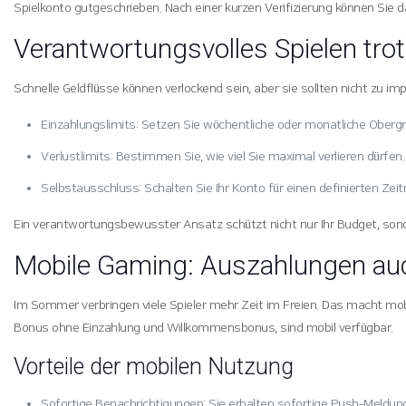
Spielkonto gutgeschrieben. Nach einer kurzen Verifizierung können Sie 
Verantwortungsvolles Spielen tro
Schnelle Geldflüsse können verlockend sein, aber sie sollten nicht zu im
Einzahlungslimits: Setzen Sie wöchentliche oder monatliche Oberg
Verlustlimits: Bestimmen Sie, wie viel Sie maximal verlieren dürfen.
Selbstausschluss: Schalten Sie Ihr Konto für einen definierten Zei
Ein verantwortungsbewusster Ansatz schützt nicht nur Ihr Budget, sonde
Mobile Gaming: Auszahlungen au
Im Sommer verbringen viele Spieler mehr Zeit im Freien. Das macht mobil
Bonus ohne Einzahlung und Willkommensbonus, sind mobil verfügbar.
Vorteile der mobilen Nutzung
Sofortige Benachrichtigungen: Sie erhalten sofortige Push‑Meldun