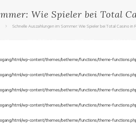
mmer: Wie Spieler bei Total C
Schnelle Auszahlungen im Sommer: Wie Spieler bei Total Casino in
소개
제조공정소개
제품소개
원단소개
oogang/html/wp-content/themes/betheme/functions/theme-functions.ph
oogang/html/wp-content/themes/betheme/functions/theme-functions.ph
oogang/html/wp-content/themes/betheme/functions/theme-functions.ph
oogang/html/wp-content/themes/betheme/functions/theme-functions.ph
oogang/html/wp-content/themes/betheme/functions/theme-functions.ph