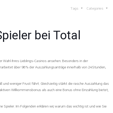
Tags
Categories
ieler bei Total
er Wahl ihres Lieblings‑Casinos ansehen. Besonders in der
verarbeitet über 98 % der Auszahlungsanträge innerhalb von 24 Stunden,
ß und weniger Frust führt. Gleichzeitig stärkt die rasche Auszahlung das
traktiven Willkommensbonus als auch eine Bonus ohne Einzahlung bietet,
 Spieler. Im Folgenden erklären wir, warum das wichtig ist und wie Sie