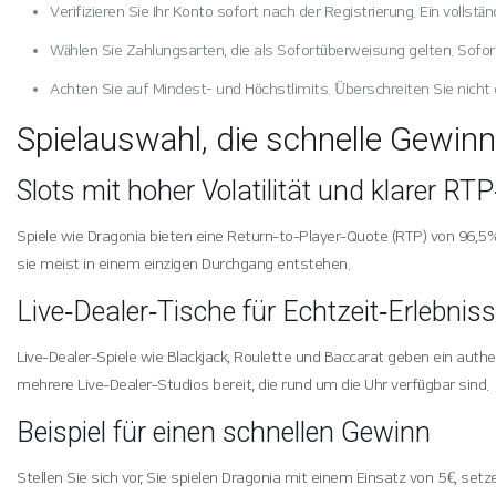
Verifizieren Sie Ihr Konto sofort nach der Registrierung. Ein vollstä
Wählen Sie Zahlungsarten, die als Sofortüberweisung gelten. Sofor
Achten Sie auf Mindest- und Höchstlimits. Überschreiten Sie nicht
Spielauswahl, die schnelle Gewin
Slots mit hoher Volatilität und klarer R
Spiele wie Dragonia bieten eine Return‑to‑Player‑Quote (RTP) von 96,5 %
sie meist in einem einzigen Durchgang entstehen.
Live‑Dealer‑Tische für Echtzeit‑Erlebnis
Live‑Dealer‑Spiele wie Blackjack, Roulette und Baccarat geben ein authe
mehrere Live‑Dealer‑Studios bereit, die rund um die Uhr verfügbar sind.
Beispiel für einen schnellen Gewinn
Stellen Sie sich vor, Sie spielen Dragonia mit einem Einsatz von 5 €, set