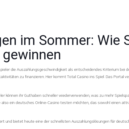
en im Sommer: Wie Sp
t gewinnen
Spieler die Auszahlungsgeschwindigkeit als entscheidendes Kriterium bei d
taktivitäten zu finanzieren. Hier kommt Total Casino ins Spiel: Das Portal 
Spieler können ihr Guthaben schneller wiederverwenden, was zu mehr Spielspa
Sie also ein deutsches Online‑Casino testen möchten, das sowohl einen at
.
rt und bietet heute eine der schnellsten Auszahlungslösungen für deutsche