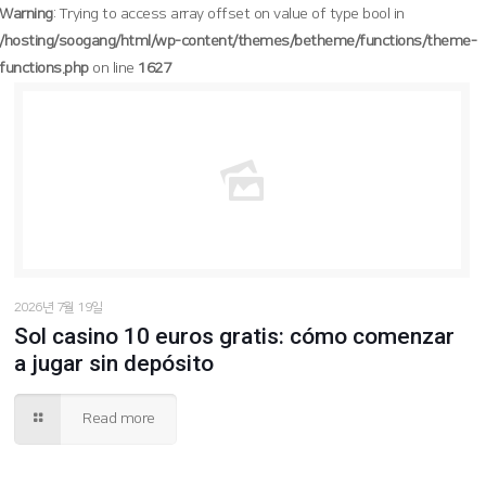
Warning
: Trying to access array offset on value of type bool in
/hosting/soogang/html/wp-content/themes/betheme/functions/theme-
functions.php
on line
1627
/hosting/soogang/html/wp-content/themes/betheme/functions/theme-functions.php
Warning
: Trying to access array offset on value of type bool in
1627
on line
2026년 7월 19일
Sol casino 10 euros gratis: cómo comenzar
a jugar sin depósito
Read more