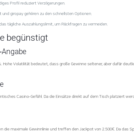
ndiges Profil reduziert Verzögerungen.
t und giropay gehören zu den schnellsten Optionen.
 das tägliche Auszahlungslimit, um Rückfragen zu vermeiden.
ne begünstigt
TP‑Angabe
. Hohe Volatilität bedeutet, dass große Gewinne seltener, aber dafür deutli
se
ntisches Casino‑Gefühl. Da die Einsätze direkt auf dem Tisch platziert wer
zen die maximale Gewinnlinie und treffen den Jackpot von 2.500 €. Da das Sp