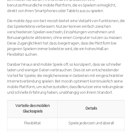
benutzerfreundliche mobile Plattform, die es Spielern ermöglicht,
direkt von ihren Smartphones oder Tablets aus zu spielen.
Die mobile App von bet moosh bietet eine Vielzahl von Funktionen, die
das Spielerlebnis verbessern. Nutzer können einfach zwischen
verschiedenen Spielen wechseln, Einzahlungen vornehmen und
Bonusangebote aktivieren, ohne einen Computer nutzen zu müssen.
Diese Zugänglichkeit hat dazu beigetragen, dass die Plattform bei
jüngeren Spielern immer beliebter wird, die ein hohes Maß an
Flexibilität suchen.
Darüber hinaus sind mobile Spiele oft so konzipiert, dass sie schneller
laden und weniger Daten verbrauchen. Dies ist ein entscheidender
Vorteil für Spieler, die möglicherweise in Gebieten mit eingeschränkter
Internetverbindung spielen. Bet moosh optimiert kontinuierlich seine
mobile Plattform, um sicherzustellen, dass Benutzer eine reibungslose
und schnelle Erfahrung haben, unabhängig von ihrem Standort.
Vorteile des mobilen
Details
Glücksspiels
Flexibilität
Spiele jederzeit und überall