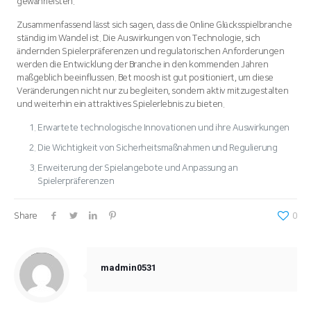
gewährleisten.
Zusammenfassend lässt sich sagen, dass die Online Glücksspielbranche
ständig im Wandel ist. Die Auswirkungen von Technologie, sich
ändernden Spielerpräferenzen und regulatorischen Anforderungen
werden die Entwicklung der Branche in den kommenden Jahren
maßgeblich beeinflussen. Bet moosh ist gut positioniert, um diese
Veränderungen nicht nur zu begleiten, sondern aktiv mitzugestalten
und weiterhin ein attraktives Spielerlebnis zu bieten.
Erwartete technologische Innovationen und ihre Auswirkungen
Die Wichtigkeit von Sicherheitsmaßnahmen und Regulierung
Erweiterung der Spielangebote und Anpassung an
Spielerpräferenzen
Share
0
Warning
: Trying to access array offset on value of type null in
/hosting/soogang/html/wp-content/themes/betheme/includes/content-single.php
on line
286
madmin0531