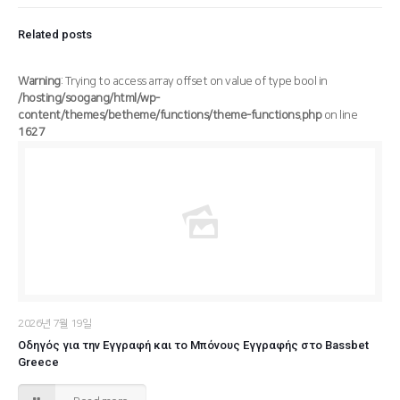
Related posts
Warning
: Trying to access array offset on value of type bool in
/hosting/soogang/html/wp-
content/themes/betheme/functions/theme-functions.php
on line
1627
/hosting/soogang/html/wp-content/themes/betheme/functions/theme-functions.php
Warning
: Trying to access array offset on value of type bool in
1627
on line
2026년 7월 19일
Οδηγός για την Εγγραφή και το Μπόνους Εγγραφής στο Bassbet
Greece