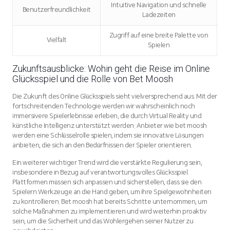
Intuitive Navigation und schnelle
Benutzerfreundlichkeit
Ladezeiten
Zugriff auf eine breite Palette von
Vielfalt
Spielen
Zukunftsausblicke: Wohin geht die Reise im Online
Glücksspiel und die Rolle von Bet Moosh
Die Zukunft des Online Glücksspiels sieht vielversprechend aus. Mit der
fortschreitenden Technologie werden wir wahrscheinlich noch
immersivere Spielerlebnisse erleben, die durch Virtual Reality und
künstliche Intelligenz unterstützt werden. Anbieter wie bet moosh
werden eine Schlüsselrolle spielen, indem sie innovative Lösungen
anbieten, die sich an den Bedürfnissen der Spieler orientieren.
Ein weiterer wichtiger Trend wird die verstärkte Regulierung sein,
insbesondere in Bezug auf verantwortungsvolles Glücksspiel.
Plattformen müssen sich anpassen und sicherstellen, dass sie den
Spielern Werkzeuge an die Hand geben, um ihre Spielgewohnheiten
zu kontrollieren. Bet moosh hat bereits Schritte unternommen, um
solche Maßnahmen zu implementieren und wird weiterhin proaktiv
sein, um die Sicherheit und das Wohlergehen seiner Nutzer zu