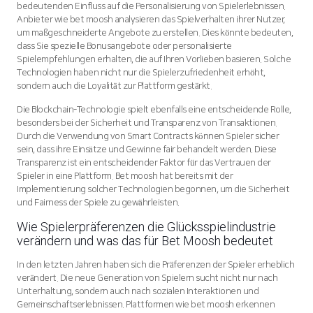
bedeutenden Einfluss auf die Personalisierung von Spielerlebnissen.
Anbieter wie bet moosh analysieren das Spielverhalten ihrer Nutzer,
um maßgeschneiderte Angebote zu erstellen. Dies könnte bedeuten,
dass Sie spezielle Bonusangebote oder personalisierte
Spielempfehlungen erhalten, die auf Ihren Vorlieben basieren. Solche
Technologien haben nicht nur die Spielerzufriedenheit erhöht,
sondern auch die Loyalität zur Plattform gestärkt.
Die Blockchain-Technologie spielt ebenfalls eine entscheidende Rolle,
besonders bei der Sicherheit und Transparenz von Transaktionen.
Durch die Verwendung von Smart Contracts können Spieler sicher
sein, dass ihre Einsätze und Gewinne fair behandelt werden. Diese
Transparenz ist ein entscheidender Faktor für das Vertrauen der
Spieler in eine Plattform. Bet moosh hat bereits mit der
Implementierung solcher Technologien begonnen, um die Sicherheit
und Fairness der Spiele zu gewährleisten.
Wie Spielerpräferenzen die Glücksspielindustrie
verändern und was das für Bet Moosh bedeutet
In den letzten Jahren haben sich die Präferenzen der Spieler erheblich
verändert. Die neue Generation von Spielern sucht nicht nur nach
Unterhaltung, sondern auch nach sozialen Interaktionen und
Gemeinschaftserlebnissen. Plattformen wie bet moosh erkennen