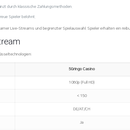
gänzt durch klassische Zahlungsmethoden.
treue Spieler belohnt.
amer Live‑Streams und begrenzter Spielauswahl. Spieler erhalten ein reib
Stream
üsseltechnologien:
5Gringo Casino
1080p (Full HD)
< 150
DE/AT/CH
Ja