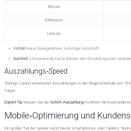
Bitcoin
Ethereum
Litecoin
Vorteil:
Keine Bankgebühren, sofortige Gutschrift.
Nachteil:
Schwankende Kurse können den Einzahlungswert verände
Auszahlungs‑Speed
5Gringo Casino verarbeitet Auszahlungen in der Regel innerhalb von 15 
Tagen.
Expert Tip:
Nutzen Sie die
Sofort‑Auszahlung
‑Funktion für Kryptowährun
Mobile‑Optimierung und Kundens
Ein großer Teil der Spieler nutzt heute Smartphones oder Tablets. 5Grin