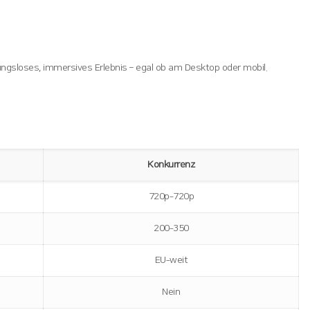
ungsloses, immersives Erlebnis – egal ob am Desktop oder mobil.
Konkurrenz
720p‑720p
200‑350
EU‑weit
Nein