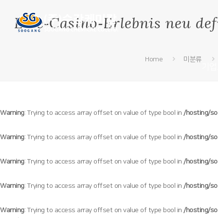
Live‑Casino‑Erlebnis neu de
Home
미분류
기업
Warning
: Trying to access array offset on value of type bool in
/hosting/s
Warning
: Trying to access array offset on value of type bool in
/hosting/s
Warning
: Trying to access array offset on value of type bool in
/hosting/s
Warning
: Trying to access array offset on value of type bool in
/hosting/s
Warning
: Trying to access array offset on value of type bool in
/hosting/s