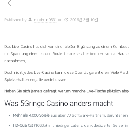
Published by
madmin0531
on
2026년 3월 10일
Das Live‑Casino hat sich von einer bloßen Ergänzung zu einem Kernbesta
die Spannung eines echten Roulettespiels – aber bequem von zu Hause au
nachahmen.
Doch nicht jedes Live‑Casino kann diese Qualität garantieren. Viele Pl
Spielverhalten negativ beeinflussen.
Haben Sie sich jemals gefragt, warum manche Live‑Tische plötzlich abg
Was 5Gringo Casino anders macht
Mehr als 4.000 Spiele
aus über 73 Software‑Partnern, darunter ein 
HD‑Qualität
(1080p) mit niedriger Latenz, dank dedizierter Server in