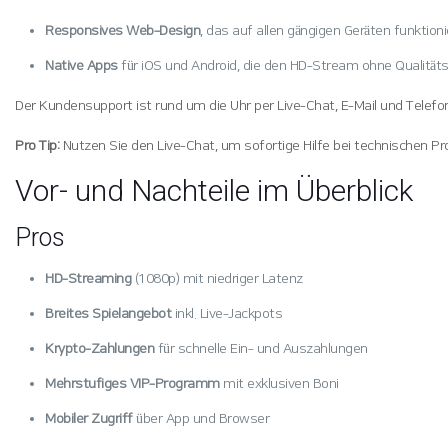
Responsives Web‑Design
, das auf allen gängigen Geräten funktioni
Native Apps
für iOS und Android, die den HD‑Stream ohne Qualitätsv
Der Kundensupport ist rund um die Uhr per Live‑Chat, E‑Mail und Telefon 
Pro Tip:
Nutzen Sie den Live‑Chat, um sofortige Hilfe bei technischen P
Vor- und Nachteile im Überblick
Pros
HD‑Streaming
(1080p) mit niedriger Latenz
Breites Spielangebot
inkl. Live‑Jackpots
Krypto‑Zahlungen
für schnelle Ein‑ und Auszahlungen
Mehrstufiges VIP‑Programm
mit exklusiven Boni
Mobiler Zugriff
über App und Browser