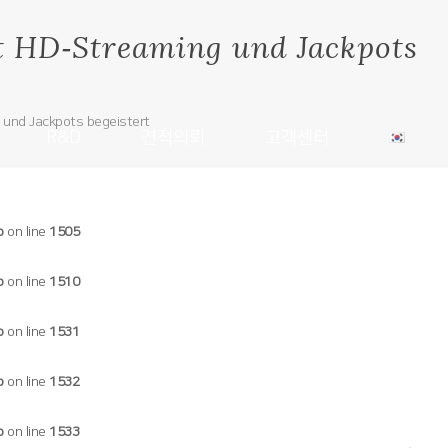
it HD‑Streaming und Jackpots
g und Jackpots begeistert
R&D
견적의뢰
고객센터
p
on line
1505
p
on line
1510
p
on line
1531
p
on line
1532
p
on line
1533