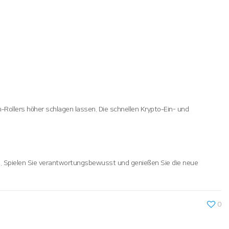
‑Rollers höher schlagen lassen. Die schnellen Krypto‑Ein- und
l
. Spielen Sie verantwortungsbewusst und genießen Sie die neue
0