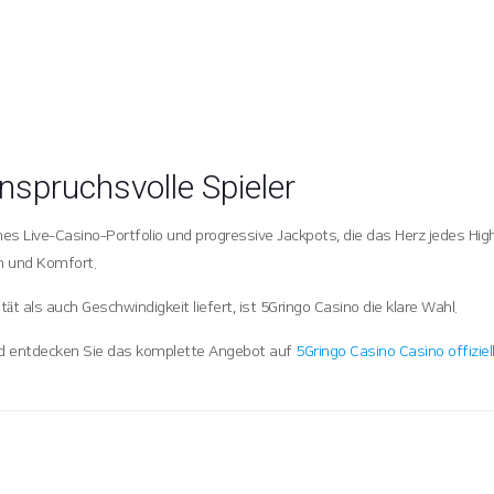
anspruchsvolle Spieler
s Live‑Casino‑Portfolio und progressive Jackpots, die das Herz jedes High
n und Komfort.
t als auch Geschwindigkeit liefert, ist 5Gringo Casino die klare Wahl.
und entdecken Sie das komplette Angebot auf
5Gringo Casino Casino offiziel