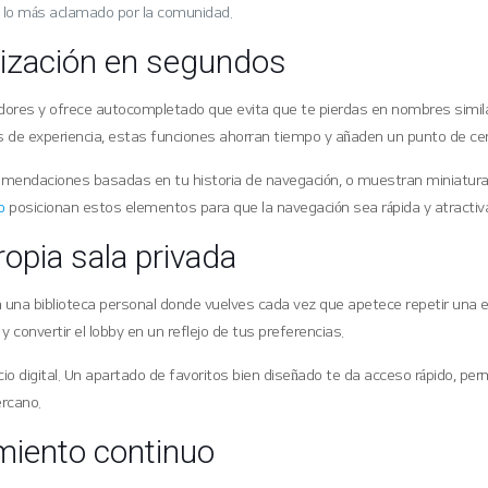
o lo más aclamado por la comunidad.
lización en segundos
edores y ofrece autocompletado que evita que te pierdas en nombres simil
os de experiencia, estas funciones ahorran tiempo y añaden un punto de cer
omendaciones basadas en tu historia de navegación, o muestran miniaturas 
o
posicionan estos elementos para que la navegación sea rápida y atractiv
ropia sala privada
crea una biblioteca personal donde vuelves cada vez que apetece repetir una
convertir el lobby en un reflejo de tus preferencias.
 digital. Un apartado de favoritos bien diseñado te da acceso rápido, per
ercano.
imiento continuo