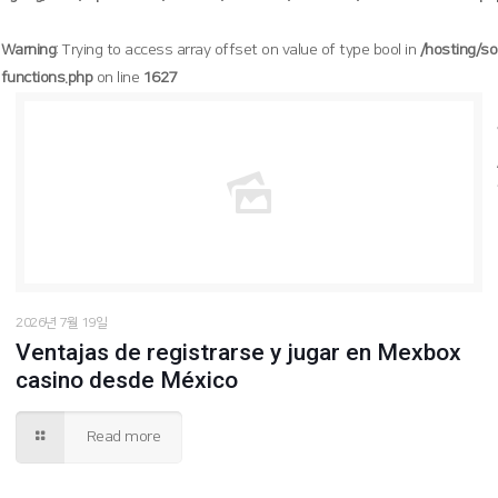
Warning
: Trying to access array offset on value of type bool in
/hosting/s
functions.php
on line
1627
/hosting/soogang/html/wp-content/themes/betheme/functions/theme-functions.php
Warning
: Trying to access array offset on value of type bool in
1627
on line
2026년 7월 19일
Ventajas de registrarse y jugar en Mexbox
casino desde México
Read more