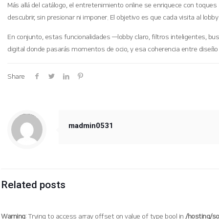
Más allá del catálogo, el entretenimiento online se enriquece con toqu
descubrir, sin presionar ni imponer. El objetivo es que cada visita al lob
En conjunto, estas funcionalidades —lobby claro, filtros inteligentes, bu
digital donde pasarás momentos de ocio, y esa coherencia entre diseñ
Share
Warning
: Trying to access array offset on value of type null in
/hosting/soogang/html/wp-content/themes/betheme/includes/content-single.php
on line
286
madmin0531
Related posts
Warning
: Trying to access array offset on value of type bool in
/hosting/s