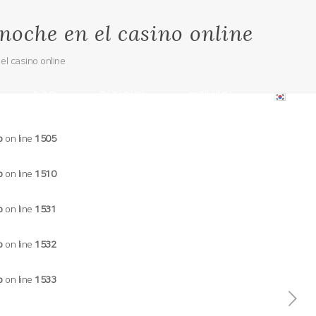
 noche en el casino online
 el casino online
R&D
견적의뢰
고객센터
p
on line
1505
p
on line
1510
p
on line
1531
p
on line
1532
p
on line
1533