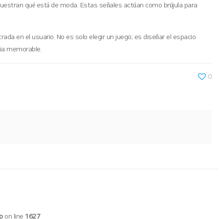
 muestran qué está de moda. Estas señales actúan como brújula para
rada en el usuario. No es solo elegir un juego; es diseñar el espacio
cia memorable.
0
p
on line
1627