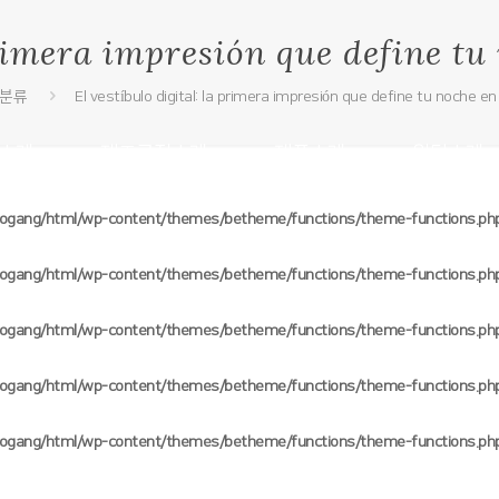
primera impresión que define tu
분류
El vestíbulo digital: la primera impresión que define tu noche en
소개
제조공정소개
제품소개
원단소개
oogang/html/wp-content/themes/betheme/functions/theme-functions.ph
oogang/html/wp-content/themes/betheme/functions/theme-functions.ph
oogang/html/wp-content/themes/betheme/functions/theme-functions.ph
oogang/html/wp-content/themes/betheme/functions/theme-functions.ph
oogang/html/wp-content/themes/betheme/functions/theme-functions.ph