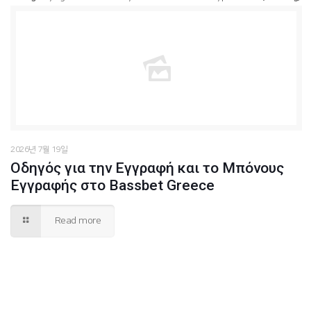
/hosting/soogang/html/wp-content/themes/betheme/functions/theme-functions.php
Warning
: Trying to access array offset on value of type bool in
1627
on line
2026년 7월 19일
Οδηγός για την Εγγραφή και το Μπόνους
Εγγραφής στο Bassbet Greece
Read more