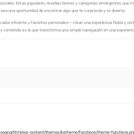
es sociales: listas populares, reseñas breves y categorías emergentes que
by sea una oportunidad de encontrar algo que te sorprenda y te divierta.
scador eficiente y favoritos personales— crean una experiencia fluida y cent
o y contenido es la que transforma una simple navegación en una experien
oogang/html/wp-content/themes/betheme/functions/theme-functions.ph