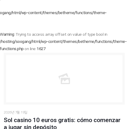
oogang/html/wp-content/themes/betheme/functions/theme-
Warning
: Trying to access array offset on value of type bool in
/hosting/soogang/html/wp-content/themes/betheme/functions/theme-
functions.php
on line
1627
/hosting/soogang/html/wp-content/themes/betheme/functions/theme-functions.php
Warning
: Trying to access array offset on value of type bool in
1627
on line
2026년 7월 19일
Sol casino 10 euros gratis: cómo comenzar
a jugar sin depósito