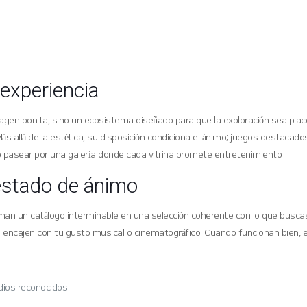
 experiencia
imagen bonita, sino un ecosistema diseñado para que la exploración sea plac
llá de la estética, su disposición condiciona el ánimo; juegos destacados
 pasear por una galería donde cada vitrina promete entretenimiento.
 estado de ánimo
an un catálogo interminable en una selección coherente con lo que buscas.
encajen con tu gusto musical o cinematográfico. Cuando funcionan bien, ev
dios reconocidos.