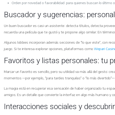
Orden por novedad o favorabilidad: para quienes buscan lo último 
Buscador y sugerencias: persona
Un buen buscador es casi un asistente: detecta títulos, detecta prove
recuerda una película que te gustó y te propone algo similar. En términ
Algunos lobbies incorporan además secciones de “lo que viste”, con rec
juego. Si te interesa explorar opciones, plataformas como
Wepari Casin
Favoritos y listas personales: tu p
Marcar un favorito es sencillo, pero su utilidad va más allá del gesto: 
momentos —por ejemplo, “para tardes tranquilas” o “lo más divertido”— y 
La magia está en recuperar esa sensación de haber organizado tu espacio
amigos. Es un detalle que convierte la interfaz en algo más humano y c
Interacciones sociales y descubr