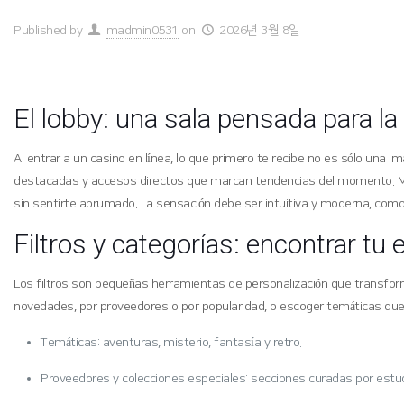
Published by
madmin0531
on
2026년 3월 8일
El lobby: una sala pensada para la
Al entrar a un casino en línea, lo que primero te recibe no es sólo una 
destacadas y accesos directos que marcan tendencias del momento. Más a
sin sentirte abrumado. La sensación debe ser intuitiva y moderna, como
Filtros y categorías: encontrar tu
Los filtros son pequeñas herramientas de personalización que transform
novedades, por proveedores o por popularidad, o escoger temáticas que 
Temáticas: aventuras, misterio, fantasía y retro.
Proveedores y colecciones especiales: secciones curadas por estu