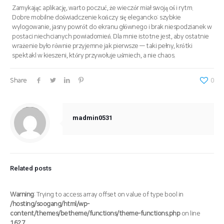
Zamykając aplikację, warto poczuć, że wieczór miał swoją oś i rytm.
Dobre mobilne doświadczenie kończy się elegancko: szybkie
wylogowanie, jasny powrót do ekranu głównego i brak niespodzianek w
postaci niechcianych powiadomień. Dla mnie istotne jest, aby ostatnie
wrażenie było równie przyjemne jak pierwsze — taki pełny, krótki
spektakl w kieszeni, który przywołuje uśmiech, a nie chaos.
Share
0
Warning
: Trying to access array offset on value of type null in
/hosting/soogang/html/wp-content/themes/betheme/includes/content-single.php
on line
286
madmin0531
Related posts
Warning
: Trying to access array offset on value of type bool in
/hosting/soogang/html/wp-
content/themes/betheme/functions/theme-functions.php
on line
1627