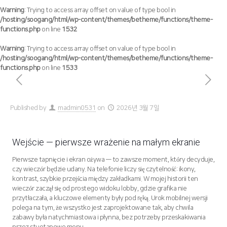
Warning
: Trying to access array offset on value of type bool in
/hosting/soogang/html/wp-content/themes/betheme/functions/theme-
functions.php
on line
1532
Warning
: Trying to access array offset on value of type bool in
/hosting/soogang/html/wp-content/themes/betheme/functions/theme-
functions.php
on line
1533
Published by
madmin0531
on
2026년 3월 7일
Wejście — pierwsze wrażenie na małym ekranie
Pierwsze tapnięcie i ekran ożywa — to zawsze moment, który decyduje,
czy wieczór będzie udany. Na telefonie liczy się czytelność: ikony,
kontrast, szybkie przejścia między zakładkami. W mojej historii ten
wieczór zaczął się od prostego widoku lobby, gdzie grafika nie
przytłaczała, a kluczowe elementy były pod ręką. Urok mobilnej wersji
polega na tym, że wszystko jest zaprojektowane tak, aby chwila
zabawy była natychmiastowa i płynna, bez potrzeby przeskakiwania