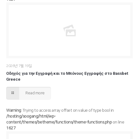
/hosting/soogang/html/wp-content/themes/betheme/functions/theme-functions.php
Warning
: Trying to access array offset on value of type bool in
1627
on line
2026년 7월 19일
Οδηγός για την Εγγραφή και το Μπόνους Εγγραφής στο Bassbet
Greece
Read more
Warning
: Trying to access array offset on value of type bool in
/hosting/soogang/html/wp-
content/themes/betheme/functions/theme-functions.php
on line
1627
/hosting/soogang/html/wp-content/themes/betheme/functions/theme-functions.php
Warning
: Trying to access array offset on value of type bool in
1627
on line