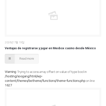
2026년 7월 19일
Ventajas de registrarse y jugar en Mexbox casino desde México
Read more
Warning
: Trying to access array offset on value of type bool in
/hosting/soogang/html/wp-
content/themes/betheme/functions/theme-functions.php
on line
1627
/hosting/soogang/html/wp-content/themes/betheme/functions/theme-functions.php
Warning
: Trying to access array offset on value of type bool in
1627
on line