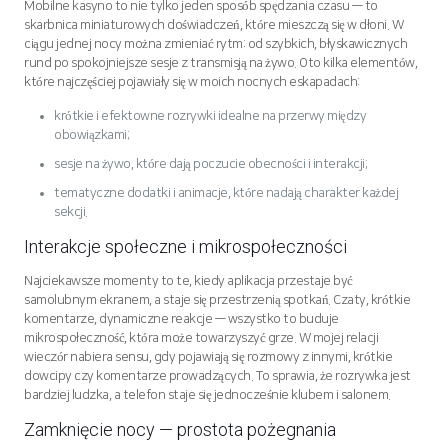
Mobilne kasyno to nie tylko jeden sposób spędzania czasu — to
skarbnica miniaturowych doświadczeń, które mieszczą się w dłoni. W
ciągu jednej nocy można zmieniać rytm: od szybkich, błyskawicznych
rund po spokojniejsze sesje z transmisją na żywo. Oto kilka elementów,
które najczęściej pojawiały się w moich nocnych eskapadach:
krótkie i efektowne rozrywki idealne na przerwy między
obowiązkami;
sesje na żywo, które dają poczucie obecności i interakcji;
tematyczne dodatki i animacje, które nadają charakter każdej
sekcji.
Interakcje społeczne i mikrospołeczności
Najciekawsze momenty to te, kiedy aplikacja przestaje być
samolubnym ekranem, a staje się przestrzenią spotkań. Czaty, krótkie
komentarze, dynamiczne reakcje — wszystko to buduje
mikrospołeczność, która może towarzyszyć grze. W mojej relacji
wieczór nabiera sensu, gdy pojawiają się rozmowy z innymi, krótkie
dowcipy czy komentarze prowadzących. To sprawia, że rozrywka jest
bardziej ludzka, a telefon staje się jednocześnie klubem i salonem.
Zamknięcie nocy — prostota pożegnania