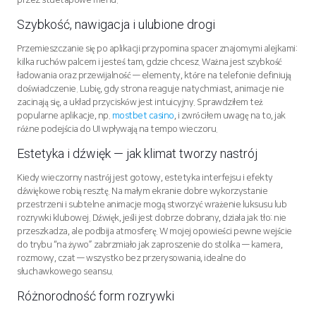
przez stuetapowe menu.
Szybkość, nawigacja i ulubione drogi
Przemieszczanie się po aplikacji przypomina spacer znajomymi alejkami:
kilka ruchów palcem i jesteś tam, gdzie chcesz. Ważna jest szybkość
ładowania oraz przewijalność — elementy, które na telefonie definiują
doświadczenie. Lubię, gdy strona reaguje natychmiast, animacje nie
zacinają się, a układ przycisków jest intuicyjny. Sprawdziłem też
popularne aplikacje, np.
mostbet casino
, i zwróciłem uwagę na to, jak
różne podejścia do UI wpływają na tempo wieczoru.
Estetyka i dźwięk — jak klimat tworzy nastrój
Kiedy wieczorny nastrój jest gotowy, estetyka interfejsu i efekty
dźwiękowe robią resztę. Na małym ekranie dobre wykorzystanie
przestrzeni i subtelne animacje mogą stworzyć wrażenie luksusu lub
rozrywki klubowej. Dźwięk, jeśli jest dobrze dobrany, działa jak tło: nie
przeszkadza, ale podbija atmosferę. W mojej opowieści pewne wejście
do trybu “na żywo” zabrzmiało jak zaproszenie do stolika — kamera,
rozmowy, czat — wszystko bez przerysowania, idealne do
słuchawkowego seansu.
Różnorodność form rozrywki