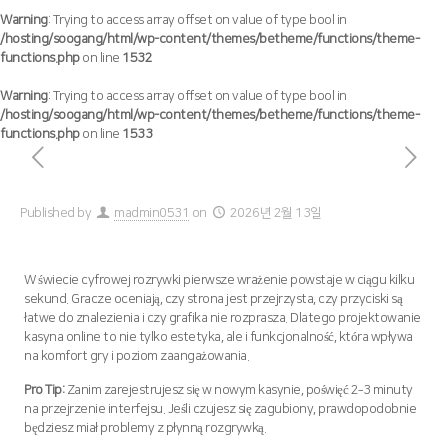
Warning
: Trying to access array offset on value of type bool in
/hosting/soogang/html/wp-content/themes/betheme/functions/theme-
functions.php
on line
1532
Warning
: Trying to access array offset on value of type bool in
/hosting/soogang/html/wp-content/themes/betheme/functions/theme-
functions.php
on line
1533
Published by
madmin0531
on
2026년 2월 13일
W świecie cyfrowej rozrywki pierwsze wrażenie powstaje w ciągu kilku
sekund. Gracze oceniają, czy strona jest przejrzysta, czy przyciski są
łatwe do znalezienia i czy grafika nie rozprasza. Dlatego projektowanie
kasyna online to nie tylko estetyka, ale i funkcjonalność, która wpływa
na komfort gry i poziom zaangażowania.
Pro Tip:
Zanim zarejestrujesz się w nowym kasynie, poświęć 2‑3 minuty
na przejrzenie interfejsu. Jeśli czujesz się zagubiony, prawdopodobnie
będziesz miał problemy z płynną rozgrywką.