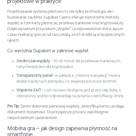
projektowe w praktyce
Projektowanie systemu płatności to nie tylko technologia, ale i
budowanie zaufania. Supabet Casino oferuje różnorodne metody
wypłat, w tym karty płatnicze, przelewy bankowe oraz kryptowaluty.
Dzięki wyraźnym przyciskom „Wypłać” i podpowiedziom dotyczącym
czasu realizacji, gracze od razu widzą, że ich środki są w bezpiecznych
rękach.
Co wyróżnia Supabet w zakresie wypłat
Średni czas wypłaty
– 30‑45 minut dla przelewów bankowych,
natychmiastowo dla kryptowalut.
Transparentny panel
– w zakładce „Historia transakcji” można
śledzić każdy ruch pieniędzy, co zwiększa poczucie kontroli.
Wsparcie 24/7
– czat na żywo dostępny jest przez całą dobę, a
operatorzy szybko odpowiadają na pytania o weryfikację i limity.
Pro Tip:
Zanim dokonasz pierwszej wypłaty, zweryfikuj konto, podając
dokument tożsamości. To przyspieszy proces i zapobiegnie
niepotrzebnym opóźnieniom.
Mobilna gra – jak design zapewnia płynność na
smartfonie