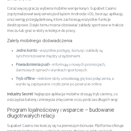
Coraz więcej graczy wybiera mobilne wersje kasyn. Supabet Casino
zoptymalizował swój serwis pod kątem Androida i iOS, tworząc aplikację
oraz wersję przeglądarkową, które zachowują wszystkie funkcje
desktopowe. Dzięki temu można obstawiać zakłady sportowe w trakcie
meczu lub grać w sloty w kolejce do pracy.
Zalety mobilnego doświadczenia
Jedno konto
– wszystkie postępy, bonusy i zakłady są
synchronizowane między urządzeniami.
Powiadomienia push
– informują o nowych promocjach,
darmowych spinach i wynikach sportowych.
Tryb offline
– niektóre sloty umożliwiają grę bez połączenia, a
wyniki są zapisywane i rozliczane po powrocie online.
Industry Secret:
Najlepsze aplikacje mobilne stosują tryb ciemny, co
oszczędza baterię i zmniejsza zmęczenie oczu podczas długich sesji.
Program lojalnościowy i wsparcie – budowanie
długotrwałych relacji
Supabet Casino nie kończy się na pierwszym bonusie. Platforma oferuje