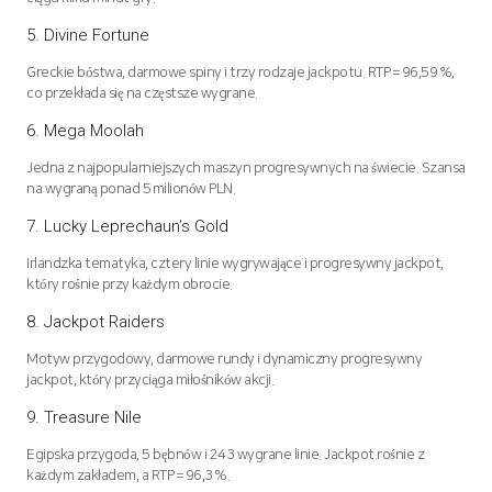
5. Divine Fortune
Greckie bóstwa, darmowe spiny i trzy rodzaje jackpotu. RTP = 96,59 %,
co przekłada się na częstsze wygrane.
6. Mega Moolah
Jedna z najpopularniejszych maszyn progresywnych na świecie. Szansa
na wygraną ponad 5 milionów PLN.
7. Lucky Leprechaun’s Gold
Irlandzka tematyka, cztery linie wygrywające i progresywny jackpot,
który rośnie przy każdym obrocie.
8. Jackpot Raiders
Motyw przygodowy, darmowe rundy i dynamiczny progresywny
jackpot, który przyciąga miłośników akcji.
9. Treasure Nile
Egipska przygoda, 5 bębnów i 243 wygrane linie. Jackpot rośnie z
każdym zakładem, a RTP = 96,3 %.