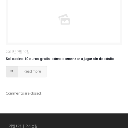
2026년 7월 19일
Sol casino 10 euros gratis: cómo comenzar a jugar sin depósito
Read more
Comments are closed.
기업소개 |
오시는길
|