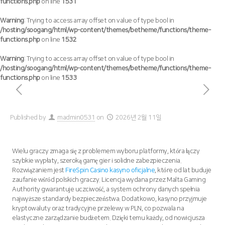
functions.php
on line
1531
Warning
: Trying to access array offset on value of type bool in
/hosting/soogang/html/wp-content/themes/betheme/functions/theme-
functions.php
on line
1532
Warning
: Trying to access array offset on value of type bool in
/hosting/soogang/html/wp-content/themes/betheme/functions/theme-
functions.php
on line
1533
Published by
madmin0531
on
2026년 2월 11일
Wielu graczy zmaga się z problemem wyboru platformy, która łączy
szybkie wypłaty, szeroką gamę gier i solidne zabezpieczenia.
Rozwiązaniem jest
FireSpin Casino kasyno oficjalne
, które od lat buduje
zaufanie wśród polskich graczy. Licencja wydana przez Malta Gaming
Authority gwarantuje uczciwość, a system ochrony danych spełnia
najwyższe standardy bezpieczeństwa. Dodatkowo, kasyno przyjmuje
kryptowaluty oraz tradycyjne przelewy w PLN, co pozwala na
elastyczne zarządzanie budżetem. Dzięki temu każdy, od nowicjusza