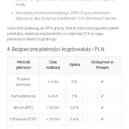
środki.
Skorzystaj z kodu promocyjnego „FIRE10” przy pierwszym
depozycie, aby otrzymać dodatkowe 10 % darmowych spinów.
Statystyki pokazują, że 68 % graczy, którzy wykorzystują pełny pakiet
powitalny, zwiększa swój bankroll o co najmniej 25 % w ciągu
pierwszych dwóch tygodni gry.
4. Bezpieczne płatności: kryptowaluty i PLN
Metoda
Czas
Dostępność w
Opłata
płatności
realizacji
Firespin
Przelew
1–2 dni
0 %
✔
bankowy
Karta płatnicza
0‑24 h
1 %
✔
Bitcoin (BTC)
< 30 min
0,5 %
✔
Ethereum (ETH)
< 15 min
0,4 %
✔