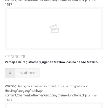
content/themes/betheme/functions/theme-functions.php
on line
1627
/hosting/soogang/html/wp-content/themes/betheme/functions/theme-functions.php
Warning
: Trying to access array offset on value of type bool in
1627
on line
2026년 7월 19일
Ventajas de registrarse y jugar en Mexbox casino desde México
Read more
Warning
: Trying to access array offset on value of type bool in
/hosting/soogang/html/wp-
content/themes/betheme/functions/theme-functions.php
on line
1627
/hosting/soogang/html/wp-content/themes/betheme/functions/theme-functions.php
Warning
: Trying to access array offset on value of type bool in
1627
on line