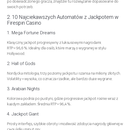
po doświadczonego gracza, znajdzie tu rozwiązanie dopasowane do
swoich potrzeb.
2. 10 Najciekawszych Automatów z Jackpotem w
Firespin Casino
1. Mega Fortune Dreams
Klasyczny jackpot progresywny z luksusowymi nagrodami.
RTP = 96,6 %. Idealny dla osób, które marzą o wygranej w stylu
Hollywood.
2. Hall of Gods
Nordycka mitologia, trzy poziomy jackpotu i szansa na miliony złotych.
Volatility = wysoka, co oznacza rzadkie, ale bardzo duże wygrane.
3. Arabian Nights
Kolorowa podróż po pustyni, gdzie progressive jackpot rośnie wraz z
każdym zakładem. Średnia RTP = 96,4 %.
4. Jackpot Giant
Prosty interfejs, szybkie obroty i możliwość zdobycia nagrody głównej w
ciągu kilku minut gry.