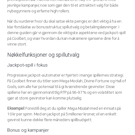
jevnlige kampanjer, noe som gjør den til et attraktivt valg for både
nybegynnere og erfarne high rollers.
Når du vurderer hvor du skal satse ekte penger, er det viktig å ha en
klar forståelse av bonusstruktur, spillutvalg og betalingsløsninger. I
denne guiden går vi gjennom de viktigste aspektene ved jackpot‑spill
på Coolbet, og viser hvordan du kan maksimere sjansene dine for å
vinne stort.
Nøkkelfunksjoner og spillutvalg
Jackpot‑spill i fokus
Progressive jackpot‑automater er hjertet i mange spillernes strategi.
På Coolbet finner du titler som Mega Moolah, Divine Fortune og Hall of
Gods, som alle har potensial til å gi livsendrende gevinster. Disse
spillene har en gjennomsnittlig RTP på 96‑97 % og en volatilitet som
gjør at store gevinster kan komme plutselig.
Eksempel:
Forestill deg at du spiller
Mega Moolah
med en innsats på
10 kr per spinn. Med en jackpot på 5 millioner kroner, vil en enkelt
gevinst kunne dekke flere måneders spillbudsjett.
Bonus og kampanjer