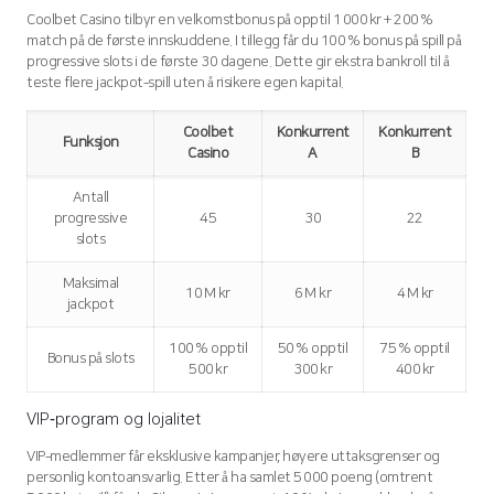
Coolbet Casino tilbyr en velkomstbonus på opptil 1 000 kr + 200 %
match på de første innskuddene. I tillegg får du 100 % bonus på spill på
progressive slots i de første 30 dagene. Dette gir ekstra bankroll til å
teste flere jackpot‑spill uten å risikere egen kapital.
Coolbet
Konkurrent
Konkurrent
Funksjon
Casino
A
B
Antall
progressive
45
30
22
slots
Maksimal
10 M kr
6 M kr
4 M kr
jackpot
100 % opptil
50 % opptil
75 % opptil
Bonus på slots
500 kr
300 kr
400 kr
VIP‑program og lojalitet
VIP‑medlemmer får eksklusive kampanjer, høyere uttaksgrenser og
personlig kontoansvarlig. Etter å ha samlet 5 000 poeng (omtrent