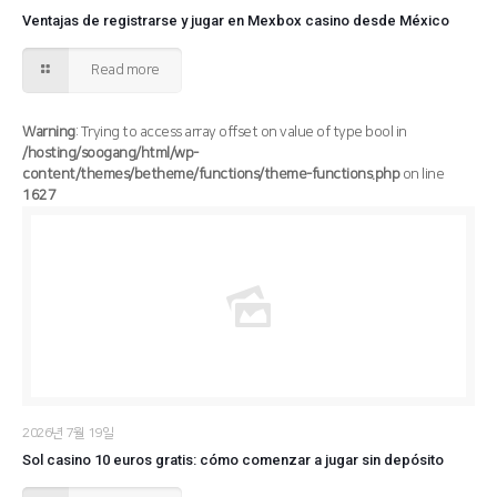
Ventajas de registrarse y jugar en Mexbox casino desde México
Read more
Warning
: Trying to access array offset on value of type bool in
/hosting/soogang/html/wp-
content/themes/betheme/functions/theme-functions.php
on line
1627
/hosting/soogang/html/wp-content/themes/betheme/functions/theme-functions.php
Warning
: Trying to access array offset on value of type bool in
1627
on line
2026년 7월 19일
Sol casino 10 euros gratis: cómo comenzar a jugar sin depósito