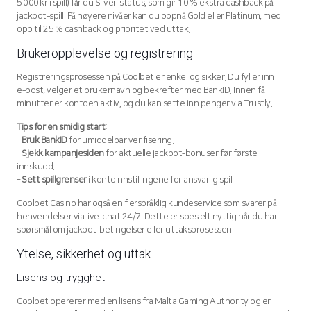
5 000 kr i spill) får du Silver‑status, som gir 10 % ekstra cashback på
jackpot‑spill. På høyere nivåer kan du oppnå Gold eller Platinum, med
opp til 25 % cashback og prioritet ved uttak.
Brukeropplevelse og registrering
Registreringsprosessen på Coolbet er enkel og sikker. Du fyller inn
e‑post, velger et brukernavn og bekrefter med BankID. Innen få
minutter er kontoen aktiv, og du kan sette inn penger via Trustly.
Tips for en smidig start:
–
Bruk BankID
for umiddelbar verifisering.
–
Sjekk kampanjesiden
for aktuelle jackpot‑bonuser før første
innskudd.
–
Sett spillgrenser
i kontoinnstillingene for ansvarlig spill.
Coolbet Casino har også en flerspråklig kundeservice som svarer på
henvendelser via live‑chat 24/7. Dette er spesielt nyttig når du har
spørsmål om jackpot‑betingelser eller uttaksprosessen.
Ytelse, sikkerhet og uttak
Lisens og trygghet
Coolbet opererer med en lisens fra Malta Gaming Authority og er