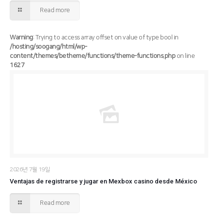
Read more
Warning
: Trying to access array offset on value of type bool in
/hosting/soogang/html/wp-
content/themes/betheme/functions/theme-functions.php
on line
1627
/hosting/soogang/html/wp-content/themes/betheme/functions/theme-functions.php
Warning
: Trying to access array offset on value of type bool in
1627
on line
2026년 7월 19일
Ventajas de registrarse y jugar en Mexbox casino desde México
Read more