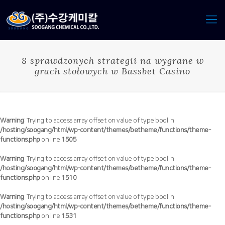
8 sprawdzonych strategii na wygrane w
grach stołowych w Bassbet Casino
Warning
: Trying to access array offset on value of type bool in
/hosting/soogang/html/wp-content/themes/betheme/functions/theme-
functions.php
on line
1505
Warning
: Trying to access array offset on value of type bool in
/hosting/soogang/html/wp-content/themes/betheme/functions/theme-
functions.php
on line
1510
Warning
: Trying to access array offset on value of type bool in
/hosting/soogang/html/wp-content/themes/betheme/functions/theme-
functions.php
on line
1531