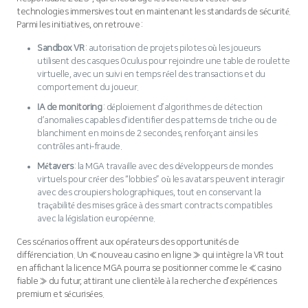
technologies immersives tout en maintenant les standards de sécurité.
Parmi les initiatives, on retrouve :
Sandbox VR
: autorisation de projets pilotes où les joueurs
utilisent des casques Oculus pour rejoindre une table de roulette
virtuelle, avec un suivi en temps réel des transactions et du
comportement du joueur.
IA de monitoring
: déploiement d’algorithmes de détection
d’anomalies capables d’identifier des patterns de triche ou de
blanchiment en moins de 2 secondes, renforçant ainsi les
contrôles anti‑fraude.
Métavers
: la MGA travaille avec des développeurs de mondes
virtuels pour créer des “lobbies” où les avatars peuvent interagir
avec des croupiers holographiques, tout en conservant la
traçabilité des mises grâce à des smart contracts compatibles
avec la législation européenne.
Ces scénarios offrent aux opérateurs des opportunités de
différenciation. Un « nouveau casino en ligne » qui intègre la VR tout
en affichant la licence MGA pourra se positionner comme le « casino
fiable » du futur, attirant une clientèle à la recherche d’expériences
premium et sécurisées.