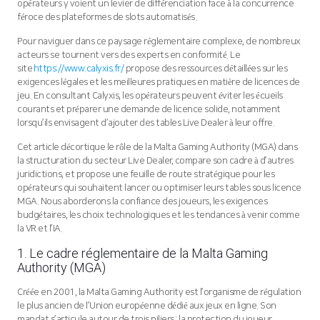
opérateurs y voient un levier de différenciation face à la concurrence
féroce des plateformes de slots automatisés.
Pour naviguer dans ce paysage réglementaire complexe, de nombreux
acteurs se tournent vers des experts en conformité. Le
site
https://www.calyxis.fr/
propose des ressources détaillées sur les
exigences légales et les meilleures pratiques en matière de licences de
jeu. En consultant Calyxis, les opérateurs peuvent éviter les écueils
courants et préparer une demande de licence solide, notamment
lorsqu’ils envisagent d’ajouter des tables Live Dealer à leur offre.
Cet article décortique le rôle de la Malta Gaming Authority (MGA) dans
la structuration du secteur Live Dealer, compare son cadre à d’autres
juridictions, et propose une feuille de route stratégique pour les
opérateurs qui souhaitent lancer ou optimiser leurs tables sous licence
MGA. Nous aborderons la confiance des joueurs, les exigences
budgétaires, les choix technologiques et les tendances à venir comme
la VR et l’IA.
1. Le cadre réglementaire de la Malta Gaming
Authority (MGA)
Créée en 2001, la Malta Gaming Authority est l’organisme de régulation
le plus ancien de l’Union européenne dédié aux jeux en ligne. Son
mandat s’articule autour de trois piliers : la protection du joueur,