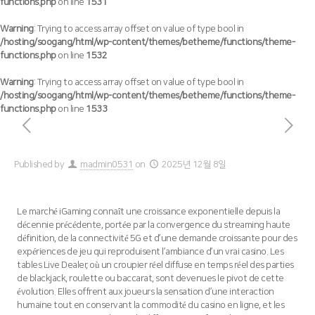
functions.php
on line
1531
Warning
: Trying to access array offset on value of type bool in
/hosting/soogang/html/wp-content/themes/betheme/functions/theme-
functions.php
on line
1532
Warning
: Trying to access array offset on value of type bool in
/hosting/soogang/html/wp-content/themes/betheme/functions/theme-
functions.php
on line
1533
Published by
madmin0531
on
2025년 12월 8일
Le marché iGaming connaît une croissance exponentielle depuis la
décennie précédente, portée par la convergence du streaming haute
définition, de la connectivité 5G et d’une demande croissante pour des
expériences de jeu qui reproduisent l’ambiance d’un vrai casino. Les
tables Live Dealer, où un croupier réel diffuse en temps réel des parties
de blackjack, roulette ou baccarat, sont devenues le pivot de cette
évolution. Elles offrent aux joueurs la sensation d’une interaction
humaine tout en conservant la commodité du casino en ligne, et les