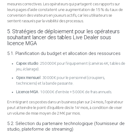
mesures correctives. Les opérateurs qui partagent ces rapports sur
leurs pages d’aide constatent une augmentation de 15 % du taux de
conversion des visiteurs en joueurs actifs, car les utilisateurs se
sentent rassurés par la visibilité des processus.
5. Stratégies de déploiement pour les opérateurs
souhaitant lancer des tables Live Dealer sous
licence MGA
5.1. Planification du budget et allocation des ressources
Capex studio
: 250 000 € pour l’équipement (caméras 4K, tables de
jeu, éclairage).
Opex mensuel
: 30 000 € pour le personnel (croupiers,
techniciens) et la bande passante.
Licence MGA
: 10 000 € d’entrée + 5 000 € de frais annuels.
En intégrant ces postes dans un business plan sur 24 mois, l’opérateur
peut atteindre le point d’équilibre dès le 14ᵉ mois, à condition de viser
un volume de mise moyen de 2 M € par mois.
5.2. Sélection du partenaire technologique (fournisseur de
studio, plateforme de streaming)