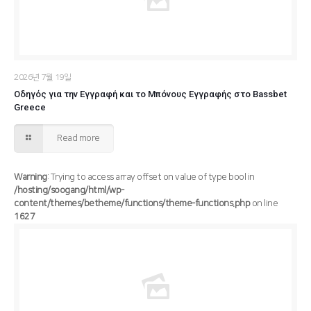
2026년 7월 19일
Οδηγός για την Εγγραφή και το Μπόνους Εγγραφής στο Bassbet
Greece
Read more
Warning
: Trying to access array offset on value of type bool in
/hosting/soogang/html/wp-
content/themes/betheme/functions/theme-functions.php
on line
1627
/hosting/soogang/html/wp-content/themes/betheme/functions/theme-functions.php
Warning
: Trying to access array offset on value of type bool in
1627
on line