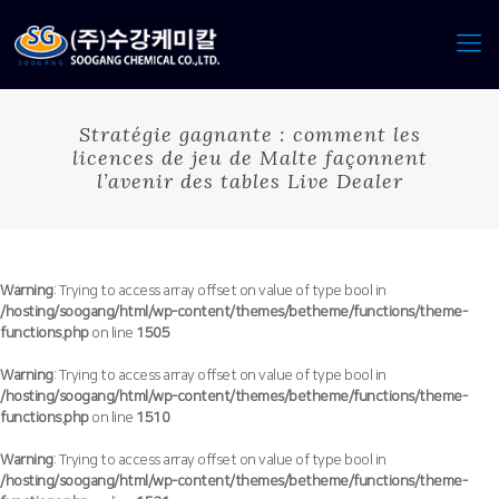
Stratégie gagnante : comment les
licences de jeu de Malte façonnent
l’avenir des tables Live Dealer
Warning
: Trying to access array offset on value of type bool in
/hosting/soogang/html/wp-content/themes/betheme/functions/theme-
functions.php
on line
1505
Warning
: Trying to access array offset on value of type bool in
/hosting/soogang/html/wp-content/themes/betheme/functions/theme-
functions.php
on line
1510
Warning
: Trying to access array offset on value of type bool in
/hosting/soogang/html/wp-content/themes/betheme/functions/theme-