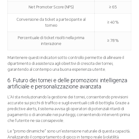
Net Promoter Score (NPS)
≥ 65
Conversione da ticket a partecipante al
≥ 40 %
torneo
Percentuale di ticket risolti nella prima
≥ 78 %
interazione
Mantenere questi indicatori sotto controllo permette di allineare il
dipartimento di assistenza agli obiettivi di crescita dei tornei,
garantendo al contempo una buona esperienza utente.
6. Futuro dei tornei e delle promozioni: intelligenza
artificiale e personalizzazione avanzata
L’AI sta rivoluzionando la gestione dei tornei, consentendo previsioni
accurate sui picchi di traffico e sugli eventuali colli di bottiglia. Grazie a
predictive alerts, il sistema avvisa gli operatori di potenziali ritardi di
pagamento o di anomalie nei punteggi, consentendo interventi prima
che l’utente ne sia consapevole.
Le “promo dinamiche” sono un’estensione naturale di questa capacità.
Analizzando il comportamento di gioco in tempo reale (volatilità