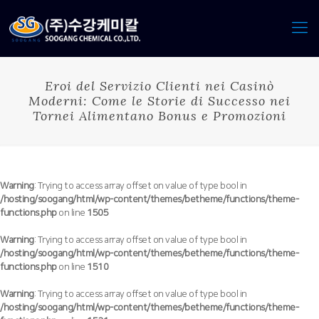
Eroi del Servizio Clienti nei Casinò
Moderni: Come le Storie di Successo nei
Tornei Alimentano Bonus e Promozioni
Warning
: Trying to access array offset on value of type bool in
/hosting/soogang/html/wp-content/themes/betheme/functions/theme-
functions.php
on line
1505
Warning
: Trying to access array offset on value of type bool in
/hosting/soogang/html/wp-content/themes/betheme/functions/theme-
functions.php
on line
1510
Warning
: Trying to access array offset on value of type bool in
/hosting/soogang/html/wp-content/themes/betheme/functions/theme-