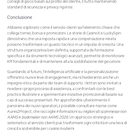
consigli di gioco basati sul profilo del cliente, il tutto mantenendo
standard di sicurezza e privacy rigorosi.
Conclusione
Abbiamo esplorato come il servizio clienti sia l’elemento chiave che
collega tornei, bonus e promozioni. Le storie di CasinoX e LuckySpin
dimostrano che una risposta rapida e una compensazione mirata
possono trasformare un guasto tecnico in un impulso di crescita. Una
struttura organizzativa ben definita, supportata da formazione
specifica e da strumenti tecnologici avanzati, permette di monitorare
KPI fondamentali e di mantenere alta la soddisfazione del giocatore.
Guardando al futuro, l’intelligenza artificiale e la personalizzazione
offriranno nuove leve di engagement, ma richiederanno anche un
impegno etico da parte dei team di supporto. I lettori sono invitati a
rivedere i propri processi di assistenza, a confrontarli con le best
practice illustrate e a sperimentare iniziative promozionali basate sui
casi di successo presentati. Per approfondire ulteriormente il
panorama dei nuovi operatori, è possibile consultare risorse come
Aures2Project, che raccoglie informazioni su
migliori siti scommesse non
AAMS
e
bookmaker non AAMS 2026
. Un approccio strategico e
sistematico al servizio clienti può trasformare ogni criticità in una leva di
crescita sostenibile per i casinò moderni.