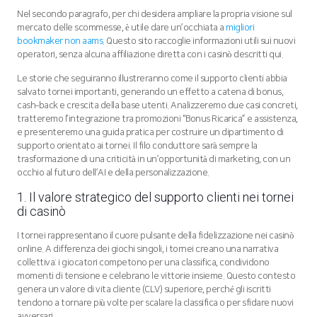
Nel secondo paragrafo, per chi desidera ampliare la propria visione sul
mercato delle scommesse, è utile dare un’occhiata a
migliori
bookmaker non aams
. Questo sito raccoglie informazioni utili sui nuovi
operatori, senza alcuna affiliazione diretta con i casinò descritti qui.
Le storie che seguiranno illustreranno come il supporto clienti abbia
salvato tornei importanti, generando un effetto a catena di bonus,
cash‑back e crescita della base utenti. Analizzeremo due casi concreti,
tratteremo l’integrazione tra promozioni “Bonus Ricarica” e assistenza,
e presenteremo una guida pratica per costruire un dipartimento di
supporto orientato ai tornei. Il filo conduttore sarà sempre la
trasformazione di una criticità in un’opportunità di marketing, con un
occhio al futuro dell’AI e della personalizzazione.
1. Il valore strategico del supporto clienti nei tornei
di casinò
I tornei rappresentano il cuore pulsante della fidelizzazione nei casinò
online. A differenza dei giochi singoli, i tornei creano una narrativa
collettiva: i giocatori competono per una classifica, condividono
momenti di tensione e celebrano le vittorie insieme. Questo contesto
genera un valore di vita cliente (CLV) superiore, perché gli iscritti
tendono a tornare più volte per scalare la classifica o per sfidare nuovi
avversari.