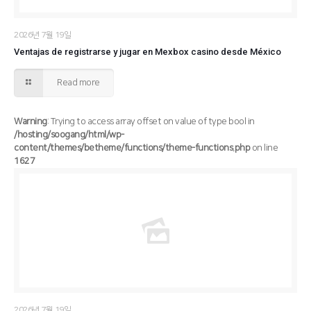
2026년 7월 19일
Ventajas de registrarse y jugar en Mexbox casino desde México
Read more
Warning
: Trying to access array offset on value of type bool in
/hosting/soogang/html/wp-
content/themes/betheme/functions/theme-functions.php
on line
1627
/hosting/soogang/html/wp-content/themes/betheme/functions/theme-functions.php
Warning
: Trying to access array offset on value of type bool in
1627
on line
2026년 7월 19일