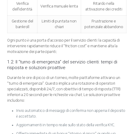
Verifica
Ritardo nella
Verifica manuale lenta
dell’identità
attivazione dei crediti
Gestione del
Limiti di puntata non
Frustrazione e
bankroll
chiari
potenziale abbandono
Ogni punto è una porta d’accesso per il servizio clienti: la capacità di
intervenire rapidamente riduce il “friction cost” e mantiene alta la
motivazione dei partecipanti.
1.2. Il “turno di emergenza” del servizio clienti: tempi di
risposta e soluzioni proattive
Durante le ore di picco di un torneo, molte piattaforme attivano un
“turno di emergenza”. Questo implica una rotazione di operatori
specializzati, disponibili 24/7, con obiettivi di tempo di risposta (TTR)
inferiori a 20 secondi per le richieste via chat. Le soluzioni proattive
includono:
Invio automatico di messaggi di conferma non appena il deposito
è accettato.
Aggiornamenti in tempo reale sullo stato della verifica KYC.
Offerta immediata di un bonus “ritorno al gioco” quando un