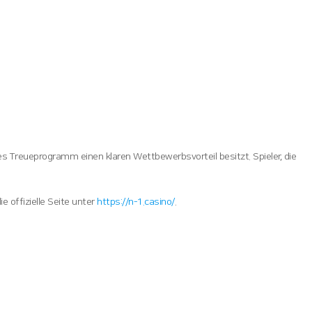
es Treueprogramm einen klaren Wettbewerbsvorteil besitzt. Spieler, die
 offizielle Seite unter
https://n-1.casino/
.