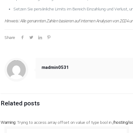
Setzen Sie persönliche Limits im Bereich Einzahlung und Verlust,
Hinweis: Alle genannten Zahlen basieren auf internen Analysen von 2024 u
Share
Warning
: Trying to access array offset on value of type null in
/hosting/soogang/html/wp-content/themes/betheme/includes/content-single.php
on line
286
madmin0531
Related posts
Warning
: Trying to access array offset on value of type bool in
/hosting/s
/hosting/soogang/html/wp-content/themes/betheme/functions/theme-functions.php
Warning
: Trying to access array offset on value of type bool in
1627
on line