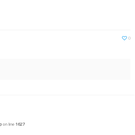
0
p
on line
1627