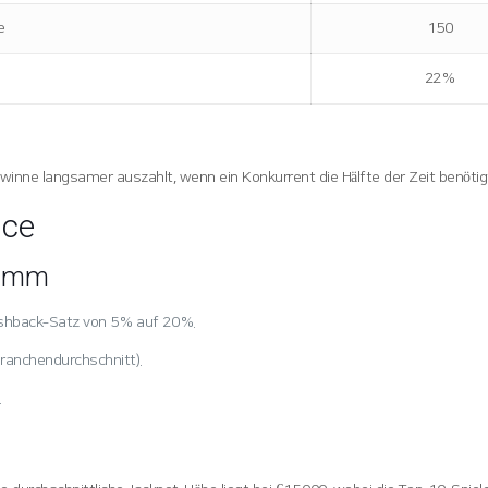
e
150
)
22 %
ewinne langsamer auszahlt, wenn ein Konkurrent die Hälfte der Zeit benöti
nce
ramm
ashback‑Satz von 5 % auf 20 %.
Branchendurchschnitt).
.