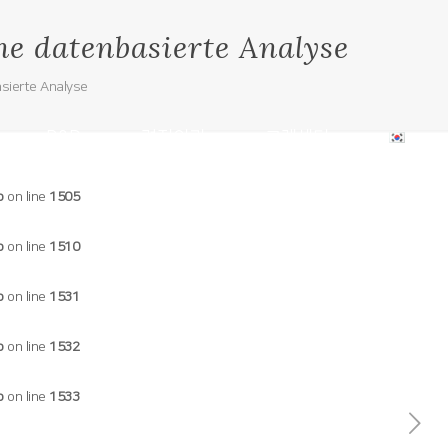
ne datenbasierte Analyse
asierte Analyse
R&D
견적의뢰
고객센터
p
on line
1505
p
on line
1510
p
on line
1531
p
on line
1532
p
on line
1533