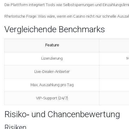
Die Plattform integriert Tools wie Selbstsperrungen und Einzahlungslim
Rhetorische Frage: Was wäre, wenn ein Casino nicht nur schnelle Ausza
Vergleichende Benchmarks
Feature
Lizenzierung
M
Live‑Dealer‑Anbieter
Max. Auszahlung pro Tag
VIP‑Support (24/7)
Risiko‑ und Chancenbewertung
Risiken