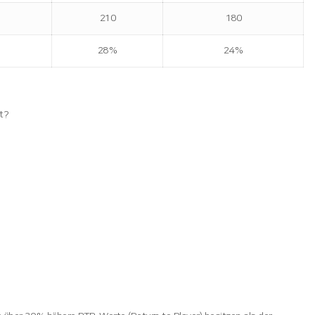
210
180
28 %
24 %
gt?