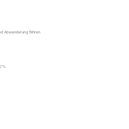
und Abwanderung führen.
2 %.