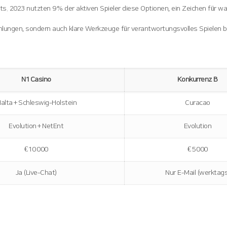
its. 2023 nutzten 9 % der aktiven Spieler diese Optionen, ein Zeichen für
hlungen, sondern auch klare Werkzeuge für verantwortungsvolles Spielen 
N1 Casino
Konkurrenz B
alta + Schleswig‑Holstein
Curacao
Evolution + NetEnt
Evolution
€ 10 000
€ 5 000
Ja (Live‑Chat)
Nur E‑Mail (werktags