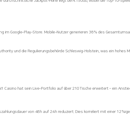
 durchschnittliche Jackpot‑Höhe liegt bei € 15 000, wobei die Top‑10‑Spiel
ung im Google‑Play‑Store. Mobile‑Nutzer generieren 38 % des Gesamtumsa
Authority und die Regulierungsbehörde Schleswig‑Holstein, was ein hohes M
1 Casino hat sein Live‑Portfolio auf über 210 Tische erweitert – ein Ansti
zahlungsdauer von 48 h auf 24 h reduziert. Dies korreliert mit einer 12 %i