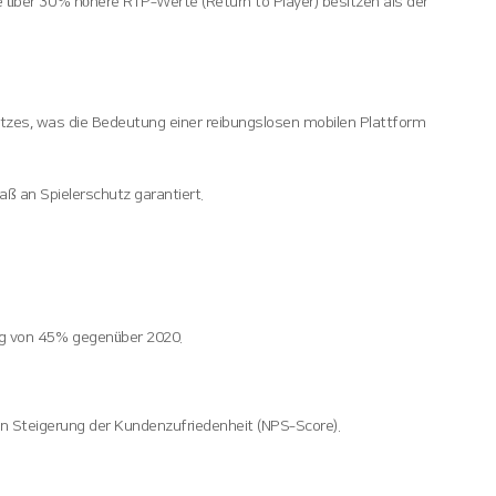
e über 30 % höhere RTP‑Werte (Return to Player) besitzen als der
tzes, was die Bedeutung einer reibungslosen mobilen Plattform
aß an Spielerschutz garantiert.
eg von 45 % gegenüber 2020.
gen Steigerung der Kundenzufriedenheit (NPS‑Score).