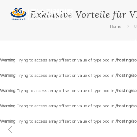
Exklusive Vorteile für 
Home
기업
Warning
: Trying to access array offset on value of type bool in
/hosting/s
Warning
: Trying to access array offset on value of type bool in
/hosting/s
Warning
: Trying to access array offset on value of type bool in
/hosting/s
Warning
: Trying to access array offset on value of type bool in
/hosting/s
Warning
: Trying to access array offset on value of type bool in
/hosting/s