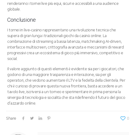
renderanno i tornei live più equi, sicuri e accessibili a una audience
globale.
Conclusione
I tornei in live‑casino rappresentano una rivoluzione tecnica che
supera di gran lunga i tradizionali giochi da casinò online. La
combinazione di streaming a bassa latenza, matchmaking AI‑driven,
interfacce multiscreen, crittografia avanzata e meccanismi di reward
progressivi crea un ecosistema di gioco più immersivo, competitivo e
social.
Il valore aggiunto di questi elementi è evidente sia per i giocatori, che
godono di una maggiore trasparenza e interazione, sia per gli
operatori, che vedono aumentare il LTV e la fedeltà della clientela. Per
chi è curioso di provare questa nuova frontiera, basta accedere a un
tavolo live, iscriversi a un torneo e sperimentare in prima persona la
sinergia di tecnologia e socialità che sta ridefinendo il futuro del gioco
d’azzardo online.
Share
0
Warning
: Trying to access array offset on value of type null in
/hosting/soogang/html/wp-content/themes/betheme/includes/content-single.php
on line
286