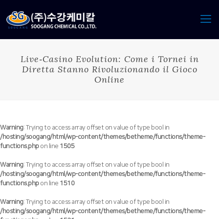
Live‑Casino Evolution: Come i Tornei in
Diretta Stanno Rivoluzionando il Gioco
Online
Warning
: Trying to access array offset on value of type bool in
/hosting/soogang/html/wp-content/themes/betheme/functions/theme-
functions.php
on line
1505
Warning
: Trying to access array offset on value of type bool in
/hosting/soogang/html/wp-content/themes/betheme/functions/theme-
functions.php
on line
1510
Warning
: Trying to access array offset on value of type bool in
/hosting/soogang/html/wp-content/themes/betheme/functions/theme-