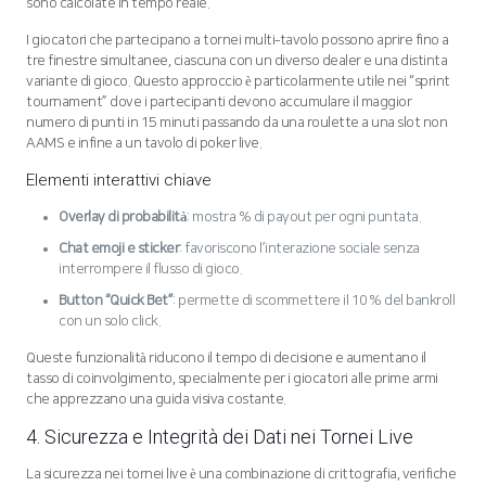
sono calcolate in tempo reale.
I giocatori che partecipano a tornei multi‑tavolo possono aprire fino a
tre finestre simultanee, ciascuna con un diverso dealer e una distinta
variante di gioco. Questo approccio è particolarmente utile nei “sprint
tournament” dove i partecipanti devono accumulare il maggior
numero di punti in 15 minuti passando da una roulette a una slot non
AAMS e infine a un tavolo di poker live.
Elementi interattivi chiave
Overlay di probabilità
: mostra % di payout per ogni puntata.
Chat emoji e sticker
: favoriscono l’interazione sociale senza
interrompere il flusso di gioco.
Button “Quick Bet”
: permette di scommettere il 10 % del bankroll
con un solo click.
Queste funzionalità riducono il tempo di decisione e aumentano il
tasso di coinvolgimento, specialmente per i giocatori alle prime armi
che apprezzano una guida visiva costante.
4. Sicurezza e Integrità dei Dati nei Tornei Live
La sicurezza nei tornei live è una combinazione di crittografia, verifiche