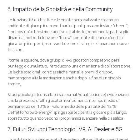
6. Impatto della Socialità e della Community
Le funzionalità di chat live e le emote personalizzate creano un
ambiente di gioco più umano. I partecipanti possono inviare “cheers”,
“thumbs‑up” o brevi messaggi vocali al dealer, rendendo la partita più
dinamica. Inoltre, la funzione “follow” consente di tenere d’occhio i
giocatori più esperti, osservando le loro strategie e imparando nuove
tattiche.
I tornei a squadre, dove gruppi di 4‑6 giocatori competono per il
punteggio cumulativo, introducono una dimensione di collaborazione.
Le leghe stagionali, con classifiche mensili e premi di gruppo,
mantengono alta la motivazione anche dopo la fine di un singolo
torneo.
Studi psicologici (consultabili su Journal Aquaticscience) evidenziano
che la presenza di altri giocatori reali aumenta il tempo medio di
permanenza del 18 % e il valore medio delle puntate del 12 %.
L’effetto “crowd‑energy” spinge i partecipanti a giocare più a lungo,
soprattutto quando vedono i propri amici avanzare nella classifica.
7. Futuri Sviluppi Tecnologici: VR, AI Dealer e 5G