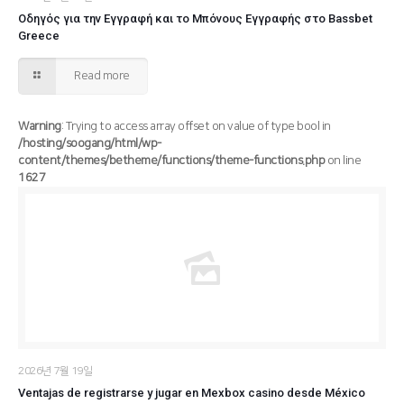
Οδηγός για την Εγγραφή και το Μπόνους Εγγραφής στο Bassbet
Greece
Read more
Warning
: Trying to access array offset on value of type bool in
/hosting/soogang/html/wp-
content/themes/betheme/functions/theme-functions.php
on line
1627
/hosting/soogang/html/wp-content/themes/betheme/functions/theme-functions.php
Warning
: Trying to access array offset on value of type bool in
1627
on line
2026년 7월 19일
Ventajas de registrarse y jugar en Mexbox casino desde México