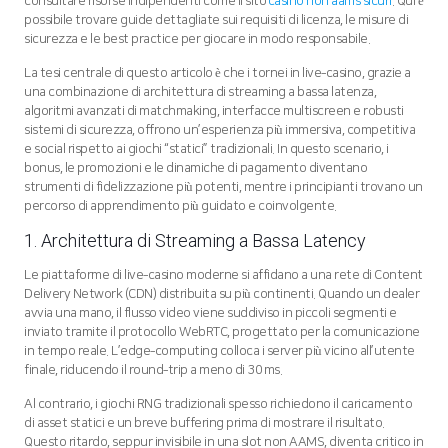
consultare risorse indipendenti come il sito
casino non aams sicuri
. Qui è
possibile trovare guide dettagliate sui requisiti di licenza, le misure di
sicurezza e le best practice per giocare in modo responsabile.
La tesi centrale di questo articolo è che i tornei in live‑casino, grazie a
una combinazione di architettura di streaming a bassa latenza,
algoritmi avanzati di matchmaking, interfacce multiscreen e robusti
sistemi di sicurezza, offrono un’esperienza più immersiva, competitiva
e social rispetto ai giochi “statici” tradizionali. In questo scenario, i
bonus, le promozioni e le dinamiche di pagamento diventano
strumenti di fidelizzazione più potenti, mentre i principianti trovano un
percorso di apprendimento più guidato e coinvolgente.
1. Architettura di Streaming a Bassa Latency
Le piattaforme di live‑casino moderne si affidano a una rete di Content
Delivery Network (CDN) distribuita su più continenti. Quando un dealer
avvia una mano, il flusso video viene suddiviso in piccoli segmenti e
inviato tramite il protocollo WebRTC, progettato per la comunicazione
in tempo reale. L’edge‑computing colloca i server più vicino all’utente
finale, riducendo il round‑trip a meno di 30 ms.
Al contrario, i giochi RNG tradizionali spesso richiedono il caricamento
di asset statici e un breve buffering prima di mostrare il risultato.
Questo ritardo, seppur invisibile in una slot non AAMS, diventa critico in