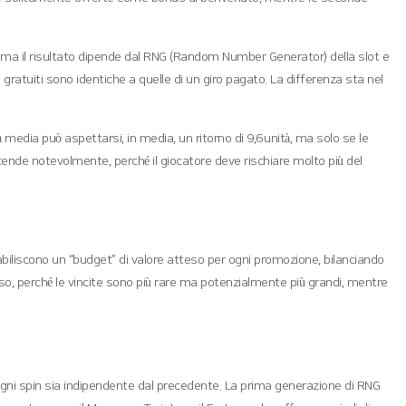
co, ma il risultato dipende dal RNG (Random Number Generator) della slot e
 gratuiti sono identiche a quelle di un giro pagato. La differenza sta nel
à media può aspettarsi, in media, un ritorno di 9,6 unità, ma solo se le
cende notevolmente, perché il giocatore deve rischiare molto più del
stabiliscono un “budget” di valore atteso per ogni promozione, bilanciando
basso, perché le vincite sono più rare ma potenzialmente più grandi, mentre
 ogni spin sia indipendente dal precedente. La prima generazione di RNG