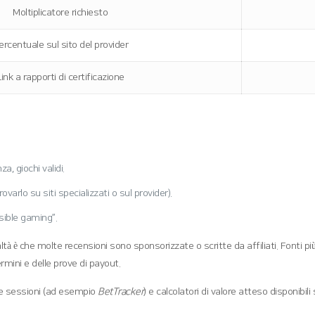
Moltiplicatore richiesto
ercentuale sul sito del provider
Link a rapporti di certificazione
, giochi validi.
ovarlo su siti specializzati o sul provider).
sible gaming”.
à è che molte recensioni sono sponsorizzate o scritte da affiliati. Fonti più 
mini e delle prove di payout.
lle sessioni (ad esempio
BetTracker
) e calcolatori di valore atteso disponibi