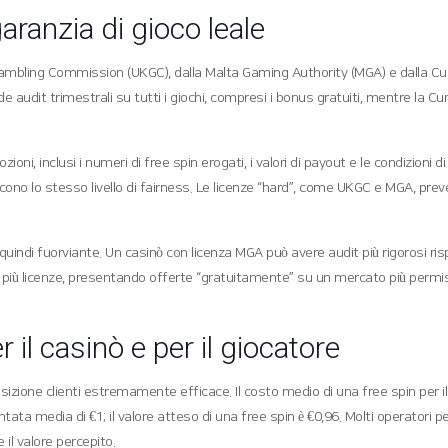
aranzia di gioco leale
UK Gambling Commission (UKGC), dalla Malta Gaming Authority (MGA) e dalla Cu
de audit trimestrali su tutti i giochi, compresi i bonus gratuiti, mentre la
ozioni, inclusi i numeri di free spin erogati, i valori di payout e le condizion
tiscono lo stesso livello di fairness. Le licenze “hard”, come UKGC e MGA, prev
s è quindi fuorviante. Un casinò con licenza MGA può avere audit più rigorosi 
tto più licenze, presentando offerte “gratuitamente” su un mercato più permi
r il casinò e per il giocatore
izione clienti estremamente efficace. Il costo medio di una free spin per il 
a media di €1; il valore atteso di una free spin è €0,96. Molti operatori per
l valore percepito.