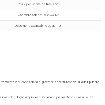
≤ 20x per vincite da free spin
Coerente con dati di eCOGRA
Documenti scaricabili e aggiornati
verificate includono forum di giocatori esperti, rapporti di audit pubblici
li su vari blog di gaming. Questi strumenti permettono di inserire RTP,