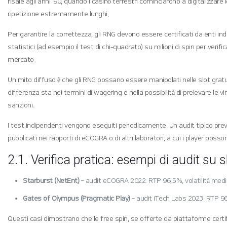
risale agli anni ’90, quando i casinò terrestri cominciarono a digitalizzar
ripetizione estremamente lunghi.
Per garantire la correttezza, gli RNG devono essere certificati da enti i
statistici (ad esempio il test di chi‑quadrato) su milioni di spin per verif
mercato.
Un mito diffuso è che gli RNG possano essere manipolati nelle slot gratuit
differenza sta nei termini di wagering e nella possibilità di prelevare le vi
sanzioni.
I test indipendenti vengono eseguiti periodicamente. Un audit tipico prevede
pubblicati nei rapporti di eCOGRA o di altri laboratori, a cui i player poss
2.1. Verifica pratica: esempi di audit su 
Starburst (NetEnt)
– audit eCOGRA 2022: RTP 96,5 %, volatilità media,
Gates of Olympus (Pragmatic Play)
– audit iTech Labs 2023: RTP 96,5 
Questi casi dimostrano che le free spin, se offerte da piattaforme certif