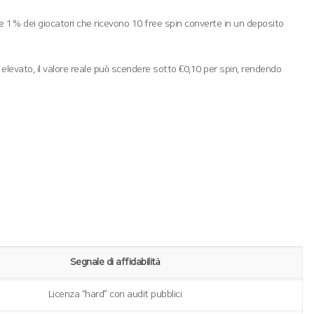
. Se 1 % dei giocatori che ricevono 10 free spin converte in un deposito
 elevato, il valore reale può scendere sotto €0,10 per spin, rendendo
Segnale di affidabilità
Licenza “hard” con audit pubblici