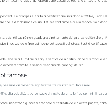
e le loro macchine. Oggi, i generatori sono basati su tecniche crittografiche 
ndipendenti. Le principali autorità di certificazione includono eCOGRA, iTec
icare che la distribuzione dei risultati sia conforme a quella teorica. Solo do
e, poiché il casinò non guadagna direttamente dal giro. La realtà è che gli R
ncite. I risultati delle free spin sono sottoposti agli stessi test di certifica
 l’analisi di 10 milioni di spin, la verifica della distribuzione di simboli e 
ono accedere tramite le sezioni “responsible gaming” dei siti.
slot famose
 nessuna discrepanza significativa tra risultati simulati e reali.
%, alta volatilità, la percentuale di vincite durante le free spin è in linea con
icate, rispettano gli stessi standard di casualità delle giocate pagate, con